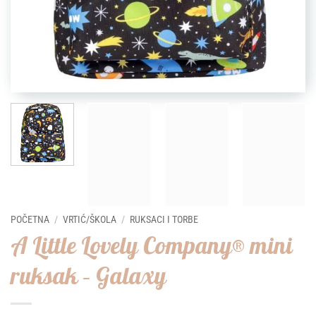
POČETNA
/
VRTIĆ/ŠKOLA
/
RUKSACI I TORBE
A Little Lovely Company® mini
ruksak – Galaxy