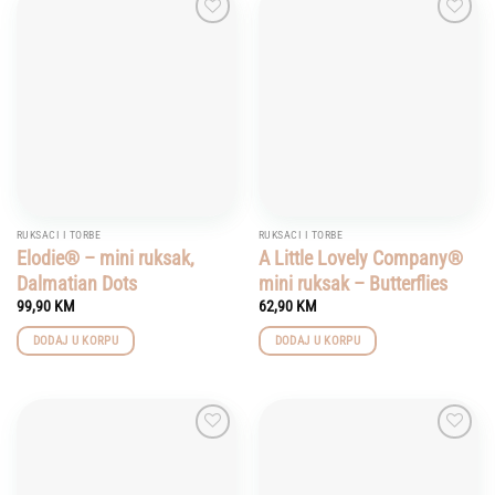
Add to
Add to
wishlist
wishlist
RUKSACI I TORBE
RUKSACI I TORBE
Elodie® – mini ruksak,
A Little Lovely Company®
Dalmatian Dots
mini ruksak – Butterflies
99,90
KM
62,90
KM
DODAJ U KORPU
DODAJ U KORPU
Add to
Add to
wishlist
wishlist