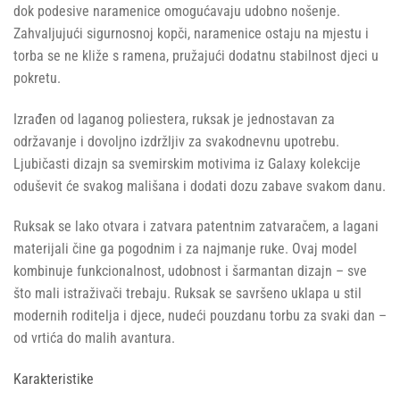
dok podesive naramenice omogućavaju udobno nošenje.
Zahvaljujući sigurnosnoj kopči, naramenice ostaju na mjestu i
torba se ne kliže s ramena, pružajući dodatnu stabilnost djeci u
pokretu.
Izrađen od laganog poliestera, ruksak je jednostavan za
održavanje i dovoljno izdržljiv za svakodnevnu upotrebu.
Ljubičasti dizajn sa svemirskim motivima iz Galaxy kolekcije
oduševit će svakog mališana i dodati dozu zabave svakom danu.
Ruksak se lako otvara i zatvara patentnim zatvaračem, a lagani
materijali čine ga pogodnim i za najmanje ruke. Ovaj model
kombinuje funkcionalnost, udobnost i šarmantan dizajn – sve
što mali istraživači trebaju. Ruksak se savršeno uklapa u stil
modernih roditelja i djece, nudeći pouzdanu torbu za svaki dan –
od vrtića do malih avantura.
Karakteristike