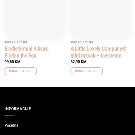
RUKSACI I TORBE
RUKSACI I TORBE
Elodie® mini ruksak,
A Little Lovely Company®
Florian the Fox
mini ruksak – Ice-cream
99,80
KM
62,90
KM
DODAJ U KORPU
DODAJ U KORPU
INFORMACIJE
Početna