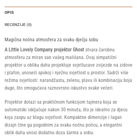
OPIS
RECENZIJE (0)
Magična noćna atmosfera za svaku dječju sobu
A Little Lovely Company projektor Ghost
stvara čarobnu
atmosferu za miran san vašeg mališana. Ovaj simpatični
projektor u obliku duha projektuje svjetlucave zvijezde na zidove
i plafon, unoseći spokoj i nježnu svjetlost u prostor. Sadrži više
režima svjetlosti: narandžastu, zelenu, plavu ili kombinaciju boja
duge, što omogućava raznovrsno iskustvo svake večeri.
Projektor dolazi sa praktičnom funkcijom tajmera koja se
automatski isključuje nakon 30 minuta, što je idealno za djecu
koja zaspu uz blagu svjetlost. Kompaktne dimenzije i lagan
dizajn čine ga pogodnim za svaku noćnu policu, a elegantni
oblik duha unosi dodatnu dozu šarma u sobu.