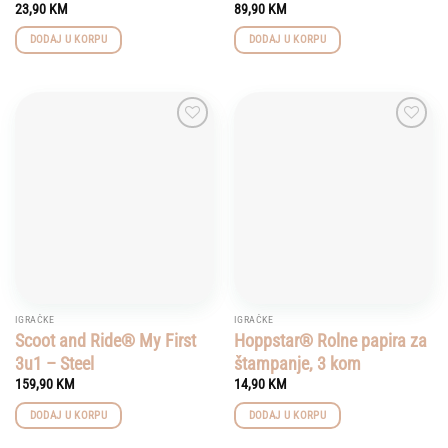
23,90
KM
89,90
KM
DODAJ U KORPU
DODAJ U KORPU
Add to
Add to
wishlist
wishlist
IGRAČKE
IGRAČKE
Scoot and Ride® My First
Hoppstar® Rolne papira za
3u1 – Steel
štampanje, 3 kom
159,90
KM
14,90
KM
DODAJ U KORPU
DODAJ U KORPU