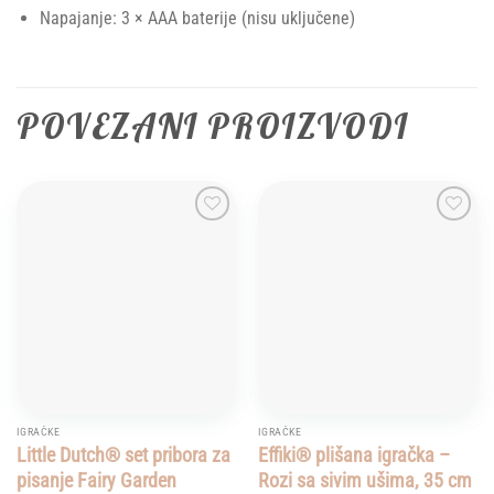
Napajanje: 3 × AAA baterije (nisu uključene)
POVEZANI PROIZVODI
Add to
Add to
wishlist
wishlist
IGRAČKE
IGRAČKE
Little Dutch® set pribora za
Effiki® plišana igračka –
pisanje Fairy Garden
Rozi sa sivim ušima, 35 cm