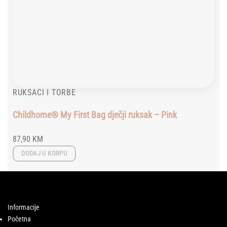
RUKSACI I TORBE
Childhome® My First Bag dječji ruksak – Pink
87,90
KM
DODAJ U KORPU
Informacije
Početna