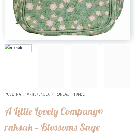
POČETNA
/
VRTIĆ/ŠKOLA
/
RUKSACI I TORBE
A Little Lovely Company®
ruksak – Blossoms Sage