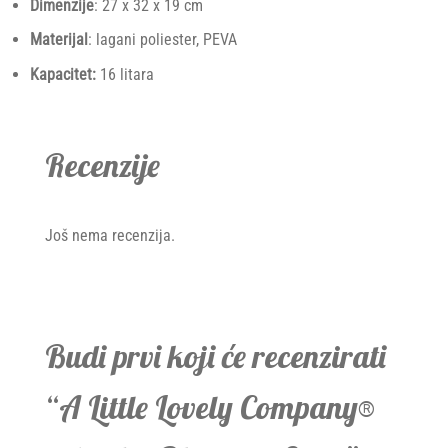
Dimenzije
: 27 x 32 x 19 cm
Materijal
: lagani poliester, PEVA
Kapacitet:
16 litara
Recenzije
Još nema recenzija.
Budi prvi koji će recenzirati
“A Little Lovely Company®