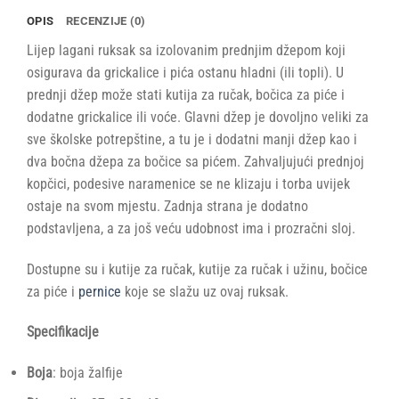
OPIS
RECENZIJE (0)
Lijep lagani ruksak sa izolovanim prednjim džepom koji
osigurava da grickalice i pića ostanu hladni (ili topli). U
prednji džep može stati kutija za ručak, bočica za piće i
dodatne grickalice ili voće. Glavni džep je dovoljno veliki za
sve školske potrepštine, a tu je i dodatni manji džep kao i
dva bočna džepa za bočice sa pićem. Zahvaljujući prednjoj
kopčici, podesive naramenice se ne klizaju i torba uvijek
ostaje na svom mjestu. Zadnja strana je dodatno
podstavljena, a za još veću udobnost ima i prozračni sloj.
Dostupne su i kutije za ručak, kutije za ručak i užinu, bočice
za piće i
pernice
koje se slažu uz ovaj ruksak.
Specifikacije
Boja
: boja žalfije