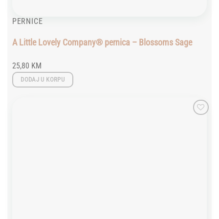
PERNICE
A Little Lovely Company® pernica – Blossoms Sage
25,80
KM
DODAJ U KORPU
Add to
wishlist