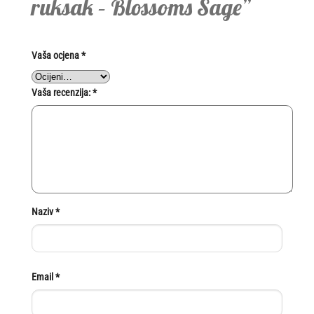
ruksak – Blossoms Sage”
Vaša ocjena
*
Vaša recenzija:
*
Naziv
*
Email
*