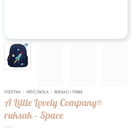
POČETNA
/
VRTIĆ/ŠKOLA
/
RUKSACI I TORBE
A Little Lovely Company®
ruksak – Space