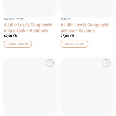
RUKSACI I TORBE
PERNICE
A Little Lovely Company®
A Little Lovely Company®
mini ruksak – Rainbows
pernica – Savanna
62,90
KM
25,80
KM
DODAJ U KORPU
DODAJ U KORPU
Add to
Add to
wishlist
wishlist