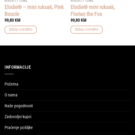
RUKSACI I TORBE
RUKSACI I TORBE
Elodie® – mini ruksak, Pink
Elodie® mini ruksak,
Boucle
Florian the Fox
99,80
KM
99,80
KM
DODAJ U KORPU
DODAJ U KORPU
INFORMACIJE
Početna
O nama
Naše pogodnosti
Zadovoljni kupci
Praćenje pošiljke