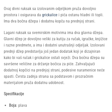
Ovaj divni ruksak sa izolovanim odjeljkom pruža dovoljno
prostora i osigurava da
grickalice
i pića ostanu hladni ili topli.
Ima dva bočna džepa i dodatnu kopču na prednjoj strani.
Lagani ruksak sa svemirskim motivima ima dva glavna džepa.
Glavni džep je dovoljno veliki za kutiju za ručak, igračke, knjižice
i razne predmete, a ima i dodatni unutrašnji odjeljak. Izolovani
prednji džep predstavlja još jedan dodatak koji je dizajniran
kako bi vaš ručak i grickalice ostali svježi. Dva bočna džepa su
savršene veličine za držanje bočica za piće. Zahvaljujući
dodatnoj kopčici na prednjoj strani, podesive naramenice neće
spasti. Čvrsta zadnja strana sa podstavom i prozračnim
materijalom pruža dodatnu udobnost.
Specifikacije
Boja
: plava