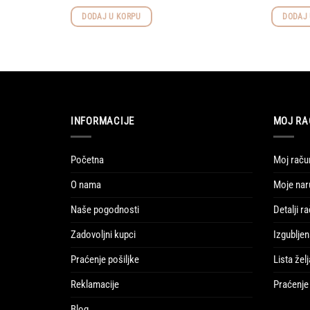
DODAJ U KORPU
DODAJ 
INFORMACIJE
MOJ RA
Početna
Moj raču
O nama
Moje nar
Naše pogodnosti
Detalji r
Zadovoljni kupci
Izgubljen
Praćenje pošiljke
Lista želj
Reklamacije
Praćenje 
Blog