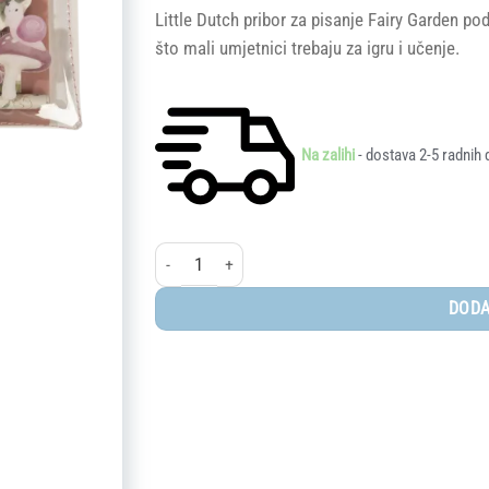
Little Dutch pribor za pisanje Fairy Garden pod
što mali umjetnici trebaju za igru i učenje.
Na zalihi
- dostava 2-5 radnih 
Little Dutch® set pribora za pisanje Fairy Garden koli
DODA