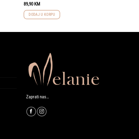
89,90
KM
DODAJ U KORPU
Zaprati nas…