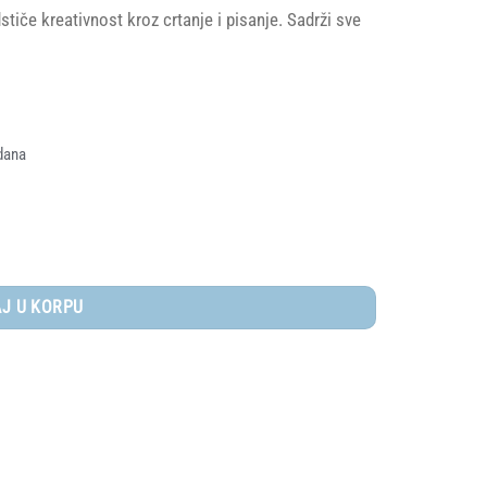
stiče kreativnost kroz crtanje i pisanje. Sadrži sve
dana
čina
J U KORPU