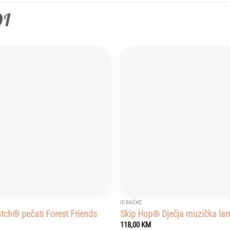
DI
Add to
wishlist
IGRAČKE
utch® pečati Forest Friends
Skip Hop® Dječja muzička la
118,00
KM