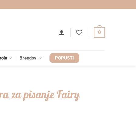
0
kola
Brendovi
POPUSTI
ora za pisanje Fairy