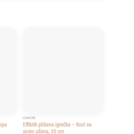
Add to
Add to
wishlist
wishlist
IGRAČKE
mpa
Effiki® plišana igračka – Rozi sa
sivim ušima, 35 cm