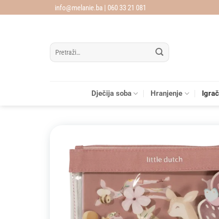
Skip
info@melanie.ba | 060 33 21 081
to
content
Pretraži:
Dječija soba
Hranjenje
Igra