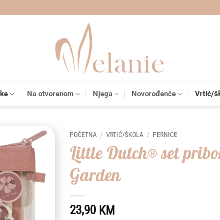
čke
Na otvorenom
Njega
Novorođenče
Vrtić/š
POČETNA
/
VRTIĆ/ŠKOLA
/
PERNICE
Little Dutch® set prib
Add to
Garden
wishlist
23,90
KM