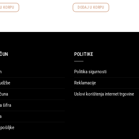
U KORPU
DODAJ U KORPU
ČUN
POLITIKE
n
Politika sigurnosti
udžbe
Reklamacije
ačuna
Uslovi korištenja internet trgovine
a šifra
a
pošiljke