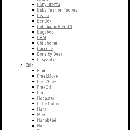
Baby Brezza
Baby Fashion Factory
Beaba
Bentley
Bubaba by FreeON
Bugaboo
CAM
Childhome
Coccolle
Done by Deer
Easywalker
Effiki
Elodie
Free2Move
Free2Play
FreeON
Frida
Hoppstar
Little Dutch
Hapi
Micro
Nanobébé
Naïf