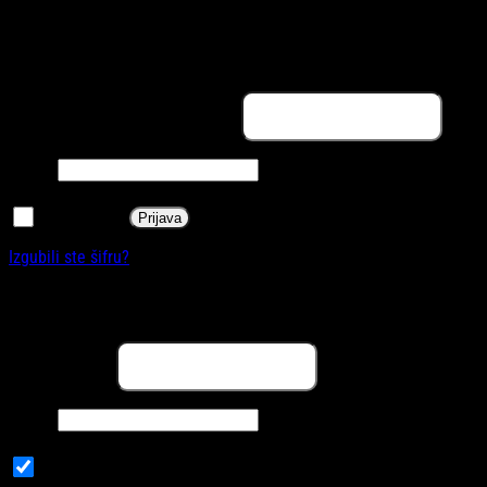
Prijava
Obavezno
Korisničko ime ili email adresa
*
Obavezno
Šifra
*
Zapamti me
Prijava
Izgubili ste šifru?
Registracija
Obavezno
Email adresa
*
Obavezno
Šifra
*
Subscribe to our newsletter