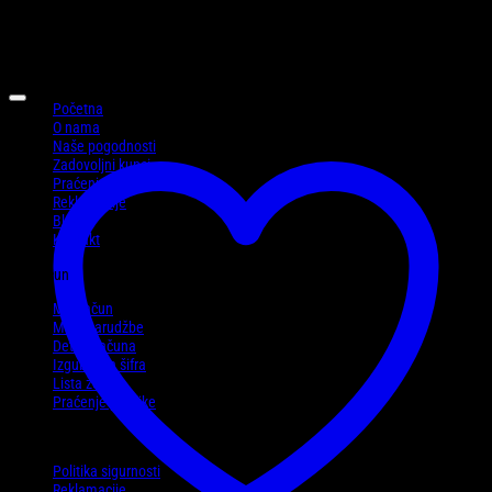
Informacije
Početna
O nama
Naše pogodnosti
Zadovoljni kupci
Praćenje pošiljke
Reklamacije
Blog
Kontakt
Moj račun
Moj račun
Moje narudžbe
Detalji računa
Izgubljena šifra
Lista želja
Praćenje pošiljke
Politike
Politika sigurnosti
Reklamacije