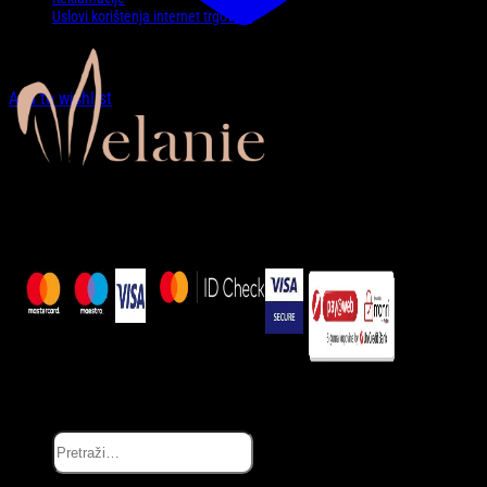
Uslovi korištenja internet trgovine
Add to wishlist
Zaprati nas…
Copyright © Melanie.ba 2025
Pretraži: