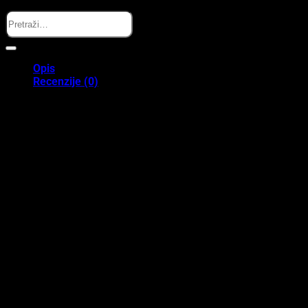
Search
Opis
Recenzije (0)
Praktično štampanje uspomena uz
Hoppstar
Idealan dodatak za Hoppstar Artist fotoaparat
Hoppstar Rolne samoljepljivog termo papira
omogućavaju djeci da
jednostavno odštampaju svoje fotografije direktno iz Hoppstar
Artist fotoaparata. U pakovanju dolaze 3 rolne papira – dvije
standardne i jedna samoljepljiva – koje su savršene za kreiranje
albuma, personalizaciju bilježnica ili dekoraciju sobe.
Jednostavno, čisto i bez tinte