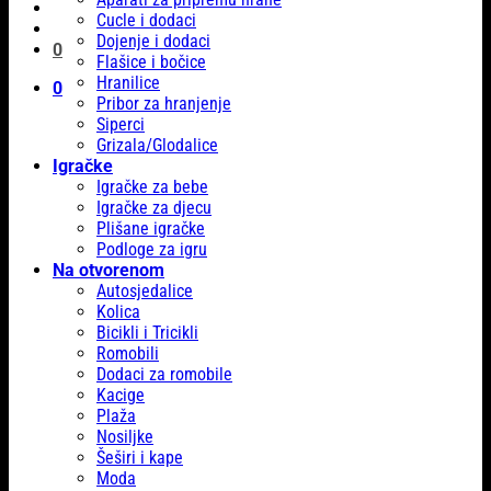
Cucle i dodaci
Dojenje i dodaci
0
Flašice i bočice
Hranilice
0
Pribor za hranjenje
Siperci
Grizala/Glodalice
Igračke
Igračke za bebe
Igračke za djecu
Plišane igračke
Podloge za igru
Na otvorenom
Autosjedalice
Kolica
Bicikli i Tricikli
Romobili
Dodaci za romobile
Kacige
Plaža
Nosiljke
Šeširi i kape
Moda