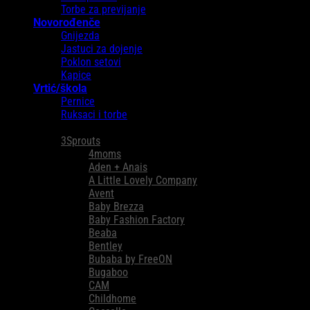
Torbe za previjanje
Novorođenče
Gnijezda
Jastuci za dojenje
Poklon setovi
Kapice
Vrtić/škola
Pernice
Ruksaci i torbe
Brendovi
3Sprouts
4moms
Aden + Anais
A Little Lovely Company
Avent
Baby Brezza
Baby Fashion Factory
Beaba
Bentley
Bubaba by FreeON
Bugaboo
CAM
Childhome