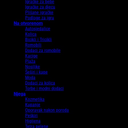
Igračke za bebe
Igračke za djecu
Plišane igračke
Podloge za igru
Na otvorenom
Autosjedalice
Kolica
Bicikli i Tricikli
Romobili
Dodaci za romobile
Kacige
Plaža
Nosiljke
Šeširi i kape
Moda
Dodaci za kolica
Torbe i modni dodaci
Njega
Kozmetika
Kupanje
Oporavak nakon poroda
Peškiri
Higijena
Tetra pelene