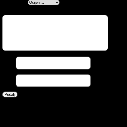
Vaša ocjena
*
Vaša recenzija:
*
Naziv
*
Email
*
Povezani proizvodi