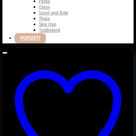
Perka
Qplay
Scoot and Ride
Thule
Skip Hop
Toddlekind
POPUSTI