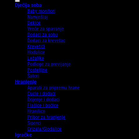
Dječija soba
Baby monitori
Namještaj
Dekice
Vreće za spavanje
Dodaci za sobu
Dodaci za krevetac
Krevetići
Hodalice
Ležaljke
Podloge za previjanje
Posteljine
Šatori
Hranjenje
Aparati za pripremu hrane
Cucle i dodaci
Dojenje i dodaci
Flašice i bočice
Hranilice
Pribor za hranjenje
Siperci
Grizala/Glodalice
Igračke