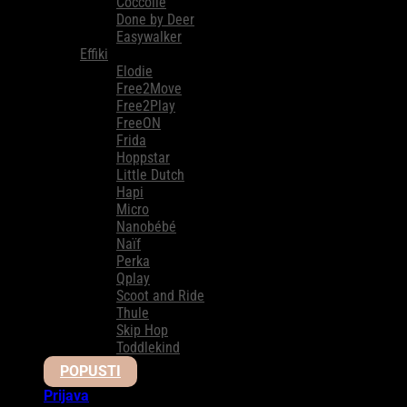
Coccolle
Done by Deer
Easywalker
Effiki
Elodie
Free2Move
Free2Play
FreeON
Frida
Hoppstar
Little Dutch
Hapi
Micro
Nanobébé
Naïf
Perka
Qplay
Scoot and Ride
Thule
Skip Hop
Toddlekind
POPUSTI
Prijava