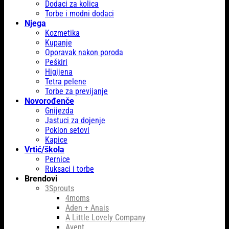
Dodaci za kolica
Torbe i modni dodaci
Njega
Kozmetika
Kupanje
Oporavak nakon poroda
Peškiri
Higijena
Tetra pelene
Torbe za previjanje
Novorođenče
Gnijezda
Jastuci za dojenje
Poklon setovi
Kapice
Vrtić/škola
Pernice
Ruksaci i torbe
Brendovi
3Sprouts
4moms
Aden + Anais
A Little Lovely Company
Avent