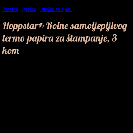
Početna
/
Igračke
/
Igračke za djecu
Hoppstar® Rolne samoljepljivog
termo papira za štampanje, 3
kom
20,50
KM