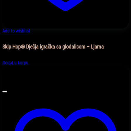
Add to wishlist
Igračke
Skip Hop® Dječja igračka sa glodalicom – Ljama
49,00
KM
Dodaj u korpu