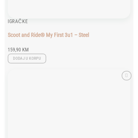
IGRAČKE
Scoot and Ride® My First 3u1 – Steel
159,90
KM
DODAJ U KORPU
Add to
wishlist