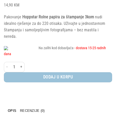
14,90
KM
Pakovanje
Hoppstar Rolne papira za štampanje 3kom
nudi
idealno rješenje za do 220 otisaka. Uživajte u jednostavnom
štampanju i samoljepljivim fotografijama – bez mastila i
nereda.
Na zalihi kod dobavljača
- dostava 15-25 radnih
dana
Hoppstar® Rolne papira za štampanje, 3 kom količina
DODAJ U KORPU
OPIS
RECENZIJE (0)