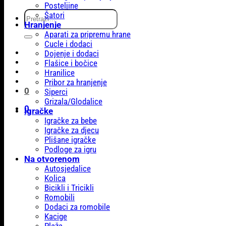
Posteljine
Pretraži:
Šatori
Hranjenje
Aparati za pripremu hrane
Cucle i dodaci
Dojenje i dodaci
Flašice i bočice
Hranilice
Pribor za hranjenje
0
Siperci
Grizala/Glodalice
0
Igračke
Igračke za bebe
Igračke za djecu
Plišane igračke
Podloge za igru
Na otvorenom
Autosjedalice
Kolica
Bicikli i Tricikli
Romobili
Dodaci za romobile
Kacige