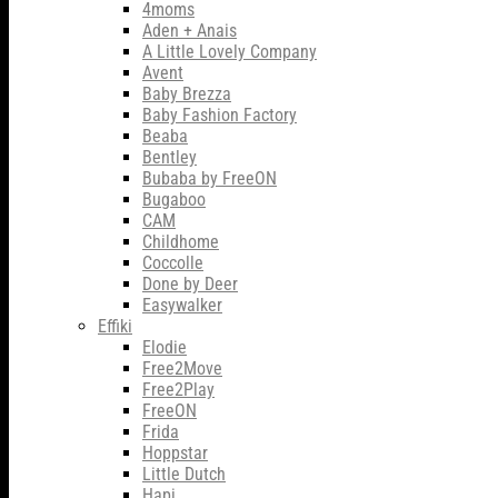
4moms
Aden + Anais
A Little Lovely Company
Avent
Baby Brezza
Baby Fashion Factory
Beaba
Bentley
Bubaba by FreeON
Bugaboo
CAM
Childhome
Coccolle
Done by Deer
Easywalker
Effiki
Elodie
Free2Move
Free2Play
FreeON
Frida
Hoppstar
Little Dutch
Hapi