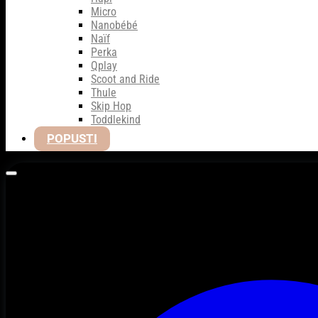
Micro
Nanobébé
Naïf
Perka
Qplay
Scoot and Ride
Thule
Skip Hop
Toddlekind
POPUSTI