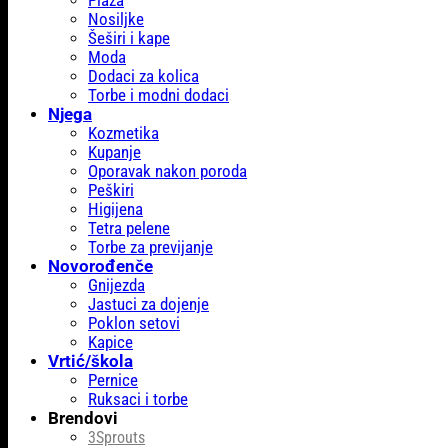
Plaža
Nosiljke
Šeširi i kape
Moda
Dodaci za kolica
Torbe i modni dodaci
Njega
Kozmetika
Kupanje
Oporavak nakon poroda
Peškiri
Higijena
Tetra pelene
Torbe za previjanje
Novorođenče
Gnijezda
Jastuci za dojenje
Poklon setovi
Kapice
Vrtić/škola
Pernice
Ruksaci i torbe
Brendovi
3Sprouts