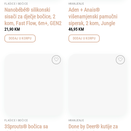
FLAŠICE I BOČICE
HRANJENJE
Nanobébé® silikonski
Aden + Anais®
sisači za dječje bočice, 2
višenamjenski pamučni
kom, Fast Flow, 6m+, GEN2
siperak, 2 kom, Jungle
21,90
KM
46,95
KM
DODAJ U KORPU
DODAJ U KORPU
Add to
Add to
wishlist
wishlist
FLAŠICE I BOČICE
HRANJENJE
3Sprouts® bočica sa
Done by Deer® kutije za