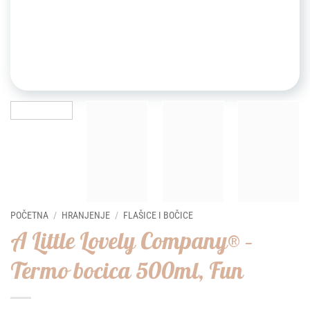
POČETNA
/
HRANJENJE
/
FLAŠICE I BOČICE
A Little Lovely Company® –
Termo bocica 500ml, Fun