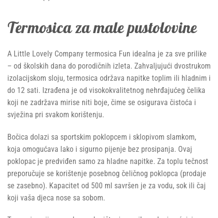
Termosica za male pustolovine
A Little Lovely Company termosica Fun idealna je za sve prilike
– od školskih dana do porodičnih izleta. Zahvaljujući dvostrukom
izolacijskom sloju, termosica održava napitke toplim ili hladnim i
do 12 sati. Izrađena je od visokokvalitetnog nehrđajućeg čelika
koji ne zadržava mirise niti boje, čime se osigurava čistoća i
svježina pri svakom korištenju.
Bočica dolazi sa sportskim poklopcem i sklopivom slamkom,
koja omogućava lako i sigurno pijenje bez prosipanja. Ovaj
poklopac je predviđen samo za hladne napitke. Za toplu tečnost
preporučuje se korištenje posebnog čeličnog poklopca (prodaje
se zasebno). Kapacitet od 500 ml savršen je za vodu, sok ili čaj
koji vaša djeca nose sa sobom.