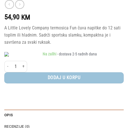
54,90
KM
A Little Lovely Company termosica Fun čuva napitke do 12 sati
toplim ili hladnim. Sadrži sportsku slamku, kompaktna je i
savršena za svaki ruksak.
Na zalihi
- dostava 2-5 radnih dana
A Little Lovely Company® - Termo bocica 500ml, Fun količina
DODAJ U KORPU
OPIS
RECENZIJE (0)