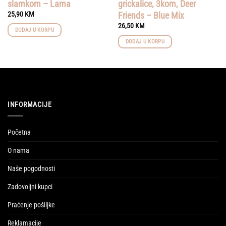
slamkom – Lama
grickalice, 3kom, Deer
Friends – Blue Mix
25,90
KM
26,50
KM
DODAJ U KORPU
DODAJ U KORPU
INFORMACIJE
Početna
O nama
Naše pogodnosti
Zadovoljni kupci
Praćenje pošiljke
Reklamacije