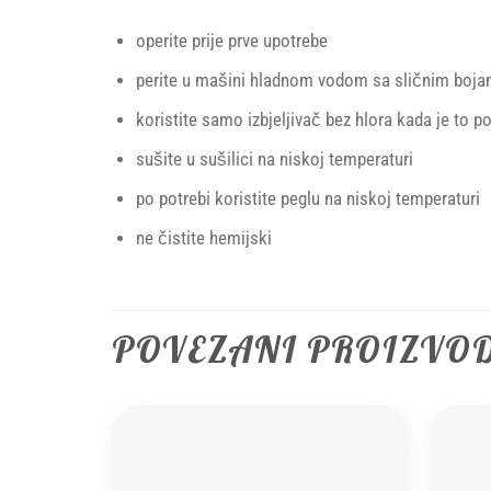
operite prije prve upotrebe
perite u mašini hladnom vodom sa sličnim boj
koristite samo izbjeljivač bez hlora kada je to p
sušite u sušilici na niskoj temperaturi
po potrebi koristite peglu na niskoj temperaturi
ne čistite hemijski
POVEZANI PROIZVO
Add to
wishlist