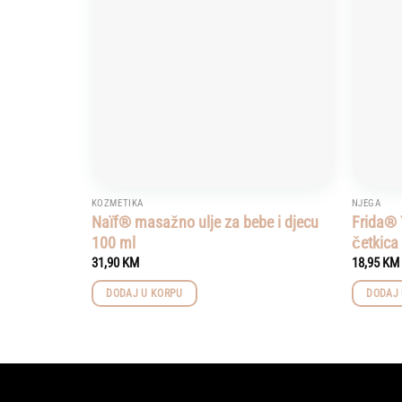
KOZMETIKA
NJEGA
Naïf® masažno ulje za bebe i djecu
Frida® 
100 ml
četkica
31,90
KM
18,95
KM
DODAJ U KORPU
DODAJ 