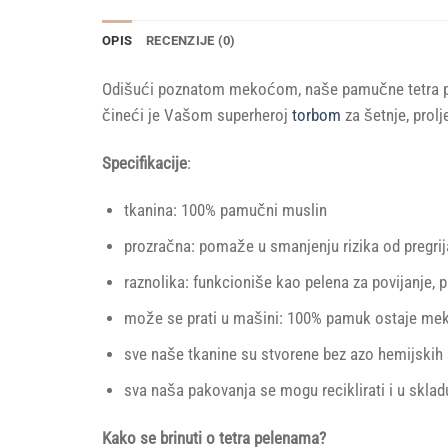
OPIS
RECENZIJE (0)
Odišući poznatom mekoćom, naše pamučne tetra pele
čineći je Vašom superheroj
torbom
za šetnje, prolj
Specifikacije
:
tkanina: 100% pamučni muslin
prozračna: pomaže u smanjenju rizika od pregri
raznolika: funkcioniše kao pelena za povijanje, p
može se prati u mašini: 100% pamuk ostaje mek
sve naše tkanine su stvorene bez azo hemijskih
sva naša pakovanja se mogu reciklirati i u sklad
Kako se brinuti o tetra pelenama?