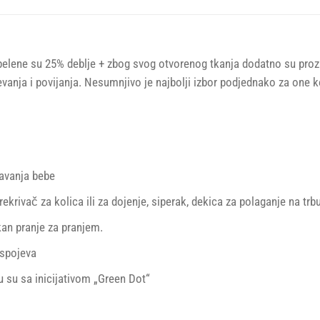
ne su 25% deblje + zbog svog otvorenog tkanja dodatno su prozrač
evanja i povijanja. Nesumnjivo je najbolji izbor podjednako za one k
javanja bebe
rekrivač za kolica ili za dojenje, siperak, dekica za polaganje na tr
an pranje za pranjem.
 spojeva
u su sa inicijativom „Green Dot“