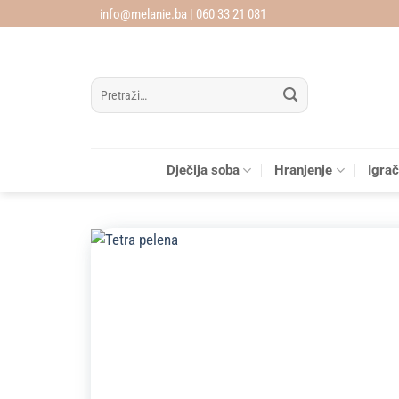
Skip
info@melanie.ba | 060 33 21 081
to
content
Pretraži:
Dječija soba
Hranjenje
Igra