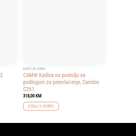
DJEČIJA SOBA
52
CAM® Kadica na postolju sa
podlogom za presvlačenje, Cambio
C261
318,00
KM
DODAJ U KORPU