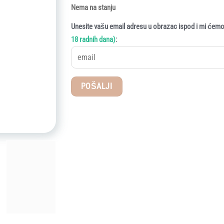
Nema na stanju
Unesite vašu email adresu u obrazac ispod i mi ćemo 
:
18 radnih dana)