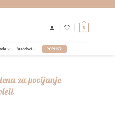
0
kola
Brendovi
POPUSTI
lena za povijanje
leil