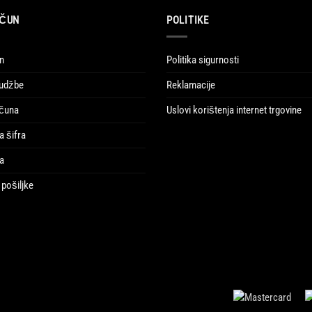
AČUN
POLITIKE
n
Politika sigurnosti
rudžbe
Reklamacije
ačuna
Uslovi korištenja internet trgovine
a šifra
ja
pošiljke