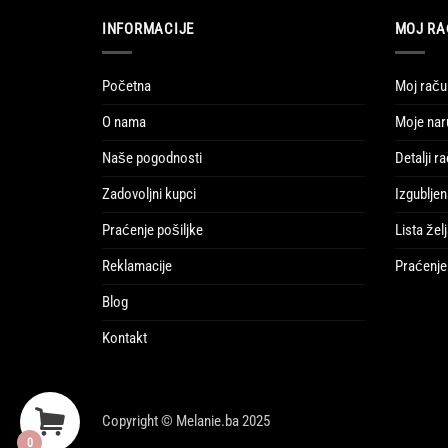
INFORMACIJE
MOJ R
Početna
Moj raču
O nama
Moje na
Naše pogodnosti
Detalji r
Zadovoljni kupci
Izgubljen
Praćenje pošiljke
Lista žel
Reklamacije
Praćenje 
Blog
Kontakt
Copyright © Melanie.ba 2025
0