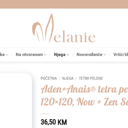
čke
Na otvorenom
Njega
Novorođenče
Vrtić/š
POČETNA
/
NJEGA
/
TETRA PELENE
Aden+Anais® tetra pe
Add to
120×120, Now + Zen So
wishlist
36,50
KM