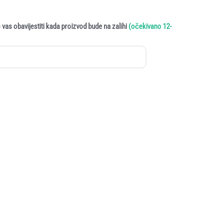
vas obavijestiti kada proizvod bude na zalihi
(očekivano 12-