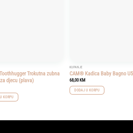
KUPANJE
Toothhugger Trokutna zubna
CAM® Kadica Baby Bagno U
 za djecu (plava)
68,00
KM
DODAJ U KORPU
U KORPU