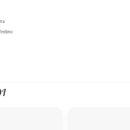
ama
otrebno
DI
Add to
wishlist