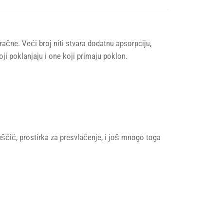
ne. Veći broj niti stvara dodatnu apsorpciju,
oji poklanjaju i one koji primaju poklon.
buščić, prostirka za presvlačenje, i još mnogo toga