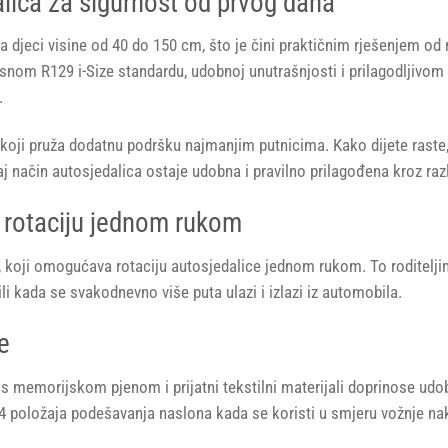
alica za sigurnost od prvog dana
a djeci visine od 40 do 150 cm, što je čini praktičnim rješenjem od 
osnom R129 i-Size standardu, udobnoj unutrašnjosti i prilagodljivo
.
ji pruža dodatnu podršku najmanjim putnicima. Kako dijete raste, 
j način autosjedalica ostaje udobna i pravilno prilagođena kroz razl
 rotaciju jednom rukom
oji omogućava rotaciju autosjedalice jednom rukom. To roditeljima
li kada se svakodnevno više puta ulazi i izlazi iz automobila.
e
 s memorijskom pjenom i prijatni tekstilni materijali doprinose udo
4 položaja podešavanja naslona kada se koristi u smjeru vožnje na