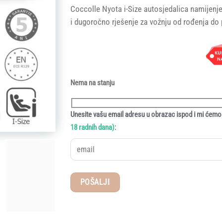
price
price
Coccolle Nyota i-Size autosjedalica namijenje
was:
is:
i dugoročno rješenje za vožnju od rođenja do 
399,90 KM.
319,92 K
Nema na stanju
Unesite vašu email adresu u obrazac ispod i mi ćemo 
:
18 radnih dana)