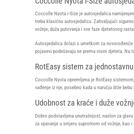
Coccolle Nyota i-Size autosjed
Coccolle Nyota i-Size je autosjedalica namijenjen
treba klasičnu autosjedalicu. Zahvaljujući sigurn
vožnje, duža putovanja i sve faze djetetovog rasta
Autosjedalica dolazi s umetkom za novorođenče ko
pojasevi podešavaju se prema visini djeteta. Na ta
RotEasy sistem za jednostavnu
Coccolle Nyota opremljena je RotEasy sistemom, k
vađenje iz nje, posebno kada u naručju drže bebu i
Udobnost za kraće i duže vožnj
Dobro podstavljena unutrašnjost, naslon za glavu
za spavanje u smjeru suprotnom od vožnje, kao i 