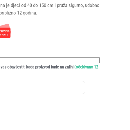
na je djeci od 40 do 150 cm i pruža sigurno, udobno
približno 12 godina.
M.
vas obavijestiti kada proizvod bude na zalihi
(očekivano 12-