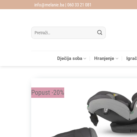
Skip
info@melanie.ba | 060 33 21 081
to
content
Pretraži:
Dječija soba
Hranjenje
Igra
Popust -20%