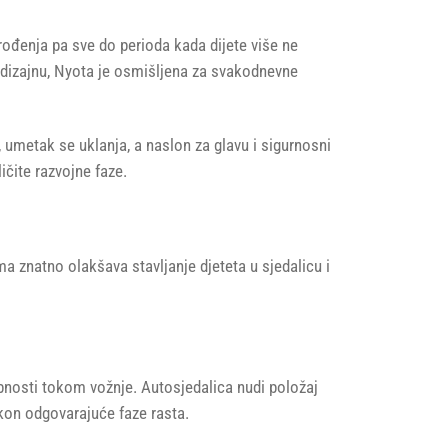
rođenja pa sve do perioda kada dijete više ne
m dizajnu, Nyota je osmišljena za svakodnevne
umetak se uklanja, a naslon za glavu i sigurnosni
ičite razvojne faze.
 znatno olakšava stavljanje djeteta u sjedalicu i
bnosti tokom vožnje. Autosjedalica nudi položaj
kon odgovarajuće faze rasta.