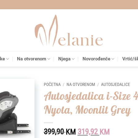
čke
Na otvorenom
Njega
Novorođenče
Vrtić/š
POČETNA
/
NA OTVORENOM
/
AUTOSJEDALICE
Autosjedalica i-Size 
Add to
Nyota, Moonlit Grey
wishlist
Original
Current
399,90
319,92
KM
KM