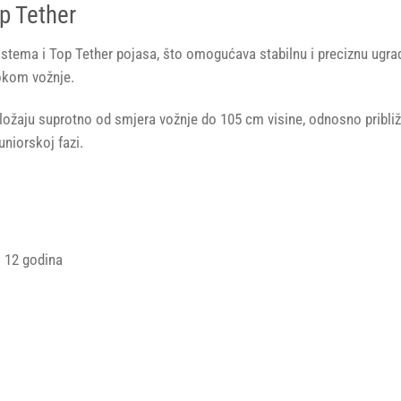
p Tether
stema i Top Tether pojasa, što omogućava stabilnu i preciznu ugra
tokom vožnje.
ložaju suprotno od smjera vožnje do 105 cm visine, odnosno pribli
uniorskoj fazi.
o 12 godina