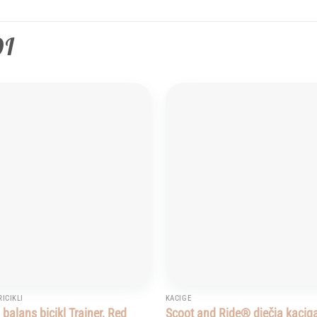
DI
Add to
wishlist
RICIKLI
KACIGE
balans bicikl Trainer, Red
Scoot and Ride® dječja kacig