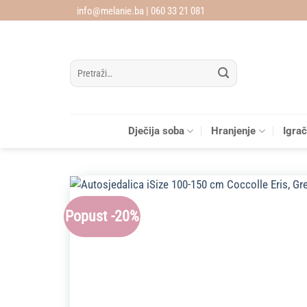
Skip
info@melanie.ba | 060 33 21 081
to
content
Pretraži:
Dječija soba
Hranjenje
Igra
Popust -20%