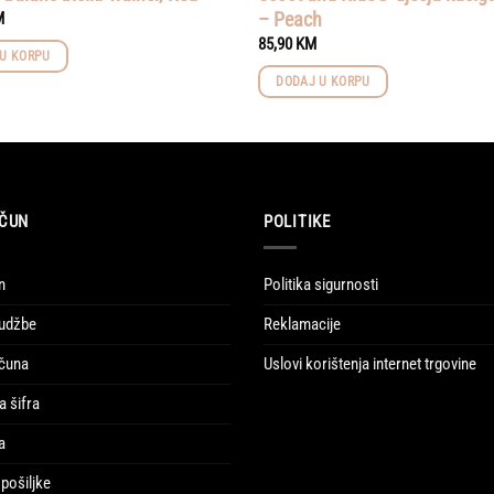
– Peach
M
85,90
KM
U KORPU
DODAJ U KORPU
ČUN
POLITIKE
n
Politika sigurnosti
udžbe
Reklamacije
ačuna
Uslovi korištenja internet trgovine
a šifra
a
pošiljke