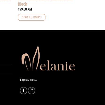
Black
199,00
KM
DODAJ U KORPU
Zaprati nas…