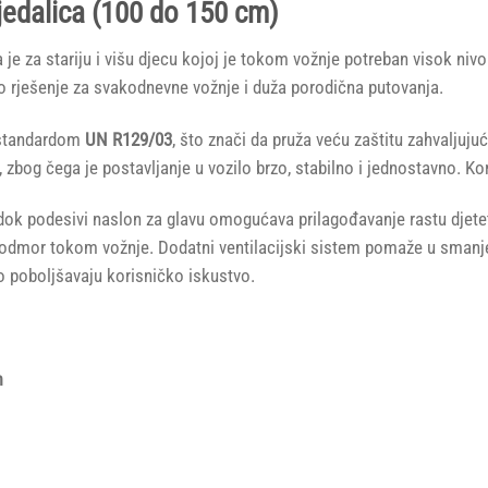
sjedalica (100 do 150 cm)
 je za stariju i višu djecu kojoj je tokom vožnje potreban visok nivo
o rješenje za svakodnevne vožnje i duža porodična putovanja.
m standardom
UN R129/03
, što znači da pruža veću zaštitu zahvaljujuć
, zbog čega je postavljanje u vozilo brzo, stabilno i jednostavno. Kor
, dok podesivi naslon za glavu omogućava prilagođavanje rastu djet
za odmor tokom vožnje. Dodatni ventilacijski sistem pomaže u smanje
no poboljšavaju korisničko iskustvo.
m