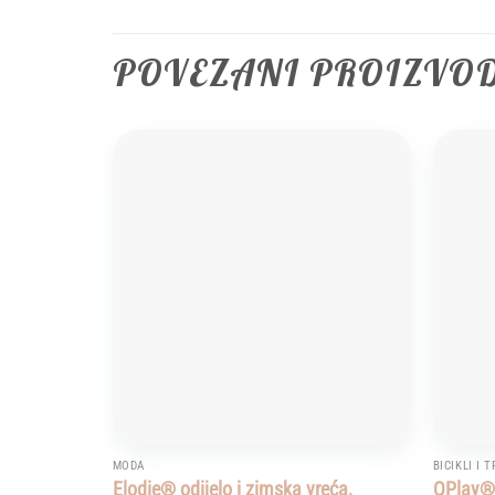
POVEZANI PROIZVO
Add to
wishlist
MODA
BICIKLI I T
Elodie® odijelo i zimska vreća,
QPlay® 