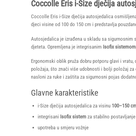
Coccolle Eris i-Size dječija auto
Coccolle Eris i-Size dječija autosjedalica osmišljena
djeci visine od 100 do 150 cm i predstavlja pouzdan
Autosjedalica je izrađena u skladu sa sigurnosni
djeteta. Opremljena je integrisanim
Isofix sistemom
Ergonomski oblik pruža dobru potporu glavi i vratu
položaja, što znači više udobnosti i bolji položaj 
nasloni za ruke i zaštita za sigurnosni pojas dodat
Glavne karakteristike
i-Size dječija autosjedalica za visinu
100–150 c
integrisani
Isofix sistem
za stabilno postavljanje
upotreba u smjeru vožnje