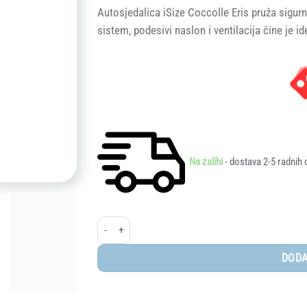
price
price
Autosjedalica iSize Coccolle Eris pruža sigur
was:
is:
sistem, podesivi naslon i ventilacija čine je 
307,00 KM.
245,60 
Na zalihi
- dostava 2-5 radnih 
Autosjedalica iSize 100-150 cm Coccolle Eris, Greyst
DODA