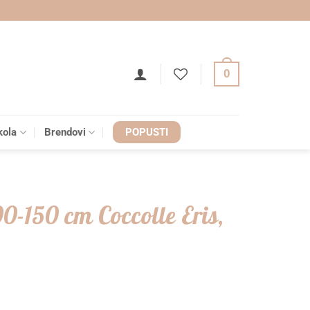
0
kola
Brendovi
POPUSTI
00-150 cm Coccolle Eris,