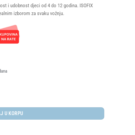
nost i udobnost djeci od 4 do 12 godina. ISOFIX
idealnim izborom za svaku vožnju.
KM.
dana
one količina
J U KORPU