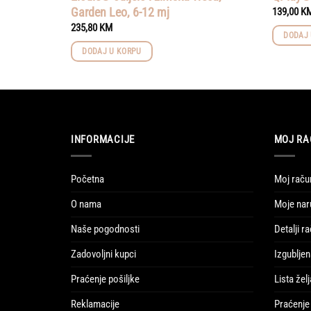
Garden Leo, 6-12 mj
139,00
K
235,80
KM
DODAJ 
DODAJ U KORPU
INFORMACIJE
MOJ RA
Početna
Moj raču
O nama
Moje nar
Naše pogodnosti
Detalji r
Zadovoljni kupci
Izgubljen
Praćenje pošiljke
Lista želj
Reklamacije
Praćenje 