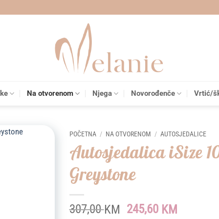
čke
Na otvorenom
Njega
Novorođenče
Vrtić/š
POČETNA
/
NA OTVORENOM
/
AUTOSJEDALICE
Autosjedalica iSize 1
Add to
Greystone
wishlist
Original
Current
307,00
245,60
KM
KM