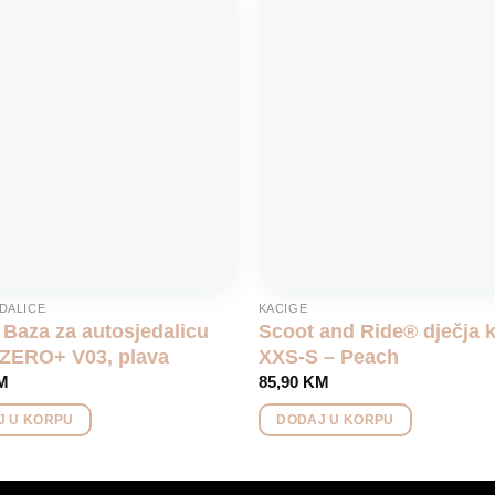
Add to
wishlist
DALICE
KACIGE
Baza za autosjedalicu
Scoot and Ride® dječja 
ZERO+ V03, plava
XXS-S – Peach
M
85,90
KM
J U KORPU
DODAJ U KORPU