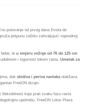
ično putovanje od prvog dana života do
ruža potpunu zaštitu zahvaljujući naprednoj
e bebe, te
u smjeru vožnje od 76 do 125 cm
udobnost i sigurnost tokom rasta.
Umetak za
njima, dok
skidiva i periva navlaka
olakšava
legantan FreeON dizajn.
z fleksibilnost koja prati svaku fazu rasta
 i dugotrajnu upotrebu. FreeON Lotus Plava