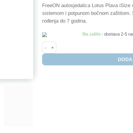
FreeON autosjedalica Lotus Plava iSize
sistemom i potpunom bočnom zaštitom. S
rođenja do 7 godina.
Na zalihi
- dostava 2-5 ra
Autosjedalica iSize 40-125 cm FreeON Lotus,
DODA