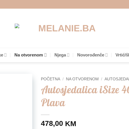
ke
Na otvorenom
Njega
Novorođenče
Vrtić/š
POČETNA
/
NA OTVORENOM
/
AUTOSJEDA
Autosjedalica iSize 4
Add to
Plava
wishlist
478,00
KM