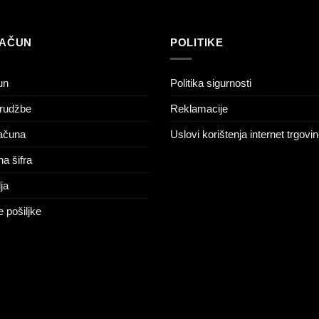
RAČUN
POLITIKE
un
Politika sigurnosti
rudžbe
Reklamacije
računa
Uslovi korištenja internet trgovi
na šifra
ja
 pošiljke