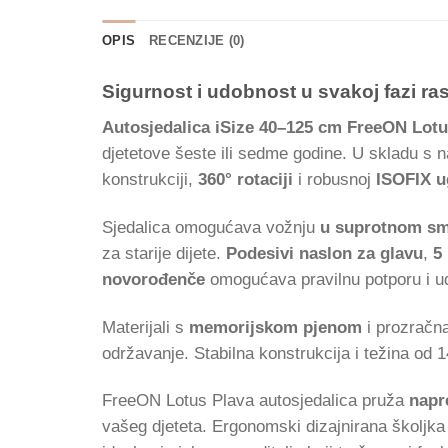
OPIS
RECENZIJE (0)
Sigurnost i udobnost u svakoj fazi ra
Autosjedalica iSize 40–125 cm FreeON Lotu
djetetove šeste ili sedme godine. U skladu s 
konstrukciji,
360° rotaciji
i robusnoj
ISOFIX u
Sjedalica omogućava vožnju
u suprotnom sm
za starije dijete.
Podesivi naslon za glavu
,
5
novorođenče
omogućava pravilnu potporu i u
Materijali s
memorijskom pjenom
i prozračn
održavanje. Stabilna konstrukcija i težina od 
FreeON Lotus Plava autosjedalica pruža
napr
vašeg djeteta. Ergonomski dizajnirana školjka 