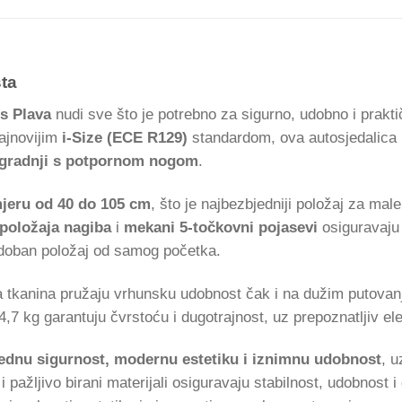
sta
s Plava
nudi sve što je potrebno za sigurno, udobno i prakt
najnovijim
i-Size (ECE R129)
standardom, ova autosjedalica p
gradnji s potpornom nogom
.
jeru od 40 do 105 cm
, što je najbezbjedniji položaj za mal
 položaja nagiba
i
mekani 5-točkovni pojasevi
osiguravaju 
doban položaj od samog početka.
a tkanina pružaju vrhunsku udobnost čak i na dužim putova
14,7 kg garantuju čvrstoću i dugotrajnost, uz prepoznatljiv e
ednu sigurnost, modernu estetiku i iznimnu udobnost
, u
i pažljivo birani materijali osiguravaju stabilnost, udobnost