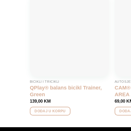
Add to
wishlist
BICIKLI I TRICIKLI
AUTOSJE
QPlay® balans bicikl Trainer,
CAM® 
Green
AREA 
139,00
KM
69,00
K
DODAJ U KORPU
DODA