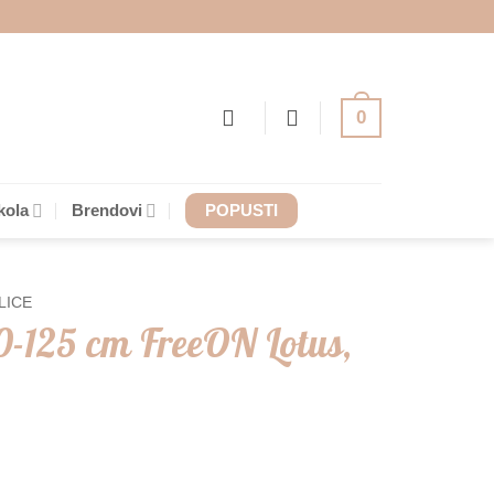
0
kola
Brendovi
POPUSTI
LICE
0-125 cm FreeON Lotus,