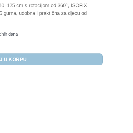
 40–125 cm s rotacijom od 360°, ISOFIX
igurna, udobna i praktična za djecu od
dnih dana
 Plava količina
J U KORPU