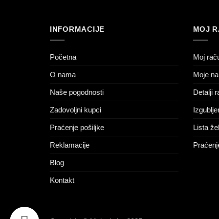
INFORMACIJE
MOJ 
Početna
Moj rač
O nama
Moje na
Naše pogodnosti
Detalji 
Zadovoljni kupci
Izgublje
Praćenje pošiljke
Lista žel
Reklamacije
Praćenje
Blog
Kontakt