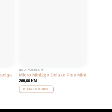
Add to
Add to
wishlist
wishlist
NA OTVORENOM
kaciga
Micro Mini2go Deluxe Plus Mint
269,00
KM
DODAJ U KORPU