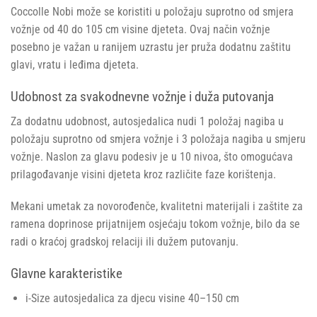
Coccolle Nobi može se koristiti u položaju suprotno od smjera
vožnje od 40 do 105 cm visine djeteta. Ovaj način vožnje
posebno je važan u ranijem uzrastu jer pruža dodatnu zaštitu
glavi, vratu i leđima djeteta.
Udobnost za svakodnevne vožnje i duža putovanja
Za dodatnu udobnost, autosjedalica nudi 1 položaj nagiba u
položaju suprotno od smjera vožnje i 3 položaja nagiba u smjeru
vožnje. Naslon za glavu podesiv je u 10 nivoa, što omogućava
prilagođavanje visini djeteta kroz različite faze korištenja.
Mekani umetak za novorođenče, kvalitetni materijali i zaštite za
ramena doprinose prijatnijem osjećaju tokom vožnje, bilo da se
radi o kraćoj gradskoj relaciji ili dužem putovanju.
Glavne karakteristike
i-Size autosjedalica za djecu visine 40–150 cm