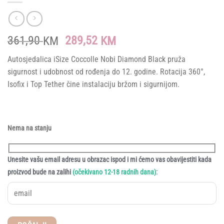
Original
Current
361,90
289,52
KM
KM
price
price
Autosjedalica iSize Coccolle Nobi Diamond Black pruža
was:
is:
sigurnost i udobnost od rođenja do 12. godine. Rotacija 360°,
361,90 KM.
289,52 KM.
Isofix i Top Tether čine instalaciju bržom i sigurnijom.
Nema na stanju
Unesite vašu email adresu u obrazac ispod i mi ćemo vas obavijestiti kada
:
proizvod bude na zalihi
(očekivano 12-18 radnih dana)