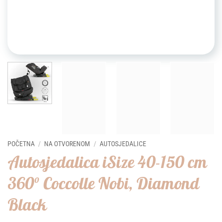
POČETNA
/
NA OTVORENOM
/
AUTOSJEDALICE
Autosjedalica iSize 40-150 cm
360° Coccolle Nobi, Diamond
Black