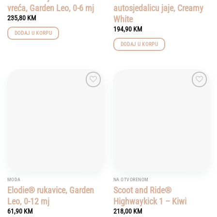
vreća, Garden Leo, 0-6 mj
autosjedalicu jaje, Creamy
White
235,80
KM
194,90
KM
DODAJ U KORPU
DODAJ U KORPU
Add to
Add to
wishlist
wishlist
MODA
NA OTVORENOM
Elodie® rukavice, Garden
Scoot and Ride®
Leo, 0-12 mj
Highwaykick 1 – Kiwi
61,90
KM
218,00
KM