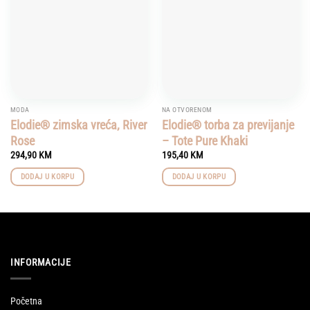
MODA
NA OTVORENOM
Elodie® zimska vreća, River
Elodie® torba za previjanje
Rose
– Tote Pure Khaki
294,90
KM
195,40
KM
DODAJ U KORPU
DODAJ U KORPU
INFORMACIJE
Početna