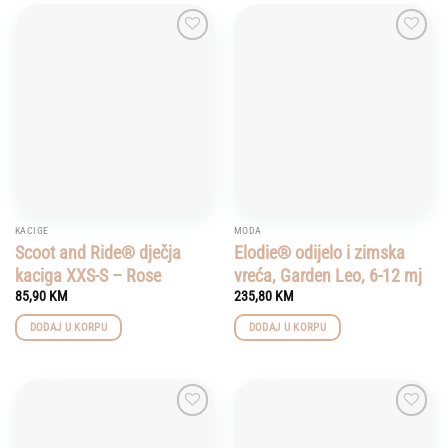
Add to
Add to
wishlist
wishlist
KACIGE
MODA
Scoot and Ride® dječja
Elodie® odijelo i zimska
kaciga XXS-S – Rose
vreća, Garden Leo, 6-12 mj
85,90
KM
235,80
KM
DODAJ U KORPU
DODAJ U KORPU
Add to
Add to
wishlist
wishlist