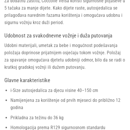
Za dodatnu zaštitu, Coccolle Velsa koristi sigurnosne pojaseve u
5 tačaka za manje dijete. Kako dijete raste, autosjedalica se
prilagođava narednim fazama korištenja i omogućava udobnu i
sigurnu vožnju kroz duži period.
Udobnost za svakodnevne vožnje i duža putovanja
Udobni materijali, umetak za bebe i mogućnost podešavanja
položaja doprinose prijatnijem osjećaju tokom vožnje. Položaj
za spavanje omogućava djetetu udobniji odmor, bilo da se radi o
kratkoj gradskoj vožnji ili dužem putovanju.
Glavne karakteristike
i-Size autosjedalica za djecu visine 40–150 cm
Namijenjena za korištenje od prvih mjeseci do približno 12
godina
Prikladna za težinu do 36 kg
Homologacija prema R129 sigurnosnom standardu