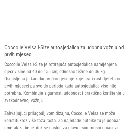
Coccolle Velsa i-Size autosjedalica za udobnu vožnju od
prvih mjeseci
Coccolle Velsa i-Size je rotirajuća autosjedalica namijenjena
djeci visine od 40 do 150 cm, odnosno težine do 36 kg.
Osmišljena je kao dugoročno rješenje koje prati rast djeteta od
prvih mjeseci pa sve do perioda kada autosjedalica više nije
potrebna. Kombinuje sigurnost, udobnost i praktično korištenje u
svakodnevnoj vožnji.
Zahvaljujući prilagodljivom dizajnu, Coccolle Velsa se može
koristiti kroz više faza rasta. Za najmlađe putnike tu je udoban
umetak za bebe, dok se naslon za glavu i sigurnosni pojasevi