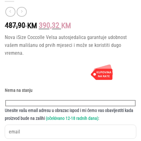
Original
Current
487,90
390,32
KM
KM
price
price
Nova iSize Coccolle Velsa autosjedalica garantuje udobnost
was:
is:
vašem mališanu od prvih mjeseci i može se koristiti dugo
487,90 KM.
390,32 KM.
vremena.
Nema na stanju
Unesite vašu email adresu u obrazac ispod i mi ćemo vas obavijestiti kada
:
proizvod bude na zalihi
(očekivano 12-18 radnih dana)