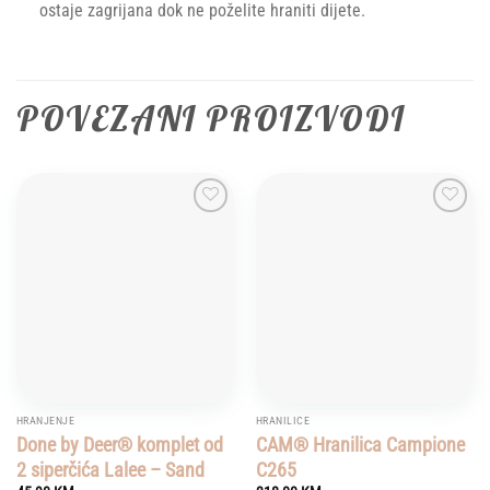
ostaje zagrijana dok ne poželite hraniti dijete.
POVEZANI PROIZVODI
Add to
Add to
wishlist
wishlist
HRANJENJE
HRANILICE
Done by Deer® komplet od
CAM® Hranilica Campione
2 siperčića Lalee – Sand
C265