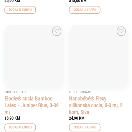
45,90
KM
318,00
KM
DODAJ U KORPU
DODAJ U KORPU
Add to
Add to
wishlist
wishlist
CUCLE I DODACI
CUCLE I DODACI
Elodie® cucla Bamboo
Nanobébé® Flexy
Latex – Juniper Blue, 3-36
silikonska cucla, 0-3 mj, 2
mj
kom, Siva
18,90
KM
24,90
KM
DODAJ U KORPU
DODAJ U KORPU