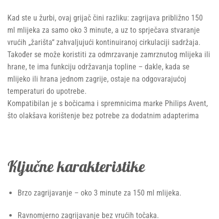
Kad ste u žurbi, ovaj grijač čini razliku: zagrijava približno 150
ml mlijeka za samo oko 3 minute, a uz to sprječava stvaranje
vrućih „žarišta“ zahvaljujući kontinuiranoj cirkulaciji sadržaja.
Također se može koristiti za odmrzavanje zamrznutog mlijeka ili
hrane, te ima funkciju održavanja topline – dakle, kada se
mlijeko ili hrana jednom zagrije, ostaje na odgovarajućoj
temperaturi do upotrebe.
Kompatibilan je s bočicama i spremnicima marke Philips Avent,
što olakšava korištenje bez potrebe za dodatnim adapterima
Ključne karakteristike
Brzo zagrijavanje – oko 3 minute za 150 ml mlijeka.
Ravnomjerno zagrijavanje bez vrućih točaka.