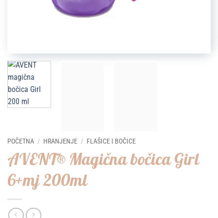
POČETNA
/
HRANJENJE
/
FLAŠICE I BOČICE
AVENT® Magična bočica Girl
6+mj 200ml