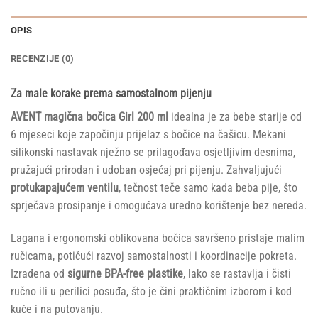
OPIS
RECENZIJE (0)
Za male korake prema samostalnom pijenju
AVENT magična bočica Girl 200 ml
idealna je za bebe starije od
6 mjeseci koje započinju prijelaz s bočice na čašicu. Mekani
silikonski nastavak nježno se prilagođava osjetljivim desnima,
pružajući prirodan i udoban osjećaj pri pijenju. Zahvaljujući
protukapajućem ventilu
, tečnost teče samo kada beba pije, što
sprječava prosipanje i omogućava uredno korištenje bez nereda.
Lagana i ergonomski oblikovana bočica savršeno pristaje malim
ručicama, potičući razvoj samostalnosti i koordinacije pokreta.
Izrađena od
sigurne BPA-free plastike
, lako se rastavlja i čisti
ručno ili u perilici posuđa, što je čini praktičnim izborom i kod
kuće i na putovanju.