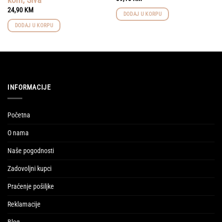
24,90
KM
DODAJ U KORPU
DODAJ U KORPU
INFORMACIJE
Početna
O nama
Naše pogodnosti
Zadovoljni kupci
Praćenje pošiljke
Reklamacije