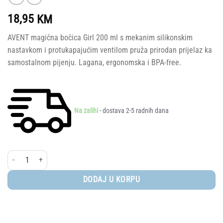
18,95
KM
AVENT magična bočica Girl 200 ml s mekanim silikonskim
nastavkom i protukapajućim ventilom pruža prirodan prijelaz ka
samostalnom pijenju. Lagana, ergonomska i BPA-free.
Na zalihi
- dostava 2-5 radnih dana
AVENT® Magična bočica Girl 6+mj 200ml količina
DODAJ U KORPU