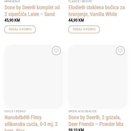
HRANJENJE
FLAŠICE I BOČICE
Done by Deer® komplet od
Elodie® staklena bočica za
2 siperčića Lalee – Sand
hranjenje, Vanilla White
45,90
KM
44,90
KM
DODAJ U KORPU
DODAJ U KORPU
Add to
Add to
wishlist
wishlist
CUCLE I DODACI
GRIZALA/GLODALICE
Nanobébé® Flexy
Done by Deer®, 2 grizala,
silikonska cucla, 0-3 mj, 2
Deer Friends – Powder Mix
kom, Siva
39,10
KM