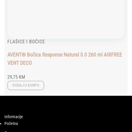
FLAŠICE I BOČICE
AVENT® Bočica Response Natural 3.0 260 ml AIRFREE
VENT DECO
29,75
KM
DODAJ U KORPU
Informacije
Početna