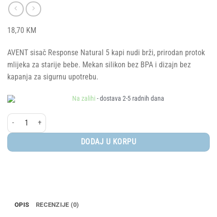
18,70
KM
AVENT sisač Response Natural 5 kapi nudi brži, prirodan protok
mlijeka za starije bebe. Mekan silikon bez BPA i dizajn bez
kapanja za sigurnu upotrebu.
Na zalihi
- dostava 2-5 radnih dana
AVENT® Silikonski sisač Response Natural 3.0 5 kapi (6+ mj) količina
DODAJ U KORPU
OPIS
RECENZIJE (0)