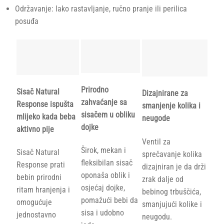
Održavanje: lako rastavljanje, ručno pranje ili perilica
posuđa
Prirodno
Sisač Natural
Dizajnirane za
zahvaćanje sa
Response ispušta
smanjenje kolika i
sisačem u obliku
mlijeko kada beba
neugode
dojke
aktivno pije
Ventil za
Širok, mekan i
Sisač Natural
sprečavanje kolika
fleksibilan sisač
Response prati
dizajniran je da drži
oponaša oblik i
bebin prirodni
zrak dalje od
osjećaj dojke,
ritam hranjenja i
bebinog trbuščića,
pomažući bebi da
omogućuje
smanjujući kolike i
sisa i udobno
jednostavno
neugodu.