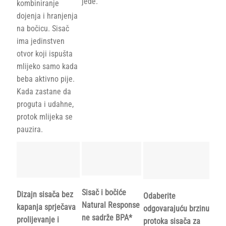
jede.
kombiniranje
dojenja i hranjenja
na bočicu. Sisač
ima jedinstven
otvor koji ispušta
mlijeko samo kada
beba aktivno pije.
Kada zastane da
proguta i udahne,
protok mlijeka se
pauzira.
Sisač i bočiće
Dizajn sisača bez
Odaberite
Natural Response
kapanja sprječava
odgovarajuću brzinu
ne sadrže BPA*
prolijevanje i
protoka sisača za