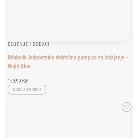
DOJENJE I DODACI
Béaba® Jednostruka električna pumpica za izdajanje –
Night Blue
159,90
KM
DODAJ U KORPU
Add to
wishlist