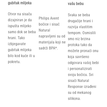
gubitak mlijeka
vašu bebu
Otvor na sisaču
Svaka se beba
Philips Avent
dizajniran je da
drugačije hrani i
bočice i sisač
ispušta mlijeko
razvija vlastitim
Natural
samo dok se beba
tempom. Osmislili
napravljeni su od
hrani. Tako
smo niz brzina
materijala koji ne
izbjegavate
protoka tako da
sadrži BPA*.
gubitak mlijeka
možete pronaći onu
bilo kod kuće ili u
koja savršeno
pokretu.
odgovara vašoj bebi
i personalizirati
svoju bočicu. Svi
sisači Natural
Response izrađeni
su od mekanog
silikona.