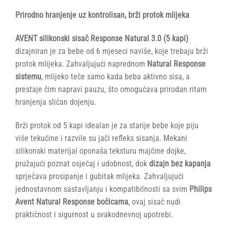
Prirodno hranjenje uz kontrolisan, brži protok mlijeka
AVENT silikonski sisač Response Natural 3.0 (5 kapi)
dizajniran je za bebe od 6 mjeseci naviše, koje trebaju brži
protok mlijeka. Zahvaljujući naprednom
Natural Response
sistemu
, mlijeko teče samo kada beba aktivno sisa, a
prestaje čim napravi pauzu, što omogućava prirodan ritam
hranjenja sličan dojenju.
Brži protok od 5 kapi idealan je za starije bebe koje piju
više tekućine i razvile su jači refleks sisanja. Mekani
silikonski materijal oponaša teksturu majčine dojke,
pružajući poznat osjećaj i udobnost, dok
dizajn bez kapanja
sprječava prosipanje i gubitak mlijeka. Zahvaljujući
jednostavnom sastavljanju i kompatibilnosti sa svim
Philips
Avent Natural Response bočicama
, ovaj sisač nudi
praktičnost i sigurnost u svakodnevnoj upotrebi.