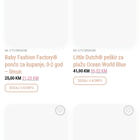
NA OTVORENOM
NA OTVORENOM
Baby Fashion Factory®
Little Dutch® peškir za
pončo za kupanje, 0-2 god
plažu Ocean World Blue
Original
Current
– limun
41,90
KM
33,52
KM
price
price
Original
Current
25,00
KM
21,25
KM
was:
is:
DODAJ U KORPU
price
price
41,90 KM.
33,52 KM.
was:
is:
DODAJ U KORPU
25,00 KM.
21,25 KM.
Add to
Add to
wishlist
wishlist