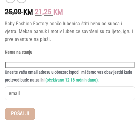
Original
Current
25,00
21,25
KM
KM
price
price
Baby Fashion Factory pončo lubenica štiti bebu od sunca i
was:
is:
vjetra. Mekan pamuk i motiv lubenice savršeni su za ljeto, igru i
25,00 KM.
21,25 KM.
prve avanture na plaži.
Nema na stanju
Unesite vašu email adresu u obrazac ispod i mi ćemo vas obavijestiti kada
:
proizvod bude na zalihi
(očekivano 12-18 radnih dana)