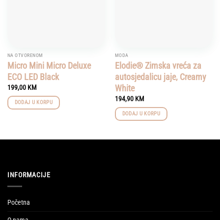
NA OTVORENOM
MODA
Micro Mini Micro Deluxe
Elodie® Zimska vreća za
ECO LED Black
autosjedalicu jaje, Creamy
White
199,00
KM
194,90
KM
DODAJ U KORPU
DODAJ U KORPU
INFORMACIJE
Početna