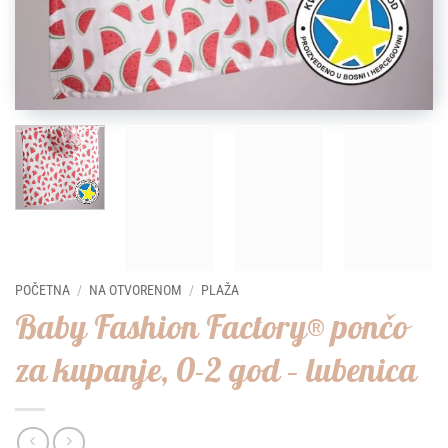
POČETNA
/
NA OTVORENOM
/
PLAŽA
Baby Fashion Factory® pončo
za kupanje, 0-2 god – lubenica