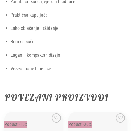
Zaštita od sunca, vjetra i hladnoće
Praktična kapuljača
Lako oblačenje i skidanje
Brzo se suši
Lagani i kompaktan dizajn
Veseo motiv lubenice
POVEZANI PROIZVODI
Popust -15%
Popust -20%
Add to
Add to
wishlist
wishlist