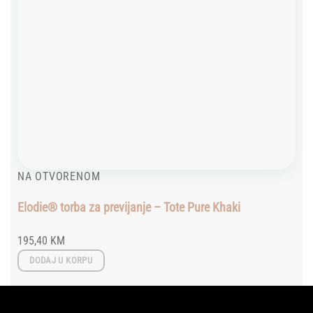
NA OTVORENOM
Elodie® torba za previjanje – Tote Pure Khaki
195,40
KM
DODAJ U KORPU