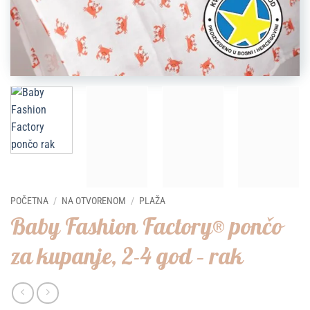
POČETNA
/
NA OTVORENOM
/
PLAŽA
Baby Fashion Factory® pončo
za kupanje, 2-4 god – rak