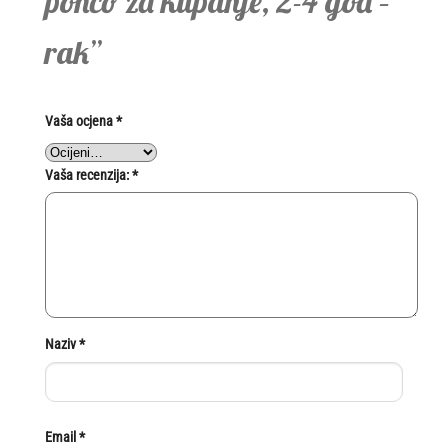
pončo za kupanje, 2-4 god –
rak”
Vaša ocjena
*
Vaša recenzija:
*
Naziv
*
Email
*