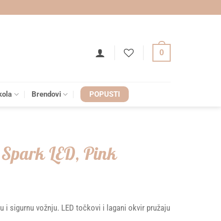
0
kola
Brendovi
POPUSTI
 Spark LED, Pink
 i sigurnu vožnju. LED točkovi i lagani okvir pružaju