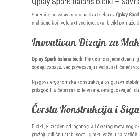
Qplay Spark balans bicikl – Savr
Spremite se za avanturu na dva točka uz
Qplay Spark
mališane koji vole aktivnu igru, ovaj bicikl pomaže d
Inovativan Dizajn za Ma
Qplay Spark balans bicikl Pink
donosi jedinstvenu igr
dodaju zabavu, već povećavaju i vidljivost, čineći v
Njegova ergonomska konstrukcija osigurava stabil
prilagoditi u četiri različite visine, omogućavajući 
Čvrsta Konstrukcija i Sig
Bicikl je izrađen od laganog, ali čvrstog metalnog o
pružaju odličnu stabilnost i glatku vožnju na razl