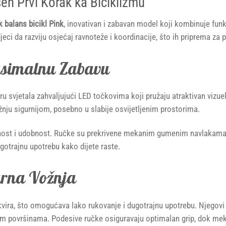
šen Prvi Korak ka Biciklizmu
 balans bicikl Pink
, inovativan i zabavan model koji kombinuje funkc
jeci da razviju osjećaj ravnoteže i koordinacije, što ih priprema za 
ksimalnu Zabavu
u svjetala zahvaljujući LED točkovima koji pružaju atraktivan vizuel
ožnju sigurnijom, posebno u slabije osvijetljenim prostorima.
nost i udobnost. Ručke su prekrivene mekanim gumenim navlakama k
dugotrajnu upotrebu kako dijete raste.
urna Vožnja
kvira, što omogućava lako rukovanje i dugotrajnu upotrebu. Njegovi t
ičitim površinama. Podesive ručke osiguravaju optimalan grip, dok 