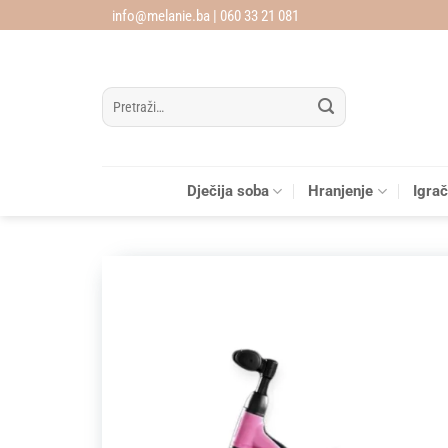
Skip
info@melanie.ba | 060 33 21 081
to
content
Pretraži:
Dječija soba
Hranjenje
Igra