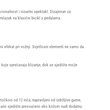
ionalnost i vizuelni spektakl. Dizajniran za
prelazak na klasični bicikl s pedalama.
ni efekat pri vožnji. Svjetlosni elementi ne samo da
oje sprečavaju klizanje, dok se sjedište može
očkovi od 12 inča, napravljeni od izdržljive gume,
mekano sjedište presvučeno eko kožom nudi dodatnu