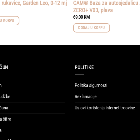
 rukavice, Garden Leo, 0-12 mj
CAM® Baza za autosjedalicu
ZERO+ V03, plava
69,00
KM
U KORPU
DODAJ U KORPU
ČUN
POLITIKE
n
Politika sigurnosti
udžbe
Reklamacije
ačuna
Uslovi korištenja internet trgovine
a šifra
a