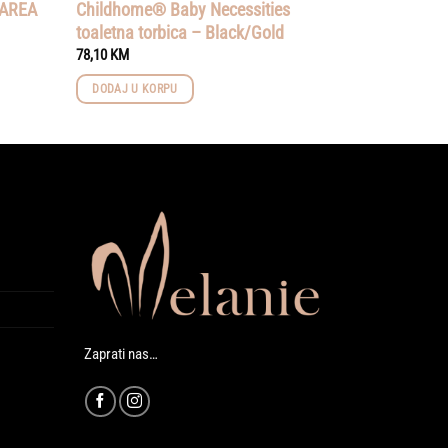
 AREA
Childhome® Baby Necessities
toaletna torbica – Black/Gold
78,10
KM
DODAJ U KORPU
Zaprati nas…