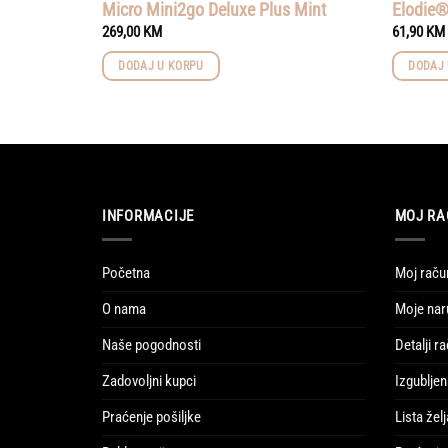
Micro Mini2go Deluxe Plus Mint
Elodie®
269,00
KM
61,90
KM
DODAJ U KORPU
DODAJ 
INFORMACIJE
MOJ RA
Početna
Moj raču
O nama
Moje nar
Naše pogodnosti
Detalji r
Zadovoljni kupci
Izgubljen
Praćenje pošiljke
Lista želj