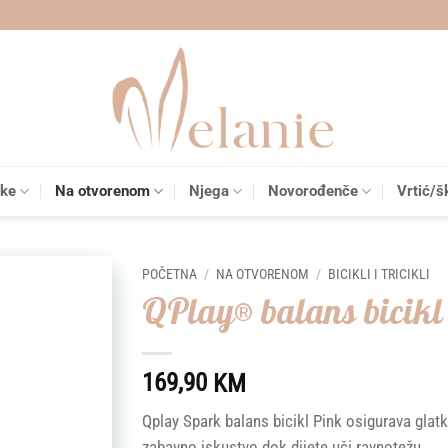
čke
Na otvorenom
Njega
Novorođenče
Vrtić/š
POČETNA
/
NA OTVORENOM
/
BICIKLI I TRICIKLI
QPlay® balans bicikl
Add to
wishlist
169,90
KM
Qplay Spark balans bicikl Pink osigurava glatku
zabavno iskustvo dok dijete uči ravnotežu.