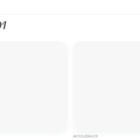
DI
Add to
wishlist
AUTOSJEDALICE