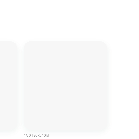
Add to
Add to
wishlist
wishlist
NA OTVORENOM