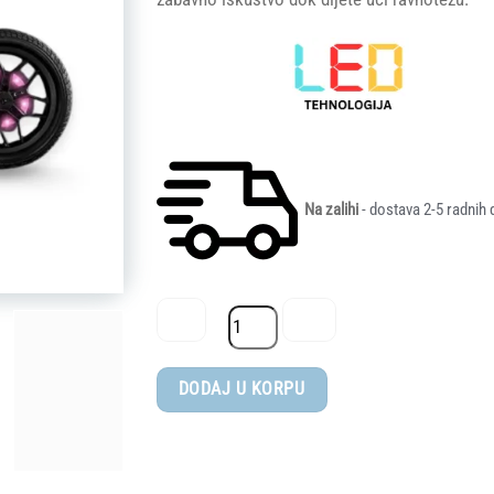
Na zalihi
- dostava 2-5 radnih 
QPlay®
DODAJ U KORPU
balans
bicikl
Spark
LED,