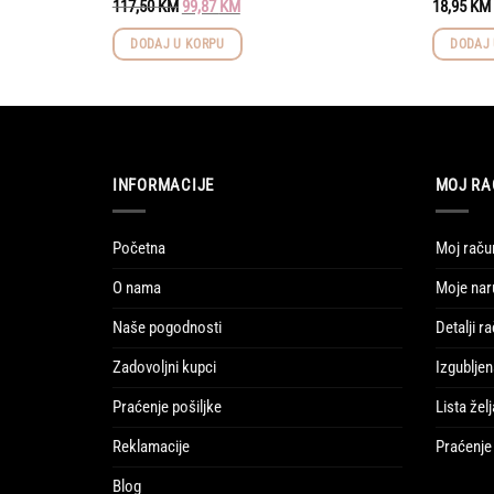
Original
Current
117,50
KM
99,87
KM
18,95
KM
price
price
was:
is:
DODAJ U KORPU
DODAJ 
117,50 KM.
99,87 KM.
INFORMACIJE
MOJ RA
Početna
Moj raču
O nama
Moje nar
Naše pogodnosti
Detalji r
Zadovoljni kupci
Izgubljen
Praćenje pošiljke
Lista želj
Reklamacije
Praćenje 
Blog