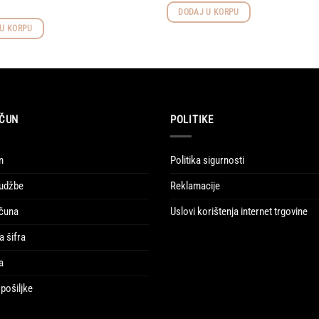
DODAJ U KORPU
U KORPU
ČUN
POLITIKE
n
Politika sigurnosti
udžbe
Reklamacije
ačuna
Uslovi korištenja internet trgovine
a šifra
a
pošiljke