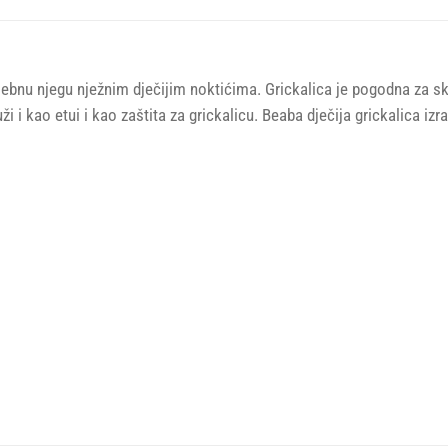
sebnu njegu nježnim dječijim noktićima. Grickalica je pogodna za s
ži i kao etui i kao zaštita za grickalicu. Beaba dječija grickalica i