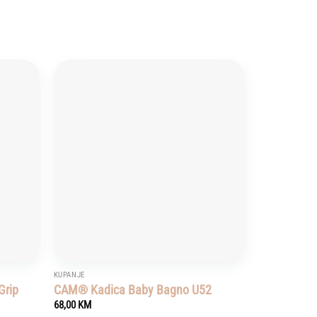
Add to
Add to
wishlist
wishlist
KUPANJE
Grip
CAM® Kadica Baby Bagno U52
68,00
KM