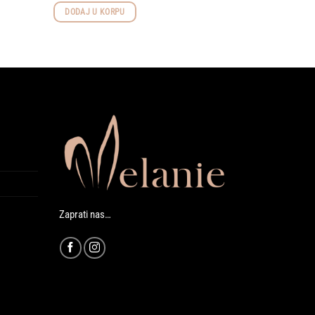
DODAJ U KORPU
Zaprati nas…