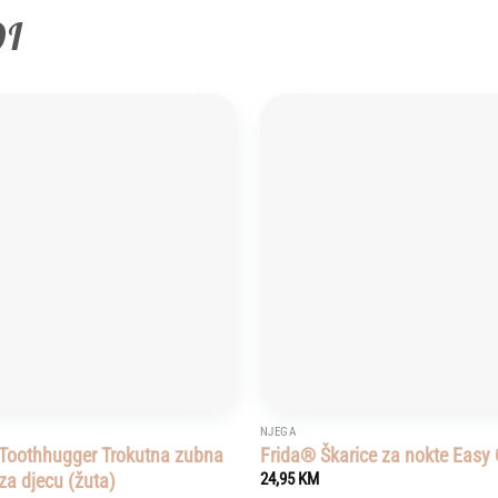
DI
Add to
wishlist
NJEGA
Toothhugger Trokutna zubna
Frida® Škarice za nokte Easy 
za djecu (žuta)
24,95
KM