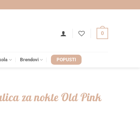
0
kola
Brendovi
POPUSTI
alica za nokte Old Pink