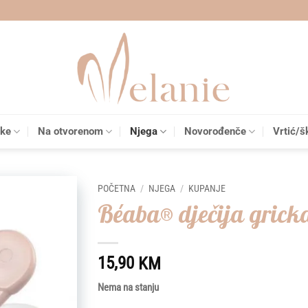
čke
Na otvorenom
Njega
Novorođenče
Vrtić/š
POČETNA
/
NJEGA
/
KUPANJE
Béaba® dječija grick
Add to
wishlist
15,90
KM
Nema na stanju