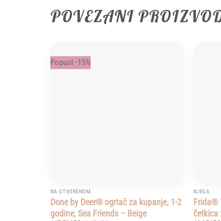
POVEZANI PROIZVO
Popust -15%
Add to
wishlist
NA OTVORENOM
NJEGA
Done by Deer® ogrtač za kupanje, 1-2
Frida® 
godine, Sea Friends – Beige
četkica 