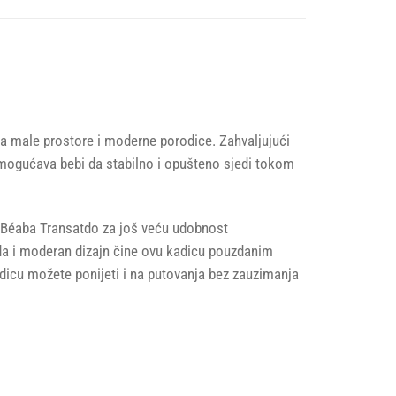
za male prostore i moderne porodice. Zahvaljujući
 omogućava bebi da stabilno i opušteno sjedi tokom
om Béaba Transatdo za još veću udobnost
da i moderan dizajn čine ovu kadicu pouzdanim
adicu možete ponijeti i na putovanja bez zauzimanja