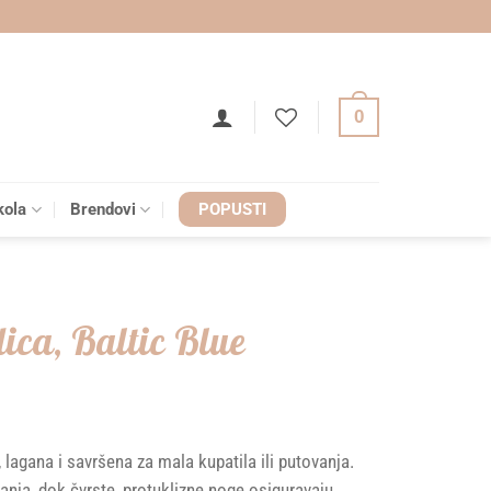
0
kola
Brendovi
POPUSTI
ca, Baltic Blue
 lagana i savršena za mala kupatila ili putovanja.
nja, dok čvrste, protuklizne noge osiguravaju