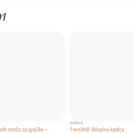
DI
Add to
wishlist
KUPANJE
s® mreža za igračke –
FreeON® Sklopiva kadica