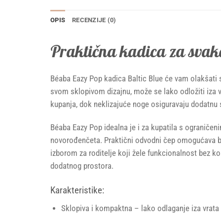
OPIS
RECENZIJE (0)
Praktična kadica za svak
Béaba Eazy Pop kadica Baltic Blue će vam olakšati 
svom sklopivom dizajnu, može se lako odložiti iza v
kupanja, dok neklizajuće noge osiguravaju dodatnu 
Béaba Eazy Pop idealna je i za kupatila s ograniče
novorođenčeta. Praktični odvodni čep omogućava brz
izborom za roditelje koji žele funkcionalnost bez k
dodatnog prostora.
Karakteristike:
Sklopiva i kompaktna – lako odlaganje iza vrata 