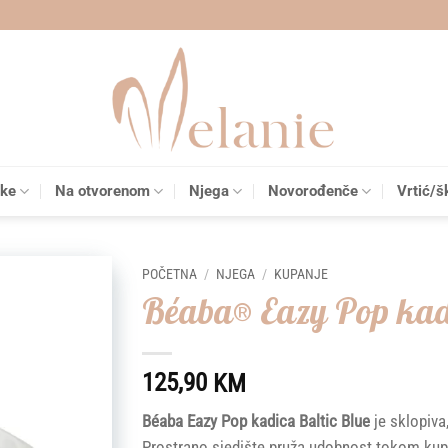
čke
Na otvorenom
Njega
Novorođenče
Vrtić/š
POČETNA
/
NJEGA
/
KUPANJE
Béaba® Eazy Pop kadi
Add to
wishlist
125,90
KM
Béaba Eazy Pop kadica Baltic Blue
je sklopiva,
Prostrano sjedište pruža udobnost tokom kupa