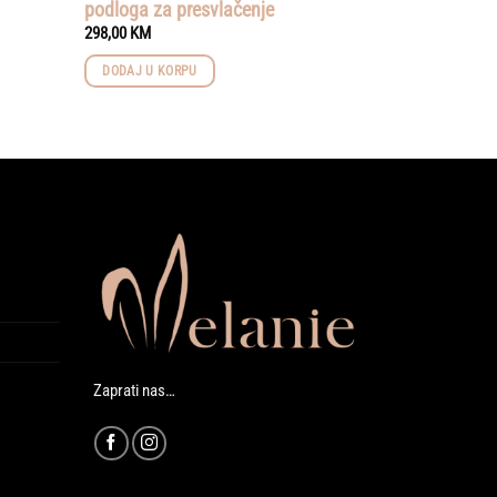
podloga za presvlačenje
298,00
KM
DODAJ U KORPU
Zaprati nas…