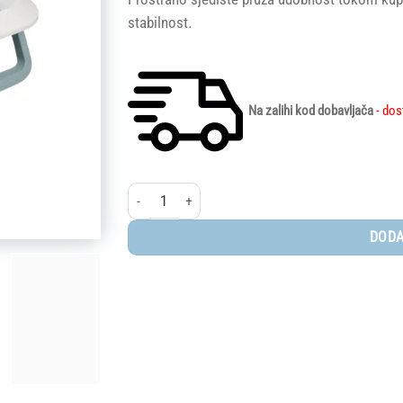
stabilnost.
Na zalihi kod dobavljača
- dos
Béaba® Eazy Pop kadica, Baltic Blue količina
DODA