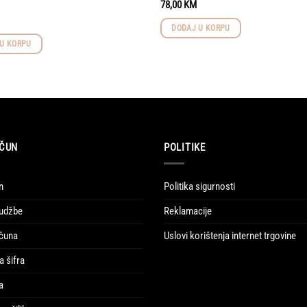
78,00
KM
DODAJ U KORPU
U KORPU
ČUN
POLITIKE
n
Politika sigurnosti
udžbe
Reklamacije
ačuna
Uslovi korištenja internet trgovine
a šifra
a