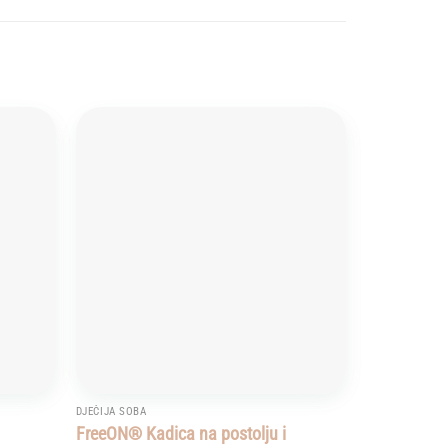
Add to
Add to
wishlist
wishlist
DJEČIJA SOBA
FreeON® Kadica na postolju i