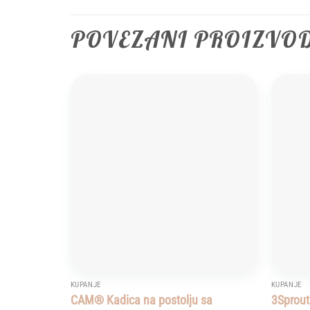
POVEZANI PROIZVO
Add to
wishlist
KUPANJE
KUPANJE
CAM® Kadica na postolju sa
3Sprout