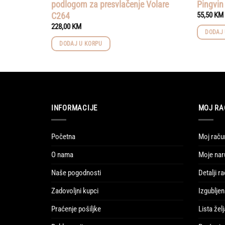
podlogom za presvlačenje Volare
Pingvin
C264
55,50
KM
228,00
KM
DODAJ 
DODAJ U KORPU
INFORMACIJE
MOJ RA
Početna
Moj raču
O nama
Moje nar
Naše pogodnosti
Detalji r
Zadovoljni kupci
Izgubljen
Praćenje pošiljke
Lista želj