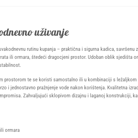
odnevno uživanje
svakodnevnu rutinu kupanja – praktična i sigurna kadica, savršenu 
rata ili ormara, štedeći dragocjeni prostor. Udoban oblik sjedišta
stabilnost.
nim prostorom te se koristi samostalno ili u kombinaciji s ležaljk
o i jednostavno pražnjenje vode nakon korištenja. Kvalitetna izra
ompromisa. Zahvaljujući sklopivom dizajnu i laganoj konstrukciji, k
ili ormara