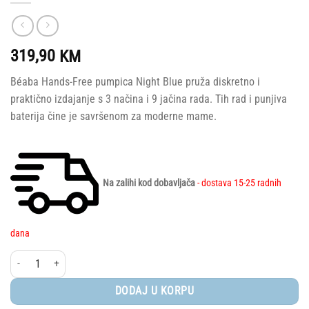
319,90
KM
Béaba Hands-Free pumpica Night Blue pruža diskretno i
praktično izdajanje s 3 načina i 9 jačina rada. Tih rad i punjiva
baterija čine je savršenom za moderne mame.
Na zalihi kod dobavljača
- dostava 15-25 radnih
dana
Béaba® Hands-Free električna pumpica za izdajanje – Night Blue količina
DODAJ U KORPU