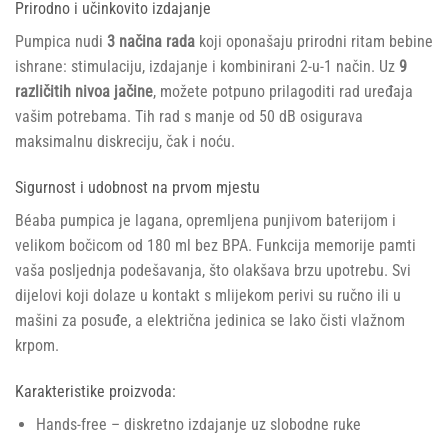
Prirodno i učinkovito izdajanje
Pumpica nudi
3 načina rada
koji oponašaju prirodni ritam bebine
ishrane: stimulaciju, izdajanje i kombinirani 2-u-1 način. Uz
9
različitih nivoa jačine
, možete potpuno prilagoditi rad uređaja
vašim potrebama. Tih rad s manje od 50 dB osigurava
maksimalnu diskreciju, čak i noću.
Sigurnost i udobnost na prvom mjestu
Béaba pumpica je lagana, opremljena punjivom baterijom i
velikom bočicom od 180 ml bez BPA. Funkcija memorije pamti
vaša posljednja podešavanja, što olakšava brzu upotrebu. Svi
dijelovi koji dolaze u kontakt s mlijekom perivi su ručno ili u
mašini za posuđe, a električna jedinica se lako čisti vlažnom
krpom.
Karakteristike proizvoda:
Hands-free – diskretno izdajanje uz slobodne ruke