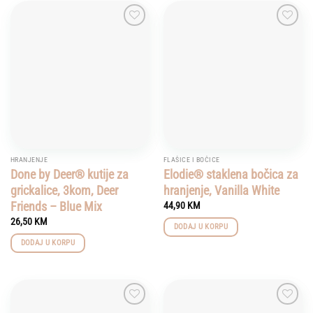
Add to
Add to
wishlist
wishlist
HRANJENJE
FLAŠICE I BOČICE
Done by Deer® kutije za
Elodie® staklena bočica za
grickalice, 3kom, Deer
hranjenje, Vanilla White
Friends – Blue Mix
44,90
KM
26,50
KM
DODAJ U KORPU
DODAJ U KORPU