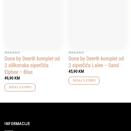
Add to
Add to
wishlist
wishlist
HRANJENJE
HRANJENJE
Done by Deer® komplet od
Done by Deer® komplet od
2 silikonska siperčića
2 siperčića Lalee – Sand
Elphee – Blue
45,90
KM
49,90
KM
DODAJ U KORPU
DODAJ U KORPU
INFORMACIJE