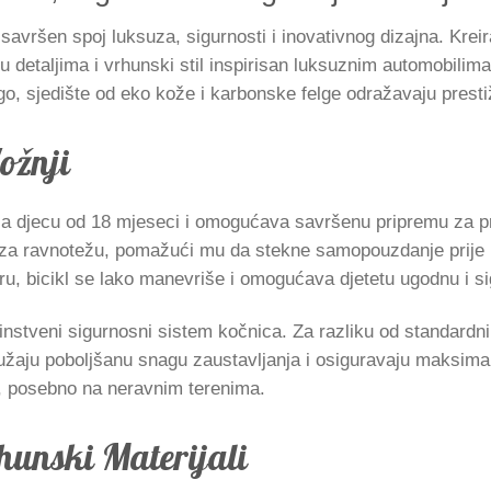
 savršen spoj luksuza, sigurnosti i inovativnog dizajna. Krei
 detaljima i vrhunski stil inspirisan luksuznim automobilima.
ogo, sjedište od eko kože i karbonske felge odražavaju prestiž
ožnji
za djecu od 18 mjeseci i omogućava savršenu pripremu za pre
aj za ravnotežu, pomažući mu da stekne samopouzdanje prije 
u, bicikl se lako manevriše i omogućava djetetu ugodnu i si
instveni sigurnosni sistem kočnica. Za razliku od standardn
žaju poboljšanu snagu zaustavljanja i osiguravaju maksimal
a, posebno na neravnim terenima.
hunski Materijali