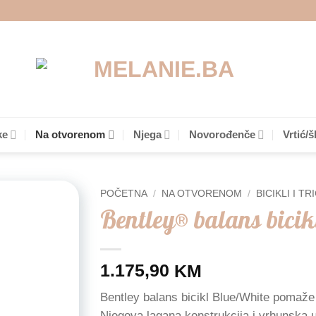
ke
Na otvorenom
Njega
Novorođenče
Vrtić/š
POČETNA
/
NA OTVORENOM
/
BICIKLI I TR
Bentley® balans bici
Add to
wishlist
1.175,90
KM
Bentley balans bicikl Blue/White pomaže 
Njegova lagana konstrukcija i vrhunska 