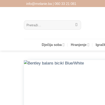
Skip
info@melanie.ba | 060 33 21 081
to
content
Pretraži:
Dječija soba
Hranjenje
Igrač