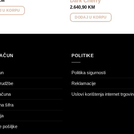
Dark Cherry
KM
2.640,90
KM
J U KORPU
DODAJ U KORPU
RAČUN
POLITIKE
un
Politika sigurnosti
rudžbe
Reklamacije
računa
Uslovi korištenja internet trgovi
na šifra
ja
 pošiljke