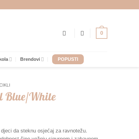
0
kola
Brendovi
POPUSTI
ICIKLI
kl Blue/White
djeci da steknu osjećaj za ravnotežu.
udobnost čine vožnju sigurnom i zabavnom.