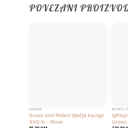
POVEZANI PROIZVO
Add to
wishlist
KACIGE
BICIKLI I 
Scoot and Ride® dječja kaciga
QPlay®
XXS-S – Rose
Green