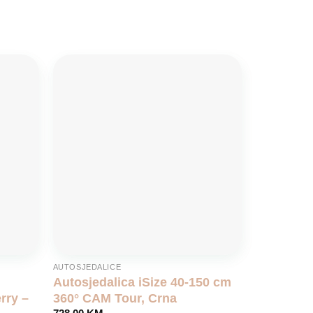
Add to
Add to
wishlist
wishlist
AUTOSJEDALICE
Autosjedalica iSize 40-150 cm
rry –
360° CAM Tour, Crna