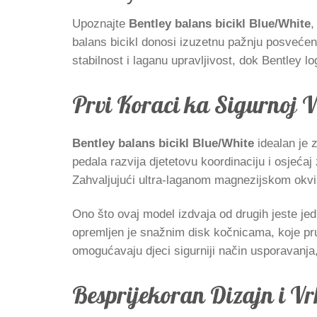
Upoznajte
Bentley balans bicikl Blue/White
,
balans bicikl donosi izuzetnu pažnju posvećenu
stabilnost i laganu upravljivost, dok Bentley l
Prvi Koraci ka Sigurnoj V
Bentley balans bicikl Blue/White
idealan je 
pedala razvija djetetovu koordinaciju i osjeć
Zahvaljujući ultra-laganom magnezijskom okvir
Ono što ovaj model izdvaja od drugih jeste jed
opremljen je snažnim disk kočnicama, koje pru
omogućavaju djeci sigurniji način usporavanj
Besprijekoran Dizajn i Vr