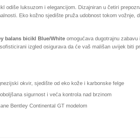
ikl odiše luksuzom i elegancijom. Dizajniran u četiri prepozn
onalnosti. Eko kožno sjedište pruža udobnost tokom vožnje,
y balans bicikl Blue/White
omogućava dugotrajnu zabavu i s
ofisticirani izgled osigurava da će vaš mališan uvijek biti p
ezijski okvir, sjedište od eko kože i karbonske felge
oboljšana sigurnost i veća kontrola nad brzinom
sane Bentley Continental GT modelom