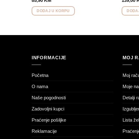
85,90
KM
139,00
DODAJ U KORPU
DODA
INFORMACIJE
MOJ 
Početna
Moj rač
O nama
Moje na
Naše pogodnosti
Detalji 
Zadovoljni kupci
Izgublje
Praćenje pošiljke
Lista žel
Reklamacije
Praćenje