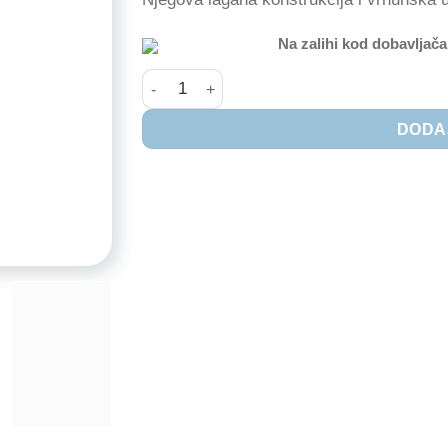
Na zalihi kod dobavljača
Bentley® balans bicikl Blue/White količina
DODA