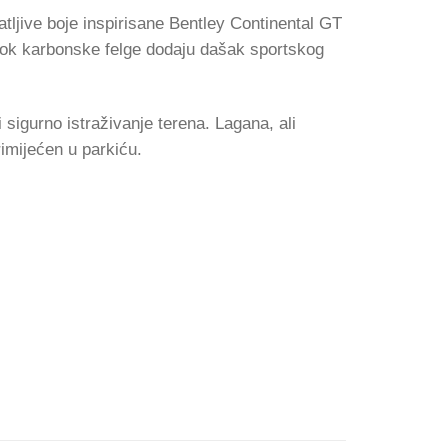
atljive boje inspirisane Bentley Continental GT
 dok karbonske felge dodaju dašak sportskog
igurno istraživanje terena. Lagana, ali
rimijećen u parkiću.