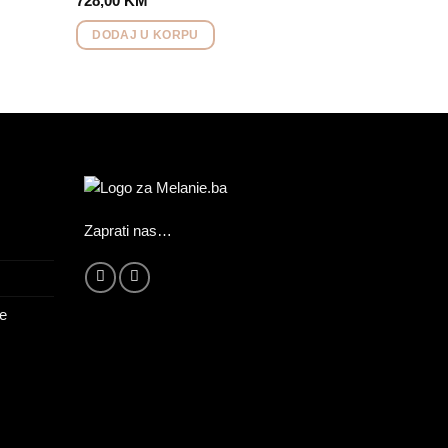
728,00
KM
DODAJ U KORPU
Zaprati nas…
ne