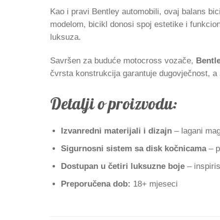
Kao i pravi Bentley automobili, ovaj balans bic
modelom, bicikl donosi spoj estetike i funkci
luksuza.
Savršen za buduće motocross vozače,
Bentle
čvrsta konstrukcija garantuje dugovječnost, a s
Detalji o proizvodu:
Izvanredni materijali i dizajn
– lagani magn
Sigurnosni sistem sa disk kočnicama
– p
Dostupan u četiri luksuzne boje
– inspiri
Preporučena dob:
18+ mjeseci