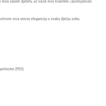
i mira vašem djetetu, uz visok nivo kvalitete i postojanosti.
motivom srca unose eleganciju u svaku dječju sobu.
oliester (PES)