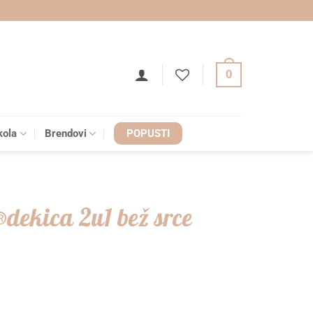
0
kola
Brendovi
POPUSTI
ekica 2u1 bež srce