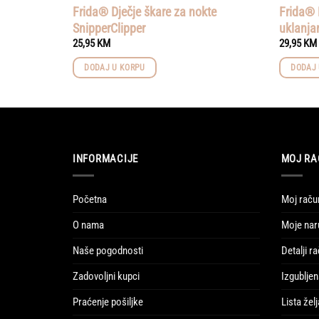
Frida® Dječje škare za nokte
Frida® 
SnipperClipper
uklanja
25,95
KM
29,95
KM
DODAJ U KORPU
DODAJ 
INFORMACIJE
MOJ RA
Početna
Moj raču
O nama
Moje nar
Naše pogodnosti
Detalji r
Zadovoljni kupci
Izgubljen
Praćenje pošiljke
Lista želj