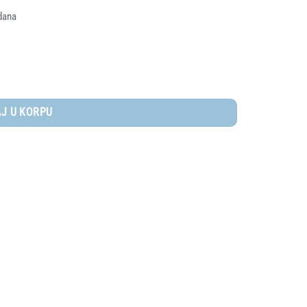
dana
J U KORPU