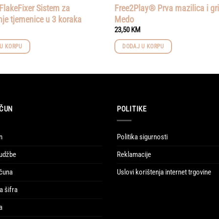
FlakeFixer Sistem za
Free2Play® Prva mazilica i gri
nje tjemenice u 3 koraka
Medo
23,50
KM
U KORPU
DODAJ U KORPU
ČUN
POLITIKE
n
Politika sigurnosti
udžbe
Reklamacije
ačuna
Uslovi korištenja internet trgovine
a šifra
a