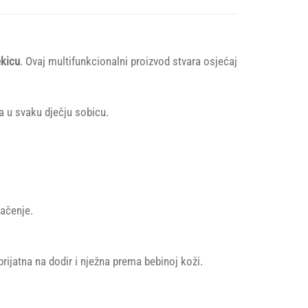
ekicu
. Ovaj multifunkcionalni proizvod stvara osjećaj
a u svaku dječju sobicu.
lačenje.
ijatna na dodir i nježna prema bebinoj koži.