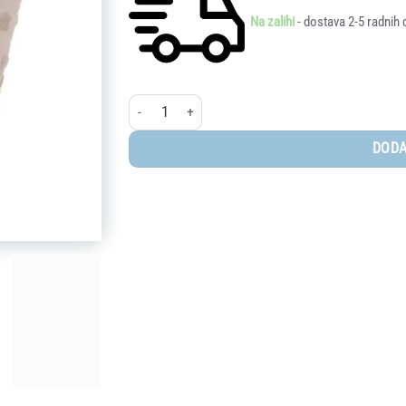
Na zalihi
- dostava 2-5 radnih 
BUBABA by FreeON®dekica 2u1 bež srce količina
DODA