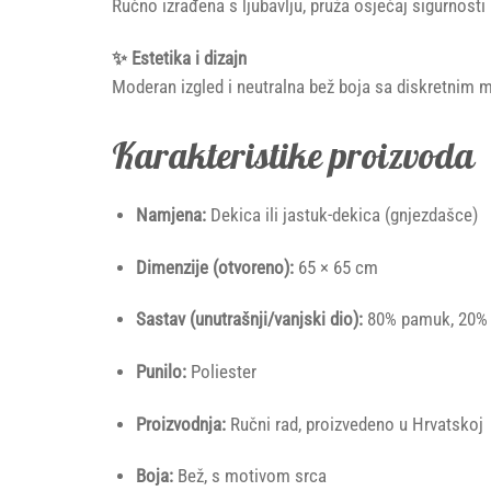
Ručno izrađena s ljubavlju, pruža osjećaj sigurnosti 
✨ Estetika i dizajn
Moderan izgled i neutralna bež boja sa diskretnim 
Karakteristike proizvoda
Namjena:
Dekica ili jastuk-dekica (gnjezdašce)
Dimenzije (otvoreno):
65 × 65 cm
Sastav (unutrašnji/vanjski dio):
80% pamuk, 20% p
Punilo:
Poliester
Proizvodnja:
Ručni rad, proizvedeno u Hrvatskoj
Boja:
Bež, s motivom srca