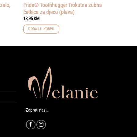
zalo,
Frida® Toothhugger Trokutna zubna
četkica za djecu (plava)
18,95
KM
DODAJ U KORPU
Zaprati nas…