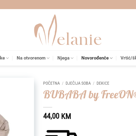
čke
Na otvorenom
Njega
Novorođenče
Vrtić/š
POČETNA
/
DJEČIJA SOBA
/
DEKICE
BUBABA by FreeON®d
Add to
wishlist
44,00
KM