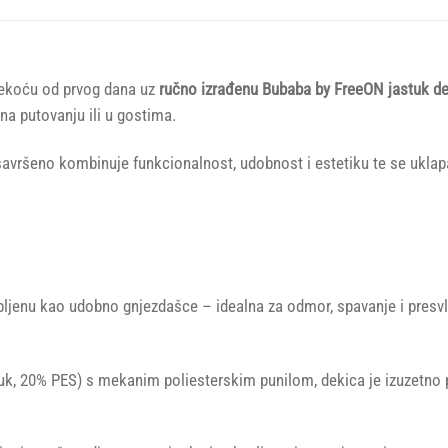
mekoću od prvog dana uz
ručno izrađenu Bubaba by FreeON jastuk d
 na putovanju ili u gostima.
 savršeno kombinuje funkcionalnost, udobnost i estetiku te se uklap
lopljenu kao udobno gnjezdašce – idealna za odmor, spavanje i presv
k, 20% PES) s mekanim poliesterskim punilom, dekica je izuzetno pr