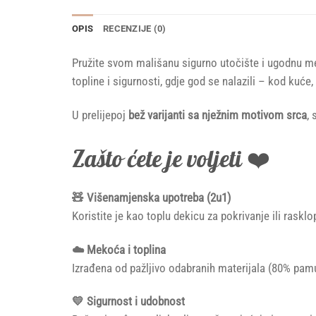
OPIS
RECENZIJE (0)
Pružite svom mališanu sigurno utočište i ugodnu 
topline i sigurnosti, gdje god se nalazili – kod kuće,
U prelijepoj
bež varijanti sa nježnim motivom srca
,
Zašto ćete je voljeti ❤️
🧸 Višenamjenska upotreba (2u1)
Koristite je kao toplu dekicu za pokrivanje ili rask
☁️ Mekoća i toplina
Izrađena od pažljivo odabranih materijala (80% pamu
💛 Sigurnost i udobnost