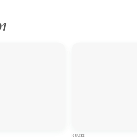
DI
Add to
wishlist
IGRAČKE