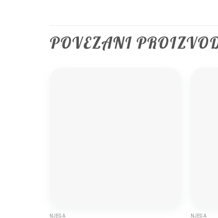
POVEZANI PROIZVO
Add to
wishlist
NJEGA
NJEGA