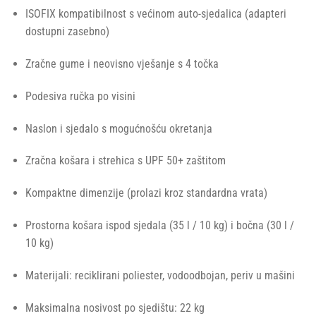
ISOFIX kompatibilnost s većinom auto-sjedalica (adapteri
dostupni zasebno)
Zračne gume i neovisno vješanje s 4 točka
Podesiva ručka po visini
Naslon i sjedalo s mogućnošću okretanja
Zračna košara i strehica s UPF 50+ zaštitom
Kompaktne dimenzije (prolazi kroz standardna vrata)
Prostorna košara ispod sjedala (35 l / 10 kg) i bočna (30 l /
10 kg)
Materijali: reciklirani poliester, vodoodbojan, periv u mašini
Maksimalna nosivost po sjedištu: 22 kg