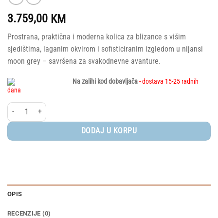
3.759,00
KM
Prostrana, praktična i moderna kolica za blizance s višim
sjedištima, laganim okvirom i sofisticiranim izgledom u nijansi
moon grey – savršena za svakodnevne avanture.
Na zalihi kod dobavljača
- dostava 15-25 radnih
dana
Bugaboo Donkey 6 Twin Black/Moon Grey - Moon Grey količina
DODAJ U KORPU
OPIS
RECENZIJE (0)