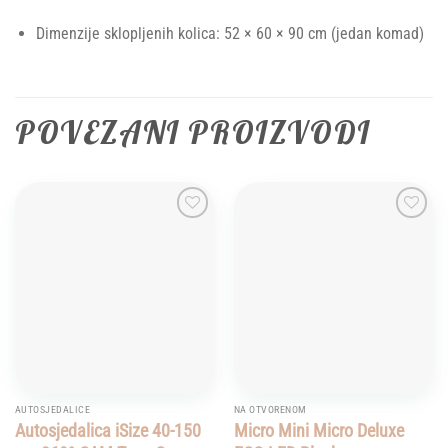
Dimenzije sklopljenih kolica: 52 × 60 × 90 cm (jedan komad)
POVEZANI PROIZVODI
Add to
Add to
wishlist
wishlist
AUTOSJEDALICE
NA OTVORENOM
Autosjedalica iSize 40-150
Micro Mini Micro Deluxe