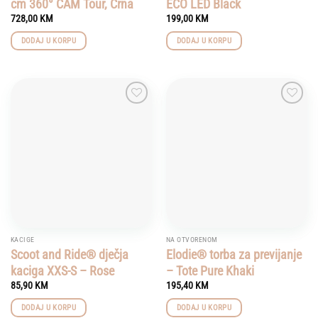
cm 360° CAM Tour, Crna
ECO LED Black
728,00
KM
199,00
KM
DODAJ U KORPU
DODAJ U KORPU
Add to
Add to
wishlist
wishlist
KACIGE
NA OTVORENOM
Scoot and Ride® dječja
Elodie® torba za previjanje
kaciga XXS-S – Rose
– Tote Pure Khaki
85,90
KM
195,40
KM
DODAJ U KORPU
DODAJ U KORPU