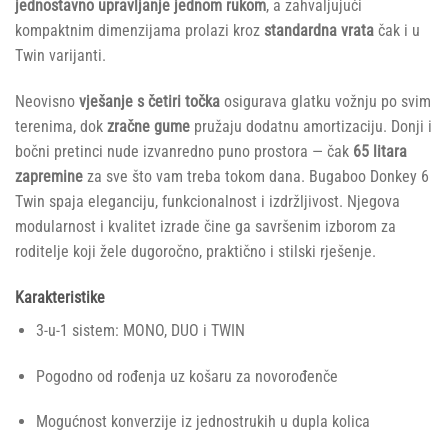
jednostavno upravljanje jednom rukom
, a zahvaljujući
kompaktnim dimenzijama prolazi kroz
standardna vrata
čak i u
Twin varijanti.
Neovisno
vješanje s četiri točka
osigurava glatku vožnju po svim
terenima, dok
zračne gume
pružaju dodatnu amortizaciju. Donji i
bočni pretinci nude izvanredno puno prostora — čak
65 litara
zapremine
za sve što vam treba tokom dana. Bugaboo Donkey 6
Twin spaja eleganciju, funkcionalnost i izdržljivost. Njegova
modularnost i kvalitet izrade čine ga savršenim izborom za
roditelje koji žele dugoročno, praktično i stilski rješenje.
Karakteristike
3-u-1 sistem: MONO, DUO i TWIN
Pogodno od rođenja uz košaru za novorođenče
Mogućnost konverzije iz jednostrukih u dupla kolica