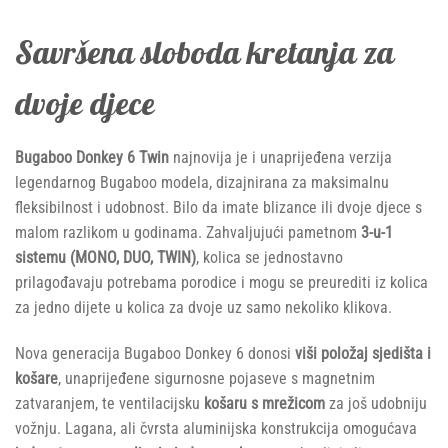
Savršena sloboda kretanja za
dvoje djece
Bugaboo Donkey 6 Twin
najnovija je i unaprijeđena verzija
legendarnog Bugaboo modela, dizajnirana za maksimalnu
fleksibilnost i udobnost. Bilo da imate blizance ili dvoje djece s
malom razlikom u godinama. Zahvaljujući pametnom
3-u-1
sistemu (MONO, DUO, TWIN)
, kolica se jednostavno
prilagođavaju potrebama porodice i mogu se preurediti iz kolica
za jedno dijete u kolica za dvoje uz samo nekoliko klikova.
Nova generacija Bugaboo Donkey 6 donosi
viši položaj sjedišta i
košare
, unaprijeđene sigurnosne pojaseve s magnetnim
zatvaranjem, te ventilacijsku
košaru s mrežicom
za još udobniju
vožnju. Lagana, ali čvrsta aluminijska konstrukcija omogućava