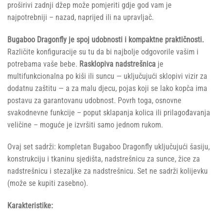
proširivi zadnji džep može pomjeriti gdje god vam je
najpotrebniji – nazad, naprijed ili na upravljač.
Bugaboo Dragonfly je spoj udobnosti i kompaktne praktičnosti.
Različite konfiguracije su tu da bi najbolje odgovorile vašim i
potrebama vaše bebe.
Rasklopiva nadstrešnica
je
multifunkcionalna po kiši ili suncu — uključujući sklopivi vizir za
dodatnu zaštitu — a za malu djecu, pojas koji se lako kopča ima
postavu za garantovanu udobnost. Povrh toga, osnovne
svakodnevne funkcije – poput sklapanja kolica ili prilagođavanja
veličine – moguće je izvršiti samo jednom rukom.
Ovaj set sadrži: kompletan Bugaboo Dragonfly uključujući šasiju,
konstrukciju i tkaninu sjedišta, nadstrešnicu za sunce, žice za
nadstrešnicu i stezaljke za nadstrešnicu. Set ne sadrži kolijevku
(može se kupiti zasebno).
Karakteristike: