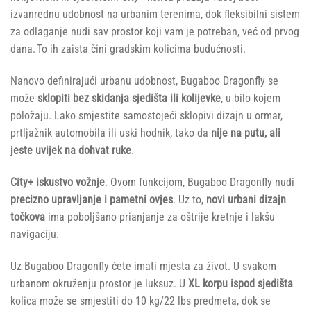
izvanrednu udobnost na urbanim terenima, dok fleksibilni sistem
za odlaganje nudi sav prostor koji vam je potreban, već od prvog
dana. To ih zaista čini gradskim kolicima budućnosti.
Nanovo definirajući urbanu udobnost, Bugaboo Dragonfly se
može
sklopiti bez skidanja sjedišta ili kolijevke
, u bilo kojem
položaju. Lako smjestite samostojeći sklopivi dizajn u ormar,
prtljažnik automobila ili uski hodnik, tako da
nije na putu, ali
jeste uvijek na dohvat ruke
.
City+ iskustvo vožnje
. Ovom funkcijom, Bugaboo Dragonfly nudi
precizno upravljanje i pametni ovjes
. Uz to,
novi urbani dizajn
točkova
ima poboljšano prianjanje za oštrije kretnje i lakšu
navigaciju.
Uz Bugaboo Dragonfly ćete imati mjesta za život. U svakom
urbanom okruženju prostor je luksuz. U
XL korpu ispod sjedišta
kolica može se smjestiti do 10 kg/22 lbs predmeta, dok se