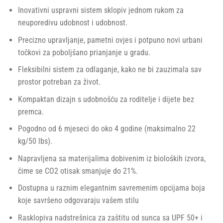
Inovativni uspravni sistem sklopiv jednom rukom za
neuporedivu udobnost i udobnost.​
Precizno upravljanje, pametni ovjes i potpuno novi urbani
točkovi za poboljšano prianjanje u gradu.
Fleksibilni sistem za odlaganje, kako ne bi zauzimala sav
prostor potreban za život. ​
Kompaktan dizajn s udobnošću za roditelje i dijete bez
premca.
Pogodno od 6 mjeseci do oko 4 godine (maksimalno 22
kg/50 lbs).
Napravljena sa materijalima dobivenim iz bioloških izvora,
čime se CO2 otisak smanjuje do 21%.
Dostupna u raznim elegantnim savremenim opcijama boja
koje savršeno odgovaraju vašem stilu
Rasklopiva nadstrešnica za zaštitu od sunca sa UPF 50+ i