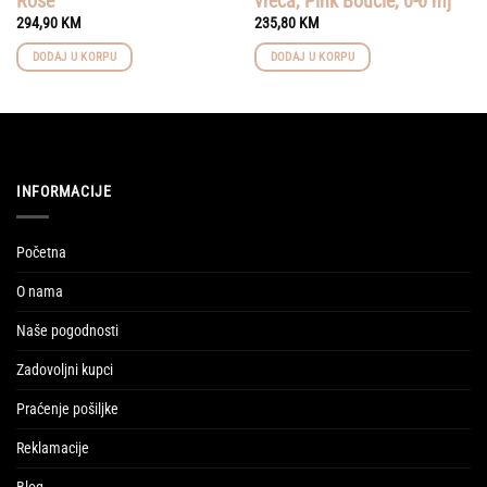
Rose
vreća, Pink Boucle, 0-6 mj
294,90
KM
235,80
KM
DODAJ U KORPU
DODAJ U KORPU
INFORMACIJE
Početna
O nama
Naše pogodnosti
Zadovoljni kupci
Praćenje pošiljke
Reklamacije