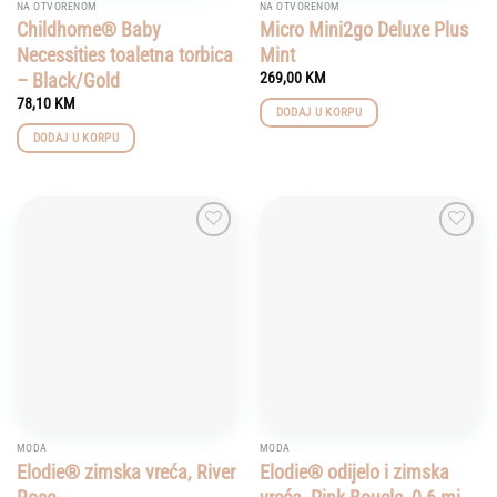
NA OTVORENOM
NA OTVORENOM
Childhome® Baby
Micro Mini2go Deluxe Plus
Necessities toaletna torbica
Mint
– Black/Gold
269,00
KM
78,10
KM
DODAJ U KORPU
DODAJ U KORPU
Add to
Add to
wishlist
wishlist
MODA
MODA
Elodie® zimska vreća, River
Elodie® odijelo i zimska