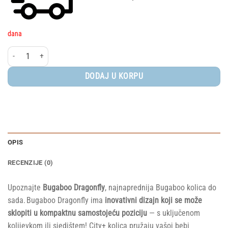
dana
Bugaboo Dragonfly - GRAPHITE/MIDNIGHT BLACK-SKYLINE BLUE količina
DODAJ U KORPU
OPIS
RECENZIJE (0)
Upoznajte
Bugaboo Dragonfly
, najnaprednija Bugaboo kolica do
sada. Bugaboo Dragonfly ima
inovativni dizajn koji se može
sklopiti u kompaktnu samostojeću poziciju
— s uključenom
kolijevkom ili sjedištem! City+ kolica pružaju vašoj bebi