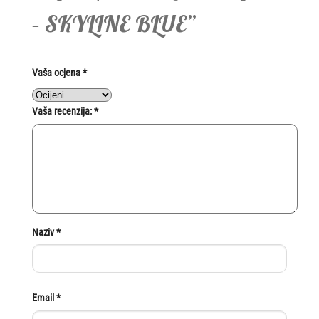
– SKYLINE BLUE”
Vaša ocjena
*
Vaša recenzija:
*
Naziv
*
Email
*