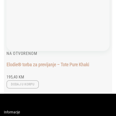
NA OTVORENOM
Elodie® torba za previjanje – Tote Pure Khaki
195,40
KM
DODAJ U KORPU
Informacije