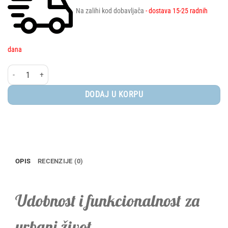
Na zalihi kod dobavljača
- dostava 15-25 radnih
dana
Bugaboo Dragonfly - komplet sa korpom BLACK/MIDNIGHT BLACK - SKYLINE B
DODAJ U KORPU
OPIS
RECENZIJE (0)
Udobnost i funkcionalnost za
urbani život