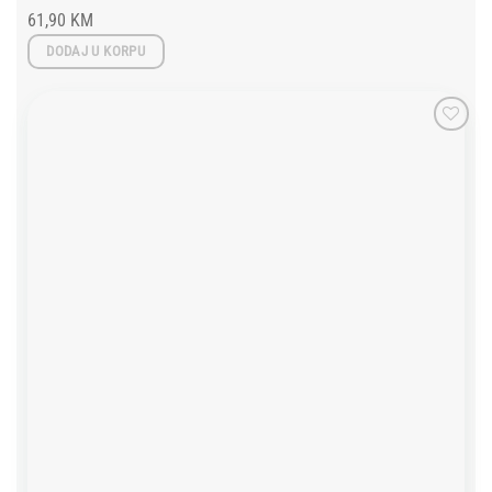
61,90
KM
DODAJ U KORPU
Add to
wishlist