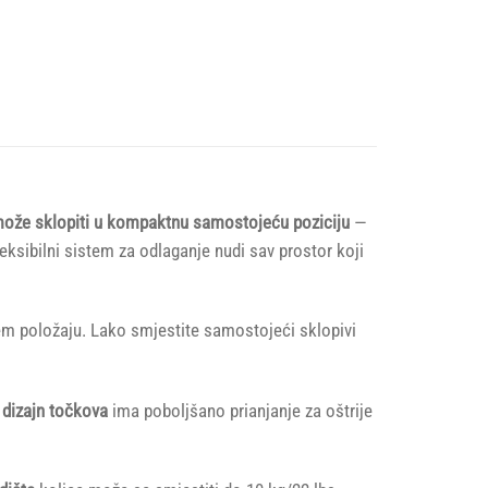
e može sklopiti u kompaktnu samostojeću poziciju
—
eksibilni sistem za odlaganje nudi sav prostor koji
jem položaju. Lako smjestite samostojeći sklopivi
 dizajn točkova
ima poboljšano prianjanje za oštrije