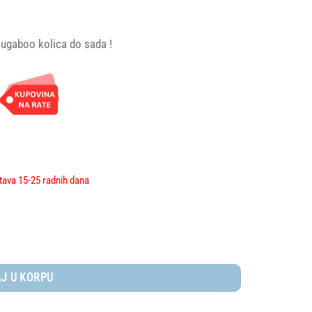
Bugaboo kolica do sada !
tava 15-25 radnih dana
/GREY MELANGE - MIDNIGHT BLACK količina
J U KORPU