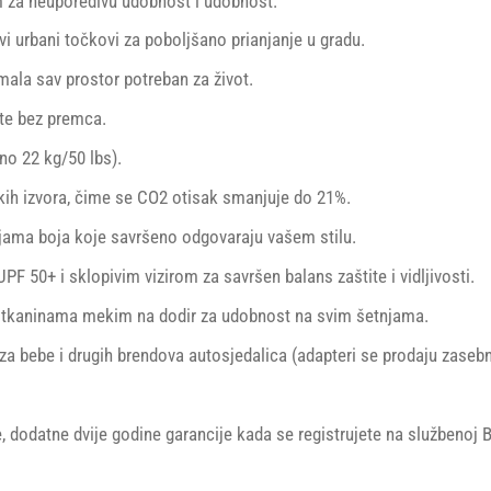
 za neuporedivu udobnost i udobnost.​
vi urbani točkovi za poboljšano prianjanje u gradu.
ala sav prostor potreban za život. ​
ete bez premca.
o 22 kg/50 lbs).
kih izvora, čime se CO2 otisak smanjuje do 21%.
ama boja koje savršeno odgovaraju vašem stilu.
 50+ i sklopivim vizirom za savršen balans zaštite i vidljivosti​​.
i tkaninama mekim na dodir za udobnost na svim šetnjama.
a bebe i drugih brendova autosjedalica (adapteri se prodaju zasebn
e, dodatne dvije godine garancije kada se registrujete na službenoj