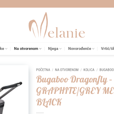
čke
Na otvorenom
Njega
Novorođenče
Vrtić/š
POČETNA
/
NA OTVORENOM
/
KOLICA
/
BUGABOO
Bugaboo Dragonfly –
Add to
GRAPHITE/GREY ME
wishlist
BLACK