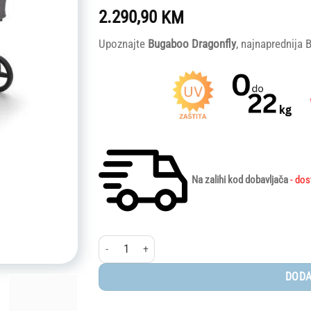
2.290,90
KM
Upoznajte
Bugaboo Dragonfly
, najnaprednija 
Na zalihi kod dobavljača
- dos
Bugaboo Dragonfly - komplet sa korpom GRAPHITE
DODA