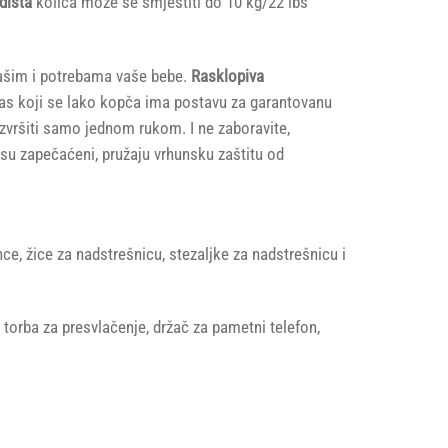
dišta
kolica može se smjestiti do 10 kg/22 lbs
 vašim i potrebama vaše bebe.
Rasklopiva
pojas koji se lako kopča ima postavu za garantovanu
zvršiti samo jednom rukom. I ne zaboravite,
 su zapečaćeni, pružaju vrhunsku zaštitu od
ce, žice za nadstrešnicu, stezaljke za nadstrešnicu i
orba za presvlačenje, držač za pametni telefon,