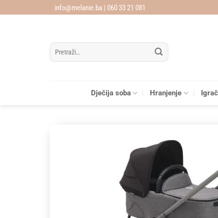
Skip
info@melanie.ba | 060 33 21 081
to
content
Pretraži:
Dječija soba
Hranjenje
Igra