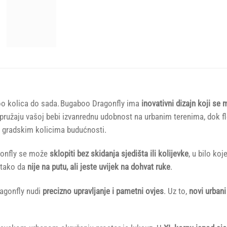
oo kolica do sada. Bugaboo Dragonfly ima
inovativni dizajn koji s
 pružaju vašoj bebi izvanrednu udobnost na urbanim terenima, dok fl
ni gradskim kolicima budućnosti.
gonfly se može
sklopiti bez skidanja sjedišta ili kolijevke
, u bilo ko
, tako da
nije na putu, ali jeste uvijek na dohvat ruke
.
agonfly nudi
precizno upravljanje i pametni ovjes
. Uz to,
novi urbani