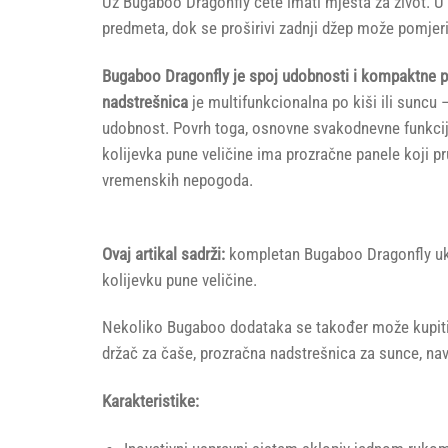
Uz Bugaboo Dragonfly ćete imati mjesta za život. 
predmeta, dok se proširivi zadnji džep može pomjeriti
Bugaboo Dragonfly je spoj udobnosti i kompaktne pr
nadstrešnica
je multifunkcionalna po kiši ili suncu 
udobnost. Povrh toga, osnovne svakodnevne funkcije 
kolijevka pune veličine ima prozračne panele koji p
vremenskih nepogoda.
Ovaj artikal sadrži:
kompletan Bugaboo Dragonfly uklju
kolijevku pune veličine.
Nekoliko Bugaboo dodataka se također može kupiti z
držač za čaše, prozračna nadstrešnica za sunce, nav
Karakteristike: