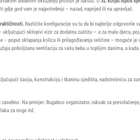
U svakom urbanom okruženju prostor je luksuz. U
XL korpu ispod sje
 gdje god vam je najpotrebniji – nazad, naprijed ili na upravljač.
aktičnosti.
Različite konfiguracije su tu da bi najbolje odgovorile
— uključujući sklopivi vizir za dodatnu zaštitu — a za malu djecu, 
– poput sklapanja kolica ili prilagođavanja veličine – moguće je i
ružaju poboljšanu ventilaciju za vašu bebu u toplijim danima, a kada
čujući šasiju, konstrukciju i tkaninu sjedišta, nadstrešnicu za sun
asebno. Na primjer: Bugaboo organizator, ruksak za presvlačenje, t
laka za noge itd.