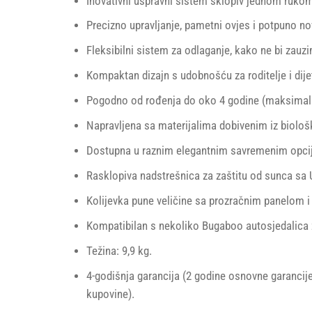
Inovativni uspravni sistem sklopiv jednom rukom
Precizno upravljanje, pametni ovjes i potpuno no
Fleksibilni sistem za odlaganje, kako ne bi zauzim
Kompaktan dizajn s udobnošću za roditelje i dij
Pogodno od rođenja do oko 4 godine (maksimaln
Napravljena sa materijalima dobivenim iz biološ
Dostupna u raznim elegantnim savremenim opcij
Rasklopiva nadstrešnica za zaštitu od sunca sa UPF
Kolijevka pune veličine sa prozračnim panelom 
Kompatibilan s nekoliko Bugaboo autosjedalica z
Težina: 9,9 kg.
4-godišnja garancija (2 godine osnovne garancij
kupovine).