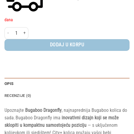
dana
Bugaboo Dragonfly - komplet sa korpom GRAPHITE/GREY MELANGE - GREY ME
DODAJ U KORPU
OPIS
RECENZIJE (0)
Upoznajte
Bugaboo Dragonfly
, najnaprednija Bugaboo kolica do
sada. Bugaboo Dragonfly ima
inovativni dizajn koji se može
sklopiti u kompaktnu samostojeću poziciju
— s uključenom
kolijevkom ili sjedištem! City+ kolica pružaju vašoj bebi