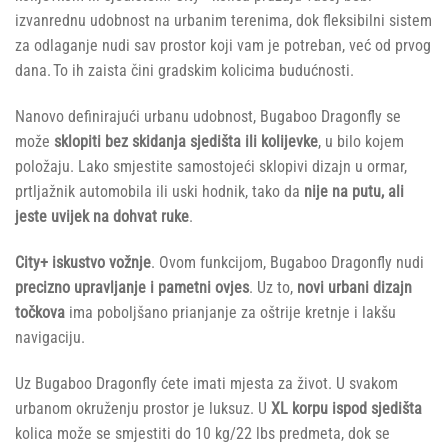
izvanrednu udobnost na urbanim terenima, dok fleksibilni sistem
za odlaganje nudi sav prostor koji vam je potreban, već od prvog
dana. To ih zaista čini gradskim kolicima budućnosti.
Nanovo definirajući urbanu udobnost, Bugaboo Dragonfly se
može
sklopiti bez skidanja sjedišta ili kolijevke
, u bilo kojem
položaju. Lako smjestite samostojeći sklopivi dizajn u ormar,
prtljažnik automobila ili uski hodnik, tako da
nije na putu, ali
jeste uvijek na dohvat ruke
.
City+ iskustvo vožnje
. Ovom funkcijom, Bugaboo Dragonfly nudi
precizno upravljanje i pametni ovjes
. Uz to,
novi urbani dizajn
točkova
ima poboljšano prianjanje za oštrije kretnje i lakšu
navigaciju.
Uz Bugaboo Dragonfly ćete imati mjesta za život. U svakom
urbanom okruženju prostor je luksuz. U
XL korpu ispod sjedišta
kolica može se smjestiti do 10 kg/22 lbs predmeta, dok se