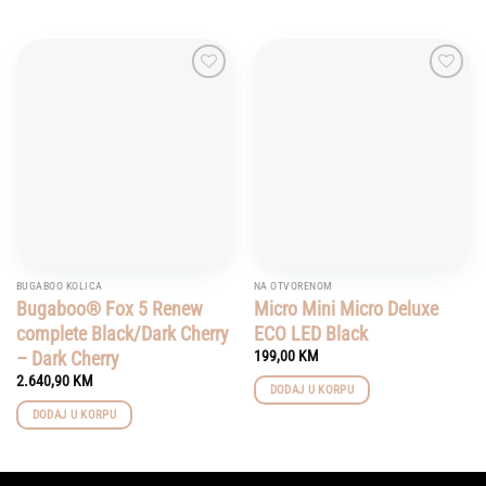
Add to
Add to
wishlist
wishlist
BUGABOO KOLICA
NA OTVORENOM
Bugaboo® Fox 5 Renew
Micro Mini Micro Deluxe
complete Black/Dark Cherry
ECO LED Black
– Dark Cherry
199,00
KM
2.640,90
KM
DODAJ U KORPU
DODAJ U KORPU