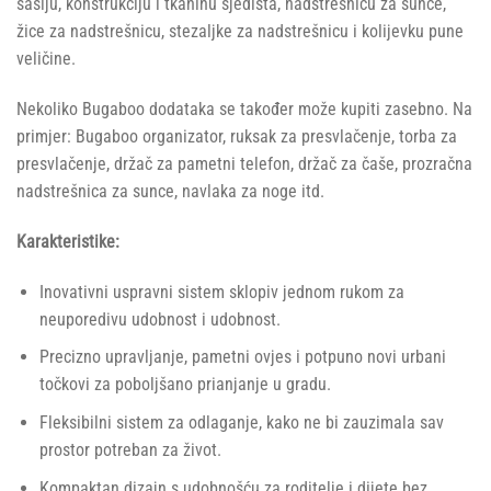
šasiju, konstrukciju i tkaninu sjedišta, nadstrešnicu za sunce,
žice za nadstrešnicu, stezaljke za nadstrešnicu i kolijevku pune
veličine.
Nekoliko Bugaboo dodataka se također može kupiti zasebno. Na
primjer: Bugaboo organizator, ruksak za presvlačenje, torba za
presvlačenje, držač za pametni telefon, držač za čaše, prozračna
nadstrešnica za sunce, navlaka za noge itd.
Karakteristike:
Inovativni uspravni sistem sklopiv jednom rukom za
neuporedivu udobnost i udobnost.​
Precizno upravljanje, pametni ovjes i potpuno novi urbani
točkovi za poboljšano prianjanje u gradu.
Fleksibilni sistem za odlaganje, kako ne bi zauzimala sav
prostor potreban za život. ​
Kompaktan dizajn s udobnošću za roditelje i dijete bez