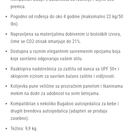
premca.
Pogodno od rođenja do oko 4 godine (maksimalno 22 kg/50
lbs).
Napravljena sa materijalima dobivenim iz bioloških izvora,
čime se CO2 otisak smanjuje do 21%.
Dostupna u raznim elegantnim savremenim opcijama boja
koje savršeno odgovaraju vašem stilu.
Rasklopiva nadstrešnica za zaštitu od sunca sa UPF 50+ i
sklopivim vizirom za savršen balans zaštite i vidljivosti​​.
Kolijevka pune veličine sa prozračnim panelom i tkaninama
mekim na dodir za udobnost na svim šetnjama.
Kompatibilan s nekoliko Bugaboo autosjedalica za bebe i
drugih brendova autosjedalica (adapteri se prodaju
zasebno).
Težina: 9,9 kg.