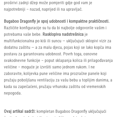
proširivi zadnji džep može pomjeriti gdje god vam je
najpotrebniji – nazad, naprijed ili na upravljač.
Bugaboo Dragonfly je spoj udobnosti i kompaktne praktičnosti.
Različite konfiguracije su tu da bi najbolje odgovorile vašim i
potrebama vaše bebe.
Rasklopiva nadstrešnica
je
multifunkcionalna po kiši ili suncu — uključujući sklopivi vizir za
dodatnu zaštitu — a za malu djecu, pojas koji se lako kopča ima
postavu za garantovanu udobnost. Povrh toga, osnovne
svakodnevne funkcije – poput sklapanja kolica ili prilagođavanja
veličine – moguće je izvršiti samo jednom rukom. I ne
zaboravite, kolijevka pune veličine ima prozračne panele koji
pružaju poboljšanu ventilaciju za vašu bebu u toplijim danima, a
kada su zapečaćeni, pružaju vrhunsku zaštitu od vremenskih
nepogoda.
Ovaj artikal sadrži:
kompletan Bugaboo Dragonfly uključujući