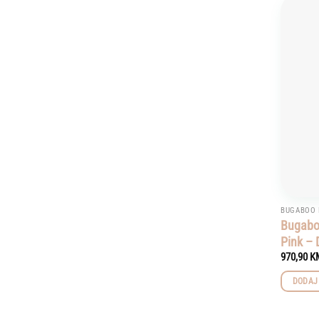
BUGABOO 
Bugaboo
Pink – 
970,90
K
DODAJ