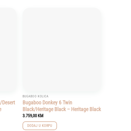
Add to
Add to
wishlist
wishlist
BUGABOO KOLICA
/Desert
Bugaboo Donkey 6 Twin
e
Black/Heritage Black – Heritage Black
3.759,00
KM
DODAJ U KORPU