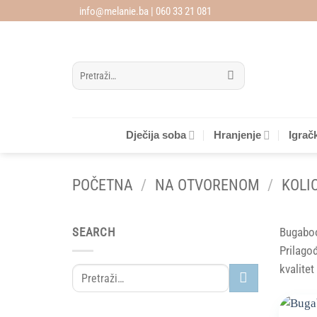
Skip
info@melanie.ba | 060 33 21 081
to
content
Pretraži:
Dječija soba
Hranjenje
Igrač
POČETNA
/
NA OTVORENOM
/
KOLI
SEARCH
Bugaboo
Prilagođ
kvalitet