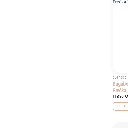
BUGABOO 
Bugaboo
Prečka,
118,90
K
DODAJ