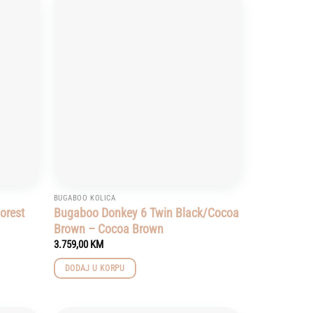
Add to
Add to
wishlist
wishlist
BUGABOO KOLICA
orest
Bugaboo Donkey 6 Twin Black/Cocoa
Brown – Cocoa Brown
3.759,00
KM
DODAJ U KORPU