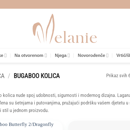
ke
Na otvorenom
Njega
Novorođenče
Vrtić/š
CA
/
BUGABOO KOLICA
Prikaz svih 
 kolica nude spoj udobnosti, sigurnosti i modernog dizajna. Lagana
ena su šetnjama i putovanjima, pružajući podršku vašem djetetu u sva
 i stil u jednom proizvodu.