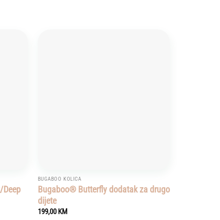
Add to
Add to
wishlist
wishlist
BUGABOO KOLICA
k/Deep
Bugaboo® Butterfly dodatak za drugo
dijete
199,00
KM