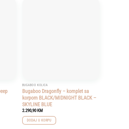
Add to
Add to
wishlist
wishlist
BUGABOO KOLICA
Deep
Bugaboo Dragonfly – komplet sa
korpom BLACK/MIDNIGHT BLACK –
SKYLINE BLUE
2.290,90
KM
DODAJ U KORPU