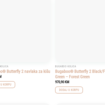
Add to
wishlist
KOLICA
BUGABOO KOLICA
® Butterfly 2 navlaka za kišu
Bugaboo® Butterfly 2 Black/F
Green – Forest Green
M
970,90
KM
 U KORPU
DODAJ U KORPU