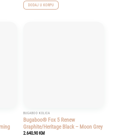
DODAJ U KORPU
Add to
Add to
wishlist
wishlist
BUGABOO KOLICA
Bugaboo® Fox 5 Renew
rning
Graphite/Heritage Black – Moon Grey
2.640,90
KM