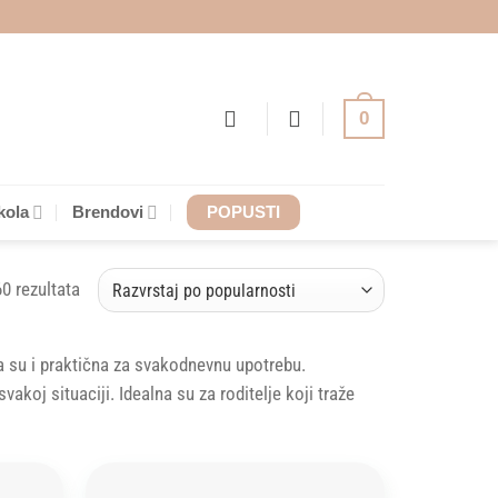
0
kola
Brendovi
POPUSTI
Sorted
60 rezultata
by
popularity
 su i praktična za svakodnevnu upotrebu.
koj situaciji. Idealna su za roditelje koji traže