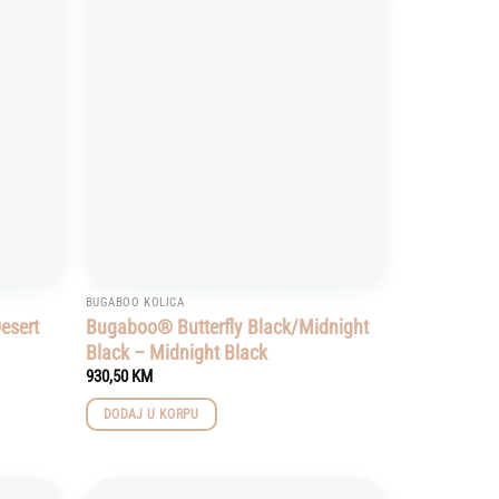
Add to
Add to
wishlist
wishlist
BUGABOO KOLICA
esert
Bugaboo® Butterfly Black/Midnight
Black – Midnight Black
930,50
KM
DODAJ U KORPU