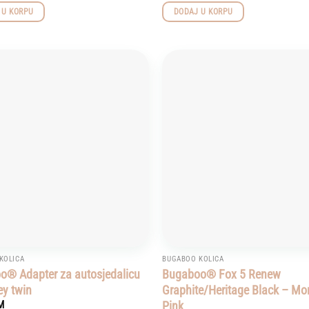
 U KORPU
DODAJ U KORPU
Add to
wishlist
KOLICA
BUGABOO KOLICA
o® Adapter za autosjedalicu
Bugaboo® Fox 5 Renew
ey twin
Graphite/Heritage Black – Mo
Pink
M