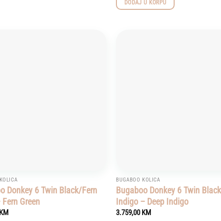
DODAJ U KORPU
Add to
wishlist
KOLICA
BUGABOO KOLICA
o Donkey 6 Twin Black/Fern
Bugaboo Donkey 6 Twin Blac
 Fern Green
Indigo – Deep Indigo
KM
3.759,00
KM