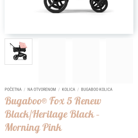
POČETNA
/
NA OTVORENOM
/
KOLICA
/
BUGABOO KOLICA
Bugaboo® Fox 5 Renew
Black/Heritage Black –
Morning Pink