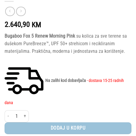
2.640,90
KM
Bugaboo Fox 5 Renew Morning Pink
su kolica za sve terene sa
dušekom PureBreeze™, UPF 50+ strehicom i recikliranim
materijalima. Praktična, moderna i jednostavna za korištenje.
Na zalihi kod dobavljača
- dostava 15-25 radnih
dana
Bugaboo® Fox 5 Renew Black/Heritage Black - Morning Pink količina
DODAJ U KORPU