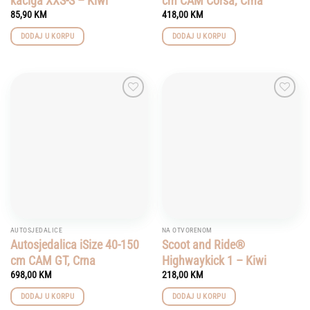
kaciga XXS-S – Kiwi
cm CAM Corsa, Crna
85,90
KM
418,00
KM
DODAJ U KORPU
DODAJ U KORPU
Add to
Add to
wishlist
wishlist
AUTOSJEDALICE
NA OTVORENOM
Autosjedalica iSize 40-150
Scoot and Ride®
cm CAM GT, Crna
Highwaykick 1 – Kiwi
698,00
KM
218,00
KM
DODAJ U KORPU
DODAJ U KORPU