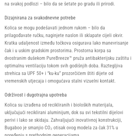
na svakoj podlozi – bilo da se šetate po gradu ili prirodi.
Dizajnirana za svakodnevne potrebe
Kolica se mogu podešavati jednom rukom – bilo da
prilagođavate ručku, naginjete naslon ili sklapate cijeli okvir.
Kratka udaljenost između točkova osigurava lako manevrisanje
čak i u uskim gradskim prostorima. Prostorna korpa sa
dvostranim dušekom PureBreeze™ pruža antibakterijsku zaštitu i
optimalnu ventilaciju tokom svih godišnjih doba. Raztegljiva
strehica sa UPF 50+ i “ku-ku” prozorčićem štiti dijete od
vremenskih utjecaja i omogućava stalni vizuelni kontakt.
Održivost i dugotrajna upotreba
Kolica su izrađena od recikliranih i bioloških materijala,
uključujući reciklirani aluminijum, dok su svi tekstilni dijelovi
perivi i lako se skidaju. Zahvaljujući inovativnoj konstrukciji,
Bugaboo je smanjio CO₂ otisak ovog modela za čak 31% u
poređenju s prethodnim generacijama.