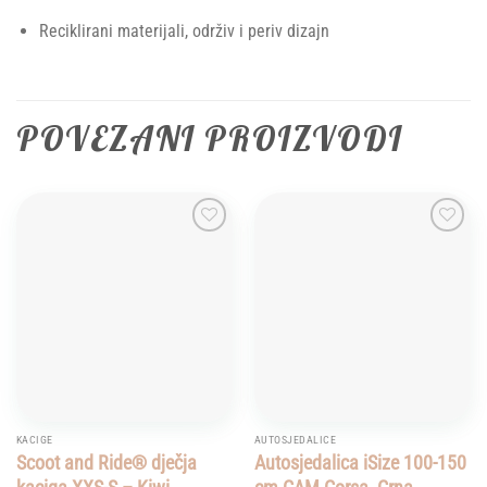
Reciklirani materijali, održiv i periv dizajn
POVEZANI PROIZVODI
Add to
Add to
wishlist
wishlist
KACIGE
AUTOSJEDALICE
Scoot and Ride® dječja
Autosjedalica iSize 100-150