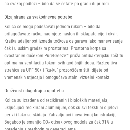
na svakoj podlozi – bilo da se šetate po gradu ili prirodi.
Dizajnirana za svakodnevne potrebe
Kolica se mogu podešavati jednom rukom – bilo da
prilagođavate ručku, naginjete naslon ili sklapate cijeli okvir.
Kratka udaljenost između točkova osigurava lako manevrisanje
čak i u uskim gradskim prostorima. Prostorna korpa sa
dvostranim dušekom PureBreeze™ pruža antibakterijsku zaštitu i
optimalnu ventilaciju tokom svih godišnjih doba. Raztegljiva
strehica sa UPF 50+ i “ku-ku” prozorčićem štiti dijete od
vremenskih utjecaja i omogućava stalni vizuelni kontakt.
Održivost i dugotrajna upotreba
Kolica su izrađena od recikliranih i bioloških materijala,
uključujući reciklirani aluminijum, dok su svi tekstilni dijelovi
perivi i lako se skidaju. Zahvaljujući inovativnoj konstrukciji,
Bugaboo je smanjio CO₂ otisak ovog modela za čak 31% u
poređenju s prethodnim generacijama.