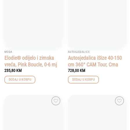
Add to
Add to
wishlist
wishlist
MODA
AUTOSJEDALICE
Elodie® odijelo i zimska
Autosjedalica iSize 40-150
vreća, Pink Boucle, 0-6 mj
cm 360° CAM Tour, Crna
235,80
KM
728,00
KM
DODAJ U KORPU
DODAJ U KORPU
Add to
Add to
wishlist
wishlist