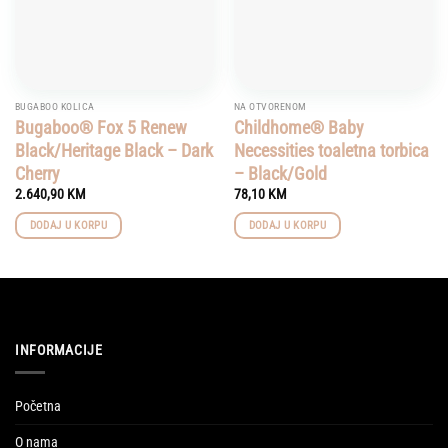
BUGABOO KOLICA
NA OTVORENOM
Bugaboo® Fox 5 Renew
Childhome® Baby
Black/Heritage Black – Dark
Necessities toaletna torbica
Cherry
– Black/Gold
2.640,90
KM
78,10
KM
DODAJ U KORPU
DODAJ U KORPU
INFORMACIJE
Početna
O nama