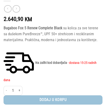
2.640,90
KM
Bugaboo Fox 5 Renew Complete Black
su kolica za sve terene
sa dušekom PureBreeze™, UPF 50+ strehicom i recikliranim
materijalima. Praktična, moderna i jednostavna za korištenje.
Na zalihi kod dobavljača
- dostava 15-25 radnih
dana
Bugaboo® Fox 5 Renew complete Black/Heritage Black - Heritage Black količi
DODAJ U KORPU