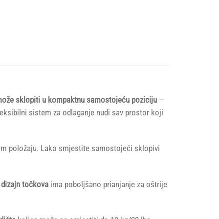
e može sklopiti u kompaktnu samostojeću poziciju
—
eksibilni sistem za odlaganje nudi sav prostor koji
jem položaju. Lako smjestite samostojeći sklopivi
 dizajn točkova
ima poboljšano prianjanje za oštrije