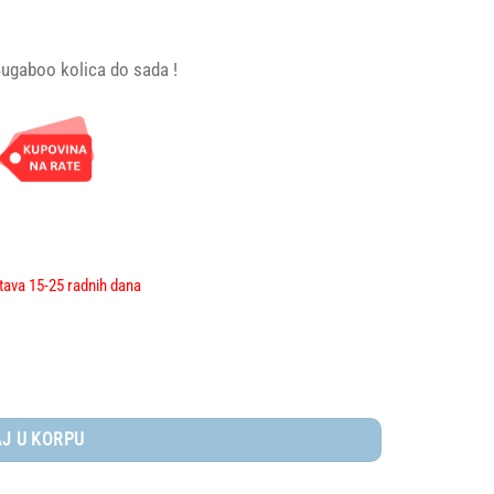
Bugaboo kolica do sada !
tava 15-25 radnih dana
/MIDNIGHT BLACK - GREY MELANGE količina
J U KORPU