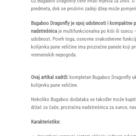
Uz Bugaboo Dragonfly ćete imati mjesta za život. 
predmeta, dok se proširivi zadnji džep može pomjeriti
Bugaboo Dragonfly je spoj udobnosti i kompaktne pr
nadstrešnica
je multifunkcionalna po kiši ili suncu 
udobnost. Povrh toga, osnovne svakodnevne funkcije 
kolijevka pune veličine ima prozračne panele koji p
vremenskih nepogoda.
Ovaj artikal sadrži:
kompletan Bugaboo Dragonfly uklju
kolijevku pune veličine.
Nekoliko Bugaboo dodataka se također može kupiti z
držač za čaše, prozračna nadstrešnica za sunce, nav
Karakteristike: