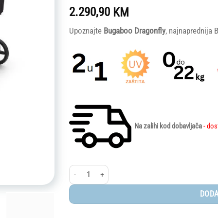
2.290,90
KM
Upoznajte
Bugaboo Dragonfly
, najnaprednija 
Na zalihi kod dobavljača
- dos
Bugaboo Dragonfly - komplet sa korpom GRAPHITE
DODA