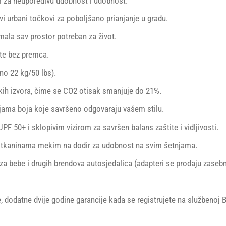
 za neuporedivu udobnost i udobnost.​
vi urbani točkovi za poboljšano prianjanje u gradu.
ala sav prostor potreban za život. ​
ete bez premca.
o 22 kg/50 lbs).
kih izvora, čime se CO2 otisak smanjuje do 21%.
ama boja koje savršeno odgovaraju vašem stilu.
 50+ i sklopivim vizirom za savršen balans zaštite i vidljivosti​​.
i tkaninama mekim na dodir za udobnost na svim šetnjama.
a bebe i drugih brendova autosjedalica (adapteri se prodaju zasebn
e, dodatne dvije godine garancije kada se registrujete na službenoj