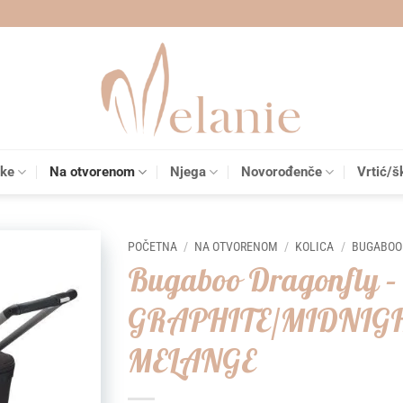
čke
Na otvorenom
Njega
Novorođenče
Vrtić/š
POČETNA
/
NA OTVORENOM
/
KOLICA
/
BUGABOO
Bugaboo Dragonfly –
Add to
GRAPHITE/MIDNIGH
wishlist
MELANGE