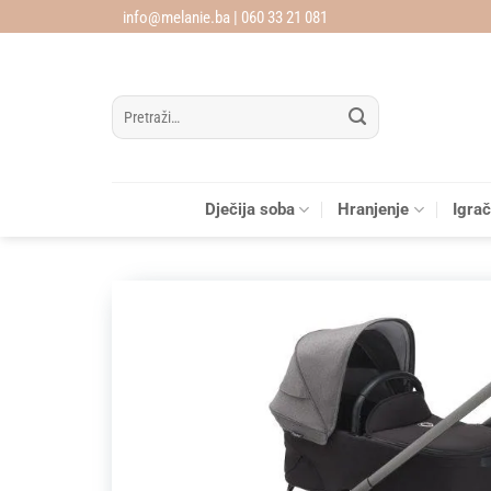
Skip
info@melanie.ba | 060 33 21 081
to
content
Pretraži:
Dječija soba
Hranjenje
Igra