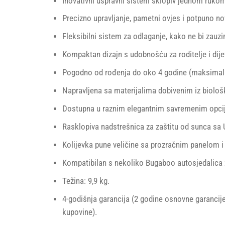
Inovativni uspravni sistem sklopiv jednom rukom
Precizno upravljanje, pametni ovjes i potpuno no
Fleksibilni sistem za odlaganje, kako ne bi zauzim
Kompaktan dizajn s udobnošću za roditelje i dij
Pogodno od rođenja do oko 4 godine (maksimaln
Napravljena sa materijalima dobivenim iz biološ
Dostupna u raznim elegantnim savremenim opcij
Rasklopiva nadstrešnica za zaštitu od sunca sa UPF
Kolijevka pune veličine sa prozračnim panelom 
Kompatibilan s nekoliko Bugaboo autosjedalica z
Težina: 9,9 kg.
4-godišnja garancija (2 godine osnovne garancij
kupovine).