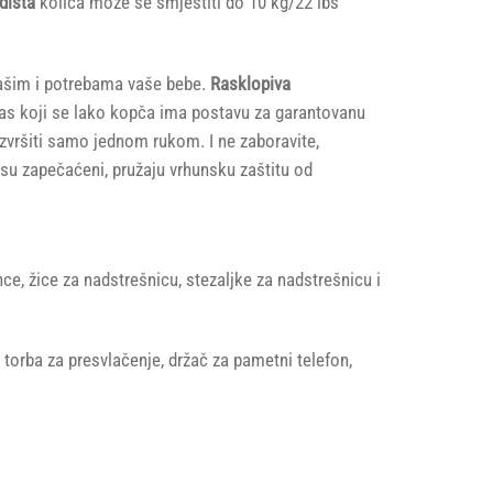
dišta
kolica može se smjestiti do 10 kg/22 lbs
 vašim i potrebama vaše bebe.
Rasklopiva
pojas koji se lako kopča ima postavu za garantovanu
zvršiti samo jednom rukom. I ne zaboravite,
 su zapečaćeni, pružaju vrhunsku zaštitu od
ce, žice za nadstrešnicu, stezaljke za nadstrešnicu i
orba za presvlačenje, držač za pametni telefon,