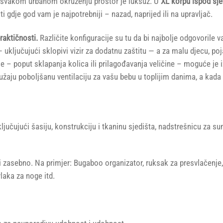
U svakom urbanom okruženju prostor je luksuz. U
XL korpu ispod sje
 gdje god vam je najpotrebniji – nazad, naprijed ili na upravljač.
aktičnosti.
Različite konfiguracije su tu da bi najbolje odgovorile
— uključujući sklopivi vizir za dodatnu zaštitu — a za malu djecu, 
– poput sklapanja kolica ili prilagođavanja veličine – moguće je i
ružaju poboljšanu ventilaciju za vašu bebu u toplijim danima, a kada
čujući šasiju, konstrukciju i tkaninu sjedišta, nadstrešnicu za sun
asebno. Na primjer: Bugaboo organizator, ruksak za presvlačenje, t
laka za noge itd.