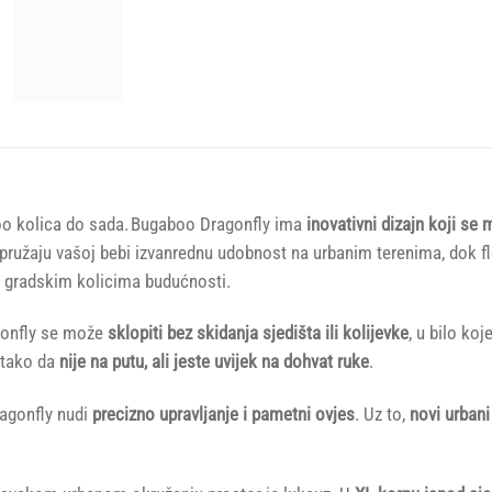
oo kolica do sada. Bugaboo Dragonfly ima
inovativni dizajn koji s
 pružaju vašoj bebi izvanrednu udobnost na urbanim terenima, dok fl
ni gradskim kolicima budućnosti.
gonfly se može
sklopiti bez skidanja sjedišta ili kolijevke
, u bilo ko
, tako da
nije na putu, ali jeste uvijek na dohvat ruke
.
agonfly nudi
precizno upravljanje i pametni ovjes
. Uz to,
novi urbani