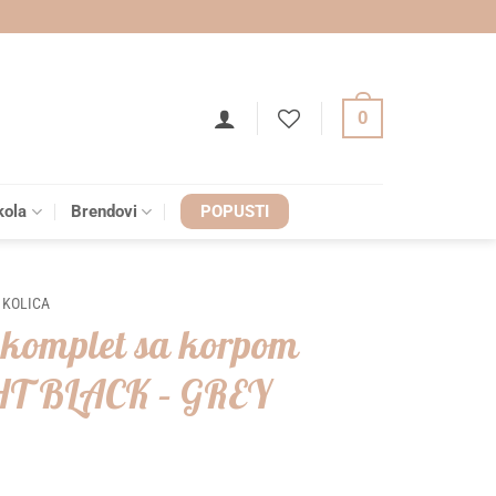
0
kola
Brendovi
POPUSTI
 KOLICA
 komplet sa korpom
T BLACK – GREY