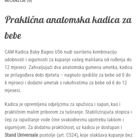
RECENZIJE (0)
Praktična anatomska kadica za
bebe
CAM Kadica Baby Bagno U56 nudi savršenu kombinaciju
udobnosti i sigurnosti za kupanje vašeg mališana od rođenja do
12 mjeseci. Zahvaljujući dva anatomska gumena umetka, kadica
se prilagođava dobi djeteta – nagnuto sjedište za bebe od 0 do
6 mjeseci i dodatni umetak s rukohvatima za bebe od 6 do 12
mjeseci.
Kadica je opremljena odjeljcima za spužvicu i sapun, kao i
praktičnim malim priborom za tuširanje. Stabilizirajuća stopica i
čep za ispuštanje vode čine svakodnevnu upotrebu lakšom i
sigurnijom. Za dodatnu praktičnost, uz kadicu je dostupan i
Stand Universale
postolje (art. C524), koje olakšava kupanje bez