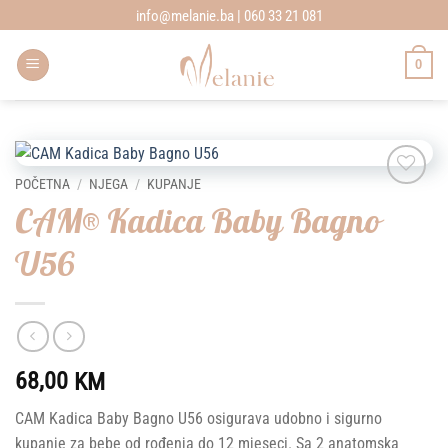
Skip
info@melanie.ba | 060 33 21 081
to
content
0
POČETNA
/
NJEGA
/
KUPANJE
Add to
CAM® Kadica Baby Bagno
wishlist
U56
68,00
KM
CAM Kadica Baby Bagno U56 osigurava udobno i sigurno
kupanje za bebe od rođenja do 12 mjeseci. Sa 2 anatomska