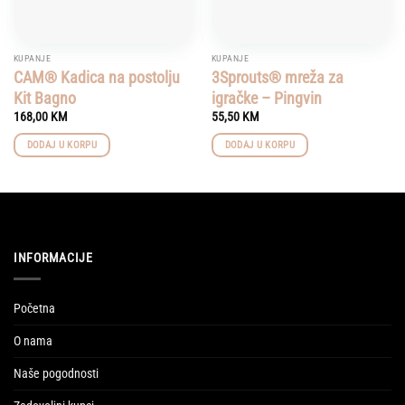
KUPANJE
KUPANJE
CAM® Kadica na postolju
3Sprouts® mreža za
Kit Bagno
igračke – Pingvin
168,00
KM
55,50
KM
DODAJ U KORPU
DODAJ U KORPU
INFORMACIJE
Početna
O nama
Naše pogodnosti