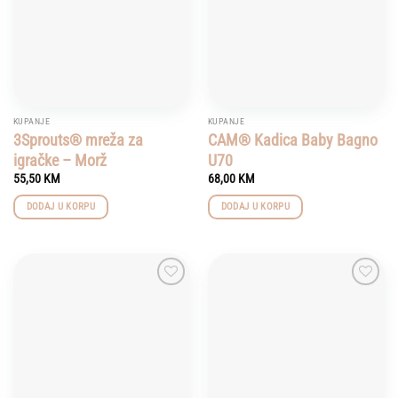
KUPANJE
KUPANJE
3Sprouts® mreža za
CAM® Kadica Baby Bagno
igračke – Morž
U70
55,50
KM
68,00
KM
DODAJ U KORPU
DODAJ U KORPU
Add to
Add to
wishlist
wishlist