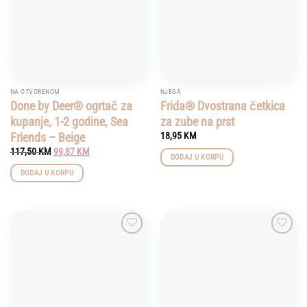
NA OTVORENOM
NJEGA
Done by Deer® ogrtač za
Frida® Dvostrana četkica
kupanje, 1-2 godine, Sea
za zube na prst
Friends – Beige
18,95
KM
Original
Current
117,50
KM
99,87
KM
DODAJ U KORPU
price
price
was:
is:
DODAJ U KORPU
117,50 KM.
99,87 KM.
Add to
Add to
wishlist
wishlist