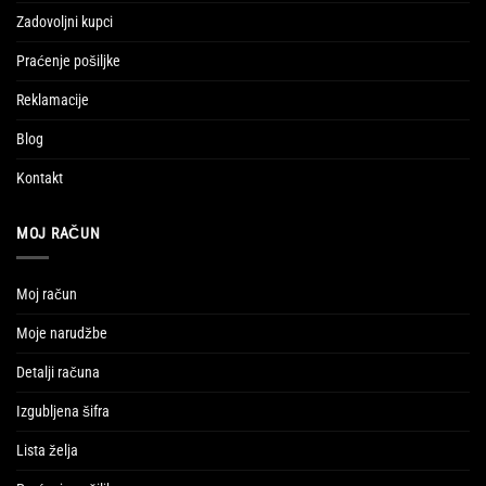
Zadovoljni kupci
Praćenje pošiljke
Reklamacije
Blog
Kontakt
MOJ RAČUN
Moj račun
Moje narudžbe
Detalji računa
Izgubljena šifra
Lista želja