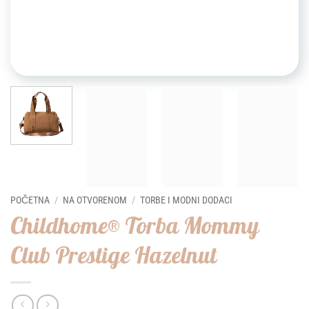
POČETNA
/
NA OTVORENOM
/
TORBE I MODNI DODACI
Childhome® Torba Mommy
Club Prestige Hazelnut