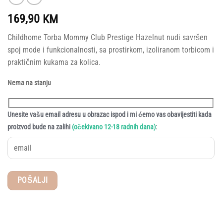
169,90
KM
Childhome Torba Mommy Club Prestige Hazelnut nudi savršen
spoj mode i funkcionalnosti, sa prostirkom, izoliranom torbicom i
praktičnim kukama za kolica.
Nema na stanju
Unesite vašu email adresu u obrazac ispod i mi ćemo vas obavijestiti kada
:
proizvod bude na zalihi
(očekivano 12-18 radnih dana)