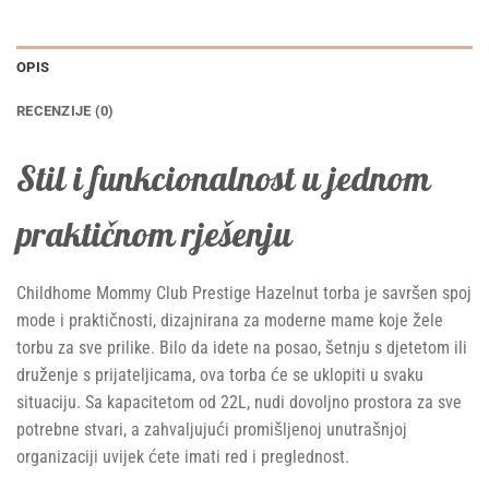
OPIS
RECENZIJE (0)
Stil i funkcionalnost u jednom
praktičnom rješenju
Childhome Mommy Club Prestige Hazelnut torba je savršen spoj
mode i praktičnosti, dizajnirana za moderne mame koje žele
torbu za sve prilike. Bilo da idete na posao, šetnju s djetetom ili
druženje s prijateljicama, ova torba će se uklopiti u svaku
situaciju. Sa kapacitetom od 22L, nudi dovoljno prostora za sve
potrebne stvari, a zahvaljujući promišljenoj unutrašnjoj
organizaciji uvijek ćete imati red i preglednost.