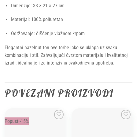
Dimenzije: 38 × 21 × 27 cm
Materijal: 100% poliuretan
Održavanje: čišćenje vlažnom krpom
Elegantni hazelnut ton ove torbe lako se uklapa uz svaku
kombinaciju i stil. Zahvaljujući čvrstom materijalu i kvalitetnoj
izradi, idealna je i za intenzivnu svakodnevnu upotrebu.
POVEZANI PROIZVODI
Popust -15%
Add to
Add to
wishlist
wishlist