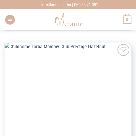
Skip
info@melanie.ba | 060 33 21 081
to
content
0
Add to
wishlist