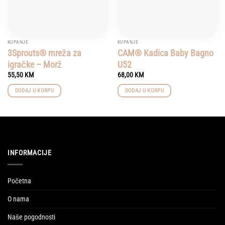
KUPANJE
KUPANJE
3Sprouts® mreža za
CAM® Kadica Baby Bagno
igračke – Morž
U52
55,50
KM
68,00
KM
DODAJ U KORPU
DODAJ U KORPU
INFORMACIJE
Početna
O nama
Naše pogodnosti