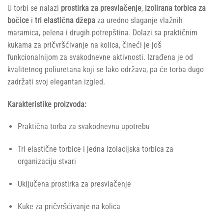
U torbi se nalazi
prostirka za presvlačenje
,
izolirana torbica za
bočice
i
tri elastična džepa
za uredno slaganje vlažnih
maramica, pelena i drugih potrepština. Dolazi sa praktičnim
kukama za pričvršćivanje na kolica, čineći je još
funkcionalnijom za svakodnevne aktivnosti. Izrađena je od
kvalitetnog poliuretana koji se lako održava, pa će torba dugo
zadržati svoj elegantan izgled.
Karakteristike proizvoda:
Praktična torba za svakodnevnu upotrebu
Tri elastične torbice i jedna izolacijska torbica za
organizaciju stvari
Uključena prostirka za presvlačenje
Kuke za pričvršćivanje na kolica