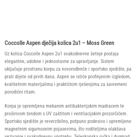
Coccolle Aspen dječija kolica 2u1 – Moss Green
Uz kolica Coccolle Aspen 2u1 svakodnevne šetnje postaju
elegantne, udobne i jednostavne za upravljanje. Sistem
uključuje prostranu korpu za novorođenče i sportsko sjedište, pa
prati dijete od prvih dana. Aspen se ističe profinjenim izgledom,
kvalitetnim materijalima i praktičnim rješenjima za savremeni
porodični ritam.
Korpa je opremljena mekanim antibakterijskim madracem te
proširivom tendom s UV zaštitom i ventilacijskim prozorčićem.
Sportsko sjedište je reverzibilno, potpuno podesivo i opremljeno
magnetnim sigurnosnim pojasevima, što roditeljima olakšava
vezivanje i svakodnevnu upotrebu. Teleskopska ručka i dugmad