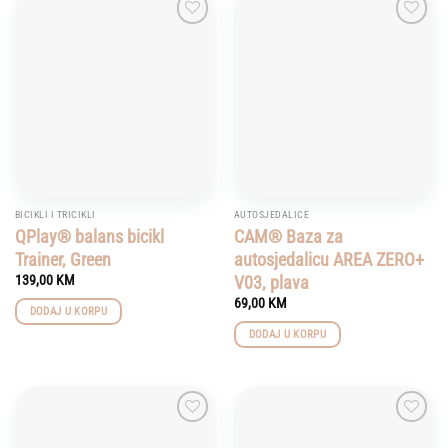
Add to
Add to
wishlist
wishlist
BICIKLI I TRICIKLI
AUTOSJEDALICE
QPlay® balans bicikl
CAM® Baza za
Trainer, Green
autosjedalicu AREA ZERO+
V03, plava
139,00
KM
69,00
KM
DODAJ U KORPU
DODAJ U KORPU
Add to
Add to