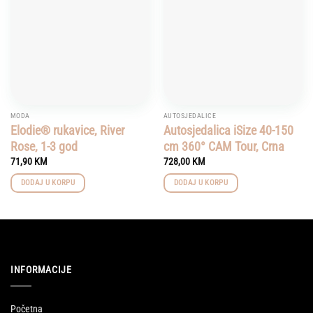
wishlist
wishlist
MODA
AUTOSJEDALICE
Elodie® rukavice, River
Autosjedalica iSize 40-150
Rose, 1-3 god
cm 360° CAM Tour, Crna
71,90
KM
728,00
KM
DODAJ U KORPU
DODAJ U KORPU
INFORMACIJE
Početna