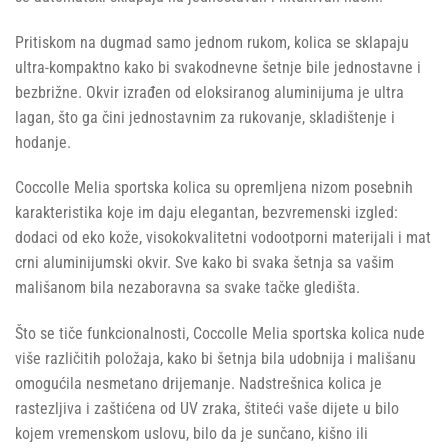
Pritiskom na dugmad samo jednom rukom, kolica se sklapaju
ultra-kompaktno kako bi svakodnevne šetnje bile jednostavne i
bezbrižne. Okvir izrađen od eloksiranog aluminijuma je ultra
lagan, što ga čini jednostavnim za rukovanje, skladištenje i
hodanje.
Coccolle Melia sportska kolica su opremljena nizom posebnih
karakteristika koje im daju elegantan, bezvremenski izgled:
dodaci od eko kože, visokokvalitetni vodootporni materijali i mat
crni aluminijumski okvir. Sve kako bi svaka šetnja sa vašim
mališanom bila nezaboravna sa svake tačke gledišta.
Što se tiče funkcionalnosti, Coccolle Melia sportska kolica nude
više različitih položaja, kako bi šetnja bila udobnija i mališanu
omogućila nesmetano drijemanje. Nadstrešnica kolica je
rastezljiva i zaštićena od UV zraka, štiteći vaše dijete u bilo
kojem vremenskom uslovu, bilo da je sunčano, kišno ili