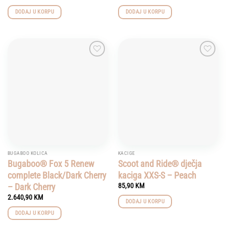
DODAJ U KORPU
DODAJ U KORPU
Add to
Add to
wishlist
wishlist
BUGABOO KOLICA
KACIGE
Bugaboo® Fox 5 Renew
Scoot and Ride® dječja
complete Black/Dark Cherry
kaciga XXS-S – Peach
– Dark Cherry
85,90
KM
2.640,90
KM
DODAJ U KORPU
DODAJ U KORPU