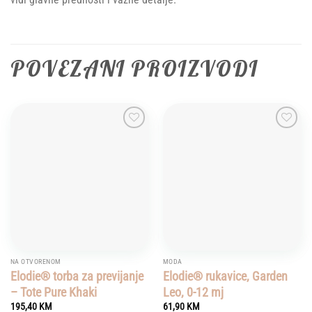
POVEZANI PROIZVODI
Add to
Add to
wishlist
wishlist
NA OTVORENOM
MODA
Elodie® torba za previjanje
Elodie® rukavice, Garden
– Tote Pure Khaki
Leo, 0-12 mj
195,40
KM
61,90
KM