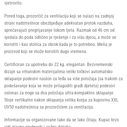
vjetrovito.
Pored toga, prozorčić za ventilaciju koji se nalazi na zadnjoj
strani nadstrešnice obezbjeđuje adekvatan protok vazduha,
sprečavajući pregrijavanje tokom ljeta. Razmak od 46 cm od
sjedala do poda odlično je rješenje i za višu djecu, a može se
koristiti i kao stolica za obrok kada je to potrebno. Melia je
proizvod koji se može koristiti dugo vremena.
Certificiran za upotrebu do 22 kg. elegantan. Bezvremenski
dizajn sa vrhunskim materijalima veliki točkovi automatsko
sklapanje podesivi naslon za leđa sa više položaja (sa trakom za
podešavanje koja se može prilagoditi građi djeteta) podesivi
oslonac za noge sa dva položaja ultra-kompaktno sklapanje.
Stoje vertikalno nakon sklapanja velika korpa za kupovinu XXL
UV50 nadstrešnica sa prozorčićem za ventilaciju.
Informacije su organizovane tako da se lako čitaju. Kupac brzo
vidi glavne prednosti i važne detalje.