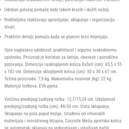
Udoban položaj pomaže bebi tokom kraćih i dužih vožnji.
Roditeljima olakšavaju upravljanje, sklapanje i organizaciju
stvari.
Praktični detalji pomažu kada se planovi brzo mijenjaju.
Opis naglašava udobnost, praktičnost i sigurnu svakodnevnu
upotrebu. Proizvod je koristan za šetnje, obaveze i porodična
putovanja. Dimenzije rasklopljenih kolica DxŠxV (cm): 65,5 x 55
x 102 cm. Dimenzije sklopljenih kolica (cm): 50 x 30 x 67 cm.
Težina proizvoda: 7,9 kg. Maksimalna nosivost (kg): 22 kg.
Materijal točkova: EVA pjena.
Veličina prednjeg/zadnjeg točka: 12,7/15,24 cm. Udaljenost
prednjeg/zadnjeg točka (cm): 44/50 cm. Vrsta sklapanja:
Sklapanje na pola poput knjige. Izrađena od vrhunskih
materijala i inovativnog dizajna, Coccolle Melia sportska kolica
se automatski sklapaju na jednostavan i intuitivan način.