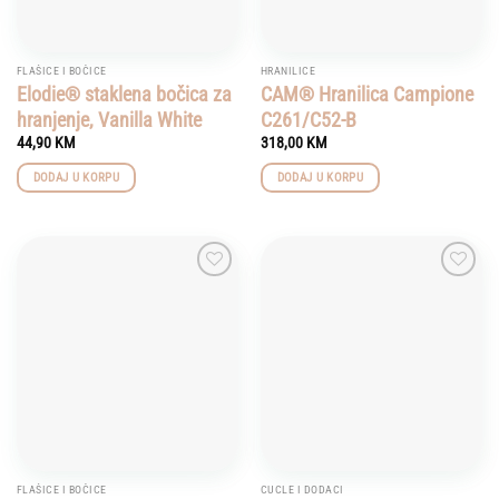
FLAŠICE I BOČICE
HRANILICE
Elodie® staklena bočica za
CAM® Hranilica Campione
hranjenje, Vanilla White
C261/C52-B
44,90
KM
318,00
KM
DODAJ U KORPU
DODAJ U KORPU
Add to
Add to
wishlist
wishlist
FLAŠICE I BOČICE
CUCLE I DODACI