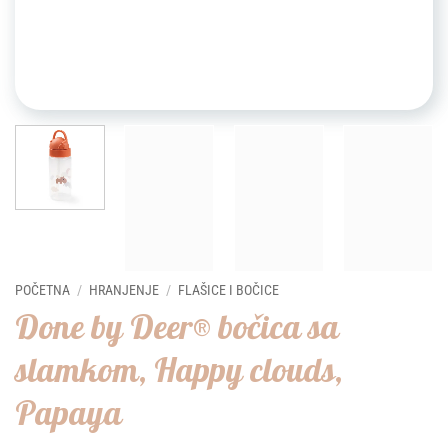
POČETNA
/
HRANJENJE
/
FLAŠICE I BOČICE
Done by Deer® bočica sa
slamkom, Happy clouds,
Papaya