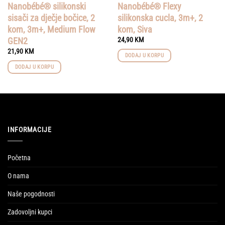
Nanobébé® silikonski
Nanobébé® Flexy
sisači za dječje bočice, 2
silikonska cucla, 3m+, 2
kom, 3m+, Medium Flow
kom, Siva
GEN2
24,90
KM
21,90
KM
DODAJ U KORPU
DODAJ U KORPU
INFORMACIJE
Početna
O nama
Naše pogodnosti
Zadovoljni kupci