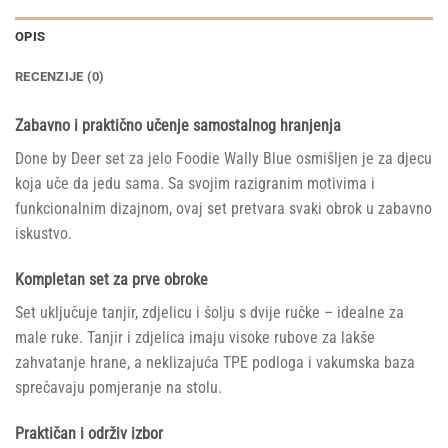
OPIS
RECENZIJE (0)
Zabavno i praktično učenje samostalnog hranjenja
Done by Deer set za jelo Foodie Wally Blue osmišljen je za djecu
koja uče da jedu sama. Sa svojim razigranim motivima i
funkcionalnim dizajnom, ovaj set pretvara svaki obrok u zabavno
iskustvo.
Kompletan set za prve obroke
Set uključuje tanjir, zdjelicu i šolju s dvije ručke – idealne za
male ruke. Tanjir i zdjelica imaju visoke rubove za lakše
zahvatanje hrane, a neklizajuća TPE podloga i vakumska baza
sprečavaju pomjeranje na stolu.
Praktičan i održiv izbor