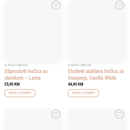
Add to
Add to
wishlist
wishlist
FLAŠICE I BOČICE
FLAŠICE I BOČICE
3Sprouts® bočica sa
Elodie® staklena bočica za
slamkom – Lama
hranjenje, Vanilla White
25,90
KM
44,90
KM
DODAJ U KORPU
DODAJ U KORPU
Add to
Add to
wishlist
wishlist