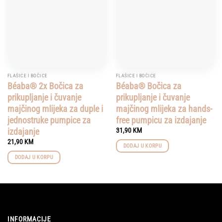
FLAŠICE I BOČICE
FLAŠICE I BOČICE
Béaba® 2x Bočica za
Béaba® Bočica za
prikupljanje i čuvanje
prikupljanje i čuvanje
majčinog mlijeka za duple i
majčinog mlijeka za hands-
jednostruke pumpice za
free pumpicu za izdajanje
izdajanje
31,90
KM
21,90
KM
DODAJ U KORPU
DODAJ U KORPU
INFORMACIJE