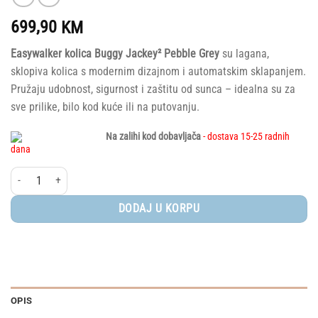
699,90
KM
Easywalker kolica Buggy Jackey² Pebble Grey
su lagana,
sklopiva kolica s modernim dizajnom i automatskim sklapanjem.
Pružaju udobnost, sigurnost i zaštitu od sunca – idealna su za
sve prilike, bilo kod kuće ili na putovanju.
Na zalihi kod dobavljača
- dostava 15-25 radnih
dana
Easywalker® kolica Buggy Jackey² - Pebble Grey količina
DODAJ U KORPU
OPIS