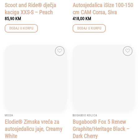
Scoot and Ride® dječja
Autosjedalica iSize 100-150
kaciga XXS-S – Peach
cm CAM Corsa, Siva
85,90
KM
418,00
KM
DODAJ U KORPU
DODAJ U KORPU
Add to
Add to
wishlist
wishlist
MODA
BUGABOO KOLICA
Elodie® Zimska vreća za
Bugaboo® Fox 5 Renew
autosjedalicu jaje, Creamy
Graphite/Heritage Black –
White
Dark Cherry