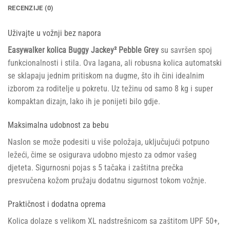
RECENZIJE (0)
Uživajte u vožnji bez napora
Easywalker kolica Buggy Jackey² Pebble Grey
su savršen spoj
funkcionalnosti i stila. Ova lagana, ali robusna kolica automatski
se sklapaju jednim pritiskom na dugme, što ih čini idealnim
izborom za roditelje u pokretu. Uz težinu od samo 8 kg i super
kompaktan dizajn, lako ih je ponijeti bilo gdje.
Maksimalna udobnost za bebu
Naslon se može podesiti u više položaja, uključujući potpuno
ležeći, čime se osigurava udobno mjesto za odmor vašeg
djeteta. Sigurnosni pojas s 5 tačaka i zaštitna prečka
presvučena kožom pružaju dodatnu sigurnost tokom vožnje.
Praktičnost i dodatna oprema
Kolica dolaze s velikom XL nadstrešnicom sa zaštitom UPF 50+,