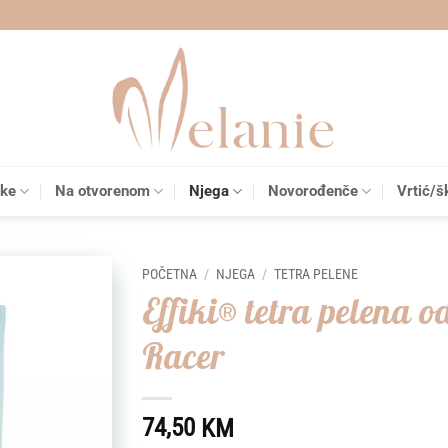
čke
Na otvorenom
Njega
Novorođenče
Vrtić/š
POČETNA
/
NJEGA
/
TETRA PELENE
Effiki® tetra pelena o
Add to
Racer
wishlist
74,50
KM