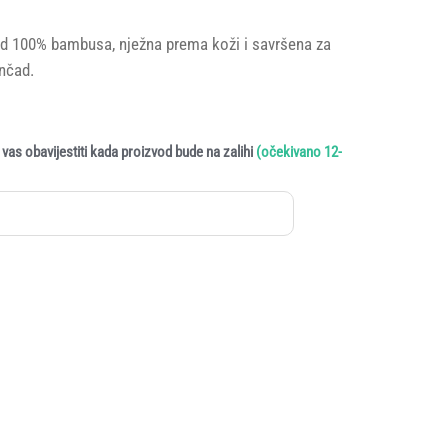
e od 100% bambusa, nježna prema koži i savršena za
nčad.
vas obavijestiti kada proizvod bude na zalihi
(očekivano 12-