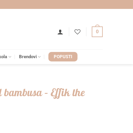
0
kola
Brendovi
POPUSTI
d bambusa – Effik the