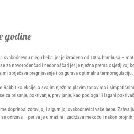
le godine
za svakodnevnu njegu beba, jer je izrađena od 100% bambusa – mater
e za novorođenčad i nedonoščad jer je nježna prema osjetljivoj kož
 zimi sprječava pregrijavanje i osigurava optimalnu termoregulaciju.
 the Rabbit kolekcije, a svojim nježnim plavim tonovima i simpatičn
se za brisanje, pokrivanje, previjanje, kao podloga ili lagani pokriv
me doprinosi zdravijoj i sigurnijoj svakodnevici vaše bebe. Zahvalju
 se održava – periva je u mašini i zadržava mekoću i nakon brojnih 