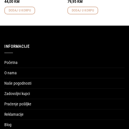
44,00
KM
79,95
KM
DODAJ U KORPU
DODAJ U KORPU
INFORMACIJE
Početna
O nama
Naše pogodnosti
Zadovoljni kupci
Praćenje pošiljke
Reklamacije
Blog