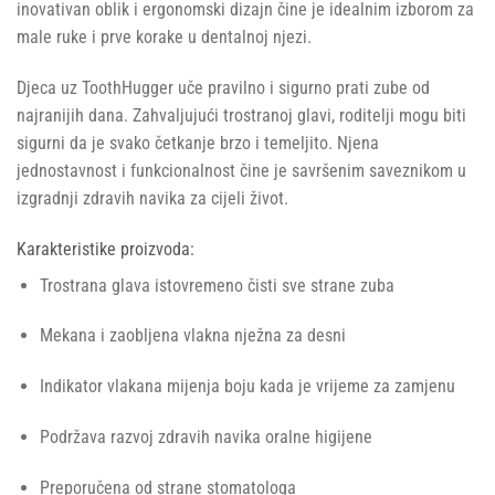
inovativan oblik i ergonomski dizajn čine je idealnim izborom za
male ruke i prve korake u dentalnoj njezi.
Djeca uz ToothHugger uče pravilno i sigurno prati zube od
najranijih dana. Zahvaljujući trostranoj glavi, roditelji mogu biti
sigurni da je svako četkanje brzo i temeljito. Njena
jednostavnost i funkcionalnost čine je savršenim saveznikom u
izgradnji zdravih navika za cijeli život.
Karakteristike proizvoda:
Trostrana glava istovremeno čisti sve strane zuba
Mekana i zaobljena vlakna nježna za desni
Indikator vlakana mijenja boju kada je vrijeme za zamjenu
Podržava razvoj zdravih navika oralne higijene
Preporučena od strane stomatologa