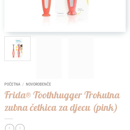
POČETNA
/
NOVOROĐENČE
Frida® Toothhugger Trokutna
zubna četkica za djecu (pink)