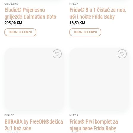
GNIJEZDA
NJEGA
Elodie® Prijenosno
Frida® 3 u 1 čistač za nos,
gnijezdo Dalmatian Dots
uši i nokte Frida Baby
295,90
KM
18,50
KM
DODAJ U KORPU
DODAJ U KORPU
Add to
Add to
wishlist
wishlist
DEKICE
NJEGA
BUBABA by FreeON®dekica
Frida® Prvi komplet za
2u1 bež srce
njegu bebe Frida Baby