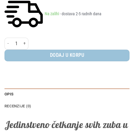
Na zalihi
- dostava 2-5 radnih dana
Frida® Toothhugger Trokutna zubna četkica za djecu (pink) količina
DODAJ U KORPU
OPIS
RECENZIJE (0)
Jedinstveno četkanje svih zuba u