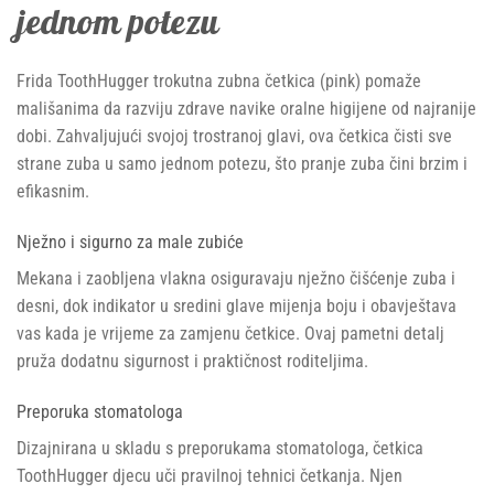
jednom potezu
Frida ToothHugger trokutna zubna četkica (pink) pomaže
mališanima da razviju zdrave navike oralne higijene od najranije
dobi. Zahvaljujući svojoj trostranoj glavi, ova četkica čisti sve
strane zuba u samo jednom potezu, što pranje zuba čini brzim i
efikasnim.
Nježno i sigurno za male zubiće
Mekana i zaobljena vlakna osiguravaju nježno čišćenje zuba i
desni, dok indikator u sredini glave mijenja boju i obavještava
vas kada je vrijeme za zamjenu četkice. Ovaj pametni detalj
pruža dodatnu sigurnost i praktičnost roditeljima.
Preporuka stomatologa
Dizajnirana u skladu s preporukama stomatologa, četkica
ToothHugger djecu uči pravilnoj tehnici četkanja. Njen