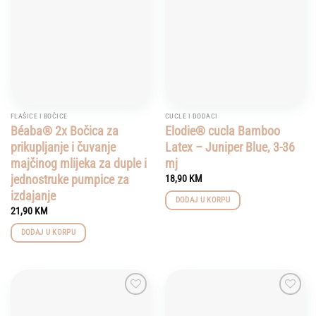
wishlist
wishlist
FLAŠICE I BOČICE
CUCLE I DODACI
Béaba® 2x Bočica za
Elodie® cucla Bamboo
prikupljanje i čuvanje
Latex – Juniper Blue, 3-36
majčinog mlijeka za duple i
mj
jednostruke pumpice za
18,90
KM
izdajanje
DODAJ U KORPU
21,90
KM
DODAJ U KORPU
Add to
Add to
wishlist
wishlist