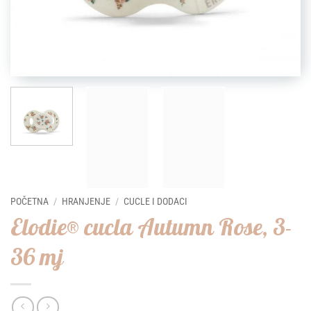
POČETNA
/
HRANJENJE
/
CUCLE I DODACI
Elodie® cucla Autumn Rose, 3-
36 mj