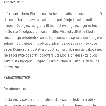
RECENZIJE (0)
U širokom izboru Elodie cucli za bebe i mališane možete pronaći
stil cucle koji odgovara svakom raspoloženju i svakoj vrsti
ličnosti. Ozbiljno, razigrano ili jednostavno lijepo, sigurno imaju
nešto što će odgovarati vašem stilu. Visokokvalitetne Elodie
cucle imaju ortodontski sisač koji pomaže u sprječavanju pojave
zubnih nepravilnosti i podstiče zdrav razvoj zuba i vilice vaše
bebe. Kompletna uputstva o upotrebi su priložena uz pakovanje.
Ne zaboravite odabrati odgovarajući Elodie privjesak za cuclu
kako biste upotpunili izgled i kako bi duda uvijek bila čista i na
dohvat ruke.
KARAKTERISTIKE
Ortodontska cucla
Cucla ima visokokvalitetni silikonski sisač. Ortodontski oblik
sisača pomaže u prevenciji stomatoloških problema i podstiče