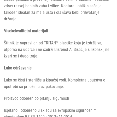
zdrav razvoj bebinih zuba i vilice. Kontura i oblik sisača je
također idealan za mala usta i olakšava bebi prihvatanje i
držanje.
Visokokvalitetni materijali
Štitnik je napravljen od TRITAN™ plastike koja je izdržljiva,
otporna na udarce i ne sadrži Bisfenol A. Sisač je silikonski, ne
kvari se i dugo traje.
Lako održavanje
Lako se čisti i steriliše u kipućoj vodi. Kompletna uputstva o
upotrebi su priložena uz pakovanje.
Proizvod odobren po pitanju sigurnosti
Ispitano i odobreno u skladu sa evropskim sigurnosnim
standardom BS EN 1400 : 2013+A1:2014.