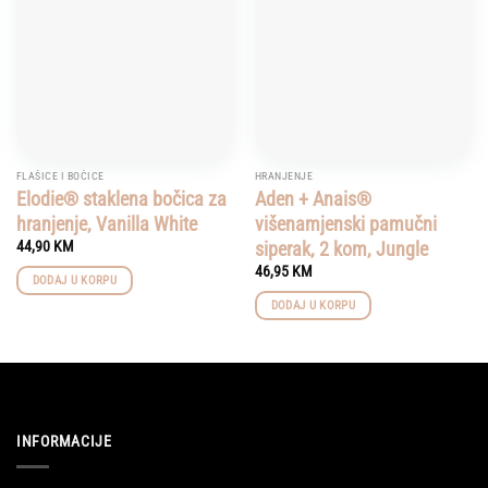
FLAŠICE I BOČICE
HRANJENJE
Elodie® staklena bočica za
Aden + Anais®
hranjenje, Vanilla White
višenamjenski pamučni
siperak, 2 kom, Jungle
44,90
KM
46,95
KM
DODAJ U KORPU
DODAJ U KORPU
INFORMACIJE