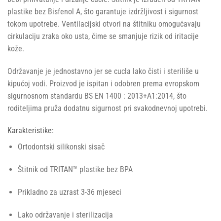
plastike bez Bisfenol A, što garantuje izdržljivost i sigurnost
tokom upotrebe. Ventilacijski otvori na štitniku omogućavaju
cirkulaciju zraka oko usta, čime se smanjuje rizik od iritacije
kože.
Održavanje je jednostavno jer se cucla lako čisti i steriliše u
kipućoj vodi. Proizvod je ispitan i odobren prema evropskom
sigurnosnom standardu BS EN 1400 : 2013+A1:2014, što
roditeljima pruža dodatnu sigurnost pri svakodnevnoj upotrebi.
Karakteristike:
Ortodontski silikonski sisač
Štitnik od TRITAN™ plastike bez BPA
Prikladno za uzrast 3-36 mjeseci
Lako održavanje i sterilizacija