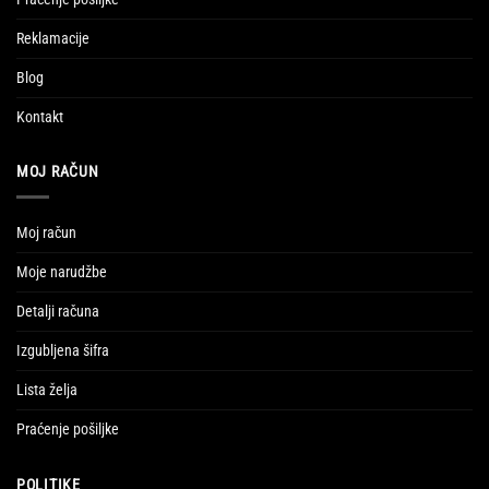
Reklamacije
Blog
Kontakt
MOJ RAČUN
Moj račun
Moje narudžbe
Detalji računa
Izgubljena šifra
Lista želja
Praćenje pošiljke
POLITIKE