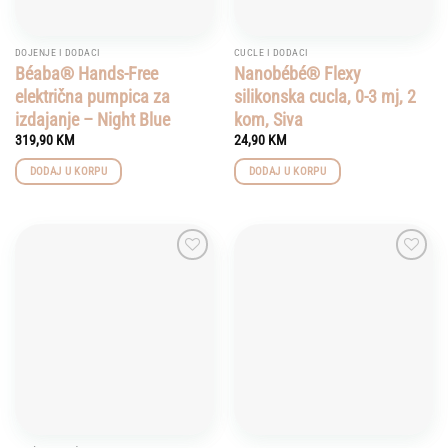
DOJENJE I DODACI
CUCLE I DODACI
Béaba® Hands-Free
Nanobébé® Flexy
električna pumpica za
silikonska cucla, 0-3 mj, 2
izdajanje – Night Blue
kom, Siva
319,90
KM
24,90
KM
DODAJ U KORPU
DODAJ U KORPU
Add to
Add to
wishlist
wishlist