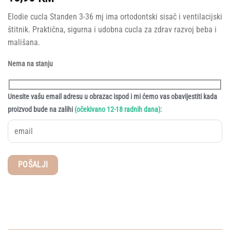
Elodie cucla Standen 3-36 mj ima ortodontski sisač i ventilacijski
štitnik. Praktična, sigurna i udobna cucla za zdrav razvoj beba i
mališana.
Nema na stanju
Unesite vašu email adresu u obrazac ispod i mi ćemo vas obavijestiti kada
:
proizvod bude na zalihi
(očekivano 12-18 radnih dana)