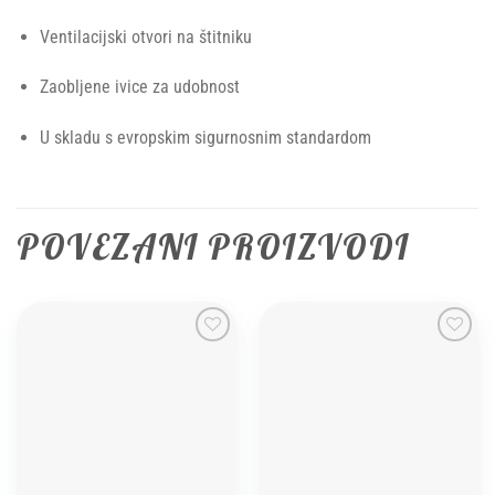
Ventilacijski otvori na štitniku
Zaobljene ivice za udobnost
U skladu s evropskim sigurnosnim standardom
POVEZANI PROIZVODI
Add to
Add to
wishlist
wishlist