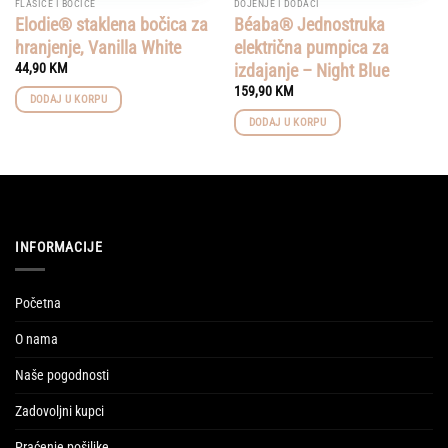
FLAŠICE I BOČICE
DOJENJE I DODACI
Elodie® staklena bočica za
Béaba® Jednostruka
hranjenje, Vanilla White
električna pumpica za
izdajanje – Night Blue
44,90
KM
159,90
KM
DODAJ U KORPU
DODAJ U KORPU
INFORMACIJE
Početna
O nama
Naše pogodnosti
Zadovoljni kupci
Praćenje pošiljke