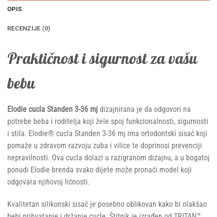
OPIS
RECENZIJE (0)
Praktičnost i sigurnost za vašu
bebu
Elodie cucla Standen 3-36 mj
dizajnirana je da odgovori na
potrebe beba i roditelja koji žele spoj funkcionalnosti, sigurnosti
i stila. Elodie® cucla Standen 3-36 mj ima ortodontski sisač koji
pomaže u zdravom razvoju zuba i vilice te doprinosi prevenciji
nepravilnosti. Ova cucla dolazi u razigranom dizajnu, a u bogatoj
ponudi Elodie brenda svako dijete može pronaći model koji
odgovara njihovoj ličnosti.
Kvalitetan silikonski sisač je posebno oblikovan kako bi olakšao
bebi prihvatanje i držanje cucle. Štitnik je izrađen od TRITAN™