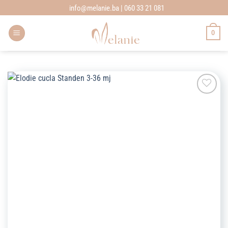
Skip
info@melanie.ba | 060 33 21 081
to
content
0
Add to
wishlist