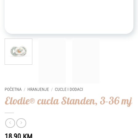
POČETNA
/
HRANJENJE
/
CUCLE I DODACI
Elodie® cucla Standen, 3-36 mj
18,90
KM