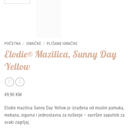
POČETNA
/
IGRAČKE
/
PLIŠANE IGRAČKE
Elodie® Mazilica, Sunny Day
Yellow
49,90
KM
Elodie mazilica Sunny Day Yellow je izrađena od muslin pamuka,
mekana, sigurna i jednostavna za nošenje – savršen saputnik za
svaki zagrljaj.