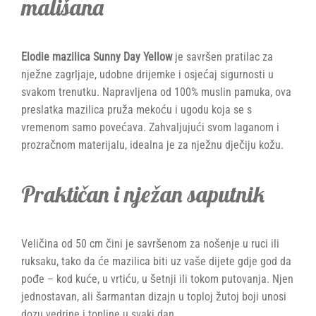
mališana
Elodie mazilica Sunny Day Yellow
je savršen pratilac za
nježne zagrljaje, udobne drijemke i osjećaj sigurnosti u
svakom trenutku. Napravljena od 100% muslin pamuka, ova
preslatka mazilica pruža mekoću i ugodu koja se s
vremenom samo povećava. Zahvaljujući svom laganom i
prozračnom materijalu, idealna je za nježnu dječiju kožu.
Praktičan i nježan saputnik
Veličina od 50 cm čini je savršenom za nošenje u ruci ili
ruksaku, tako da će mazilica biti uz vaše dijete gdje god da
pođe – kod kuće, u vrtiću, u šetnji ili tokom putovanja. Njen
jednostavan, ali šarmantan dizajn u toploj žutoj boji unosi
dozu vedrine i topline u svaki dan.