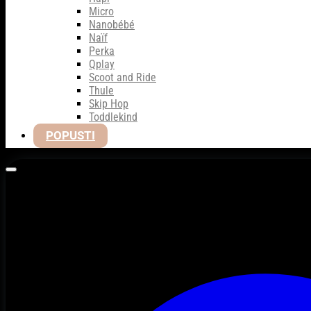
Micro
Nanobébé
Naïf
Perka
Qplay
Scoot and Ride
Thule
Skip Hop
Toddlekind
POPUSTI