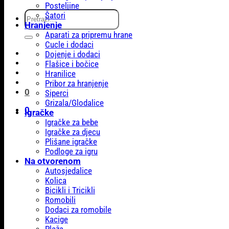
Posteljine
Pretraži:
Šatori
Hranjenje
Aparati za pripremu hrane
Cucle i dodaci
Dojenje i dodaci
Flašice i bočice
Hranilice
Pribor za hranjenje
0
Siperci
Grizala/Glodalice
0
Igračke
Igračke za bebe
Igračke za djecu
Plišane igračke
Podloge za igru
Na otvorenom
Autosjedalice
Kolica
Bicikli i Tricikli
Romobili
Dodaci za romobile
Kacige