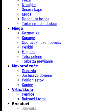
Plaža
Nosiljke
Šeširi i kape
Moda
Dodaci za kolica
Torbe i modni dodaci
Njega
Kozmetika
Kupanje
Oporavak nakon poroda
Peškiri
Higijena
Tetra pelene
Torbe za previjanje
Novorođenče
Gnijezda
Jastuci za dojenje
Poklon setovi
Kapice
Vrtić/škola
Pernice
Ruksaci i torbe
Brendovi
3Sprouts