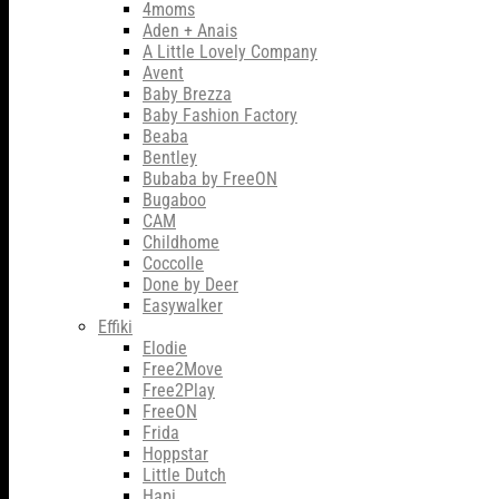
4moms
Aden + Anais
A Little Lovely Company
Avent
Baby Brezza
Baby Fashion Factory
Beaba
Bentley
Bubaba by FreeON
Bugaboo
CAM
Childhome
Coccolle
Done by Deer
Easywalker
Effiki
Elodie
Free2Move
Free2Play
FreeON
Frida
Hoppstar
Little Dutch
Hapi