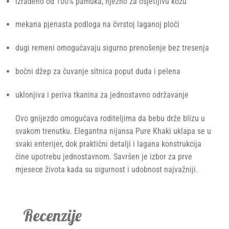
izrađeno od 100% pamuka, nježno za osjetljivu kožu
mekana pjenasta podloga na čvrstoj laganoj ploči
dugi remeni omogućavaju sigurno prenošenje bez tresenja
bočni džep za čuvanje sitnica poput duda i pelena
uklonjiva i periva tkanina za jednostavno održavanje
Ovo gnijezdo omogućava roditeljima da bebu drže blizu u
svakom trenutku. Elegantna nijansa Pure Khaki uklapa se u
svaki enterijer, dok praktični detalji i lagana konstrukcija
čine upotrebu jednostavnom. Savršen je izbor za prve
mjesece života kada su sigurnost i udobnost najvažniji.
Recenzije