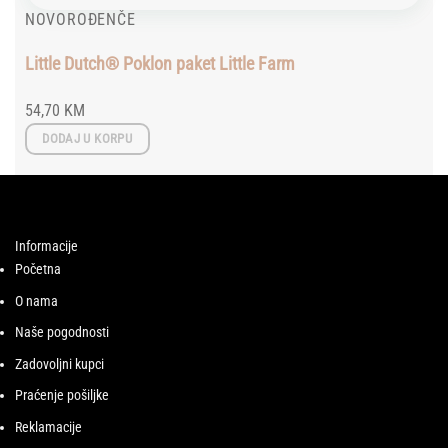
NOVOROĐENČE
Little Dutch® Poklon paket Little Farm
54,70
KM
DODAJ U KORPU
Informacije
Početna
O nama
Naše pogodnosti
Zadovoljni kupci
Praćenje pošiljke
Reklamacije