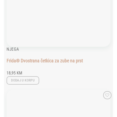
NJEGA
Frida® Dvostrana četkica za zube na prst
18,95
KM
DODAJ U KORPU
Add to
wishlist