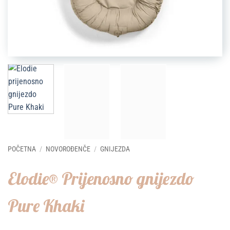
POČETNA
/
NOVOROĐENČE
/
GNIJEZDA
Elodie® Prijenosno gnijezdo
Pure Khaki