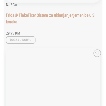
NJEGA
Frida® FlakeFixer Sistem za uklanjanje tjemenice u 3
koraka
29,95
KM
DODAJ U KORPU
Add to
wishlist