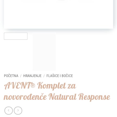
POČETNA
/
HRANJENJE
/
FLAŠICE I BOČICE
AVENT® Komplet za
novorođenče Natural Response