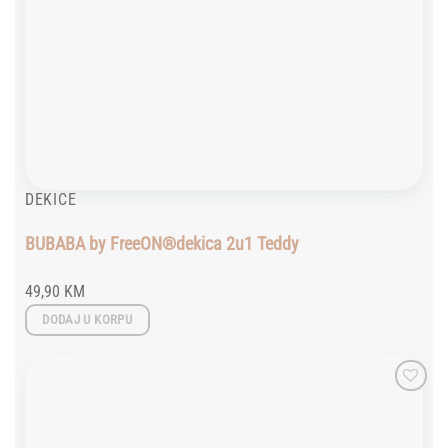
DEKICE
BUBABA by FreeON®dekica 2u1 Teddy
49,90
KM
DODAJ U KORPU
Add to
wishlist