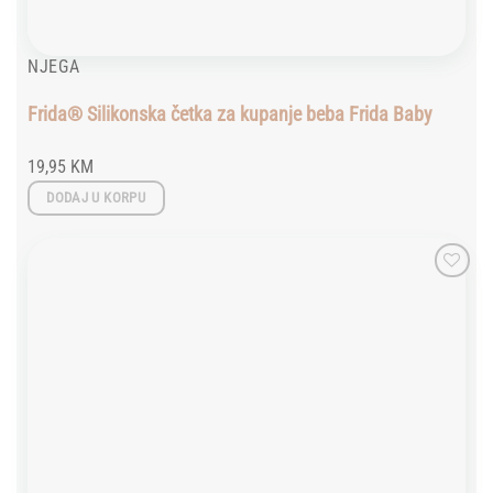
NJEGA
Frida® Silikonska četka za kupanje beba Frida Baby
19,95
KM
DODAJ U KORPU
Add to
wishlist